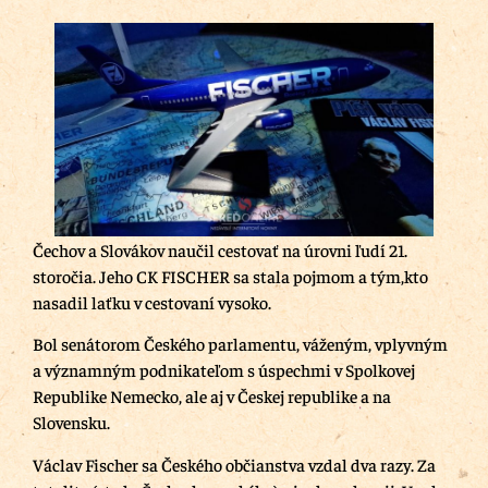
Čechov a Slovákov naučil cestovať na úrovni ľudí 21.
storočia. Jeho CK FISCHER sa stala pojmom a tým,kto
nasadil laťku v cestovaní vysoko.
Bol senátorom Českého parlamentu, váženým, vplyvným
a významným podnikateľom s úspechmi v Spolkovej
Republike Nemecko, ale aj v Českej republike a na
Slovensku.
Václav Fischer sa Českého občianstva vzdal dva razy. Za