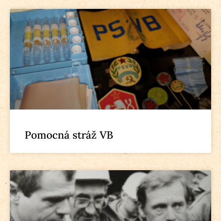
Pomocná stráž VB