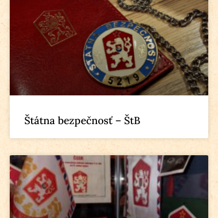
Štátna bezpečnosť – ŠtB