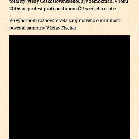
totality (vtedy Československého), aj v demokracii. V roku
2006 na protest proti postupom ČR voči jeho osobe.
Vo výbornom rozhovore veľa zaujímavého o minulosti
povedal samotný Václav Fischer.