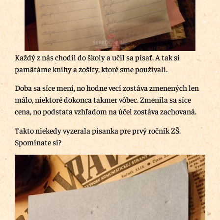
Každý z nás chodil do školy a učil sa písať. A tak si
pamätáme knihy a zošity, ktoré sme používali.
Doba sa síce mení, no hodne vecí zostáva zmenených len
málo, niektoré dokonca takmer vôbec. Zmenila sa síce
cena, no podstata vzhľadom na účel zostáva zachovaná.
Takto niekedy vyzerala písanka pre prvý ročník ZŠ.
Spomínate si?