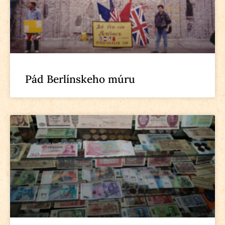
Pád Berlínskeho múru