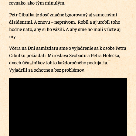
rovnako, ako tým minulým.
Petr Cibulka je dosť značne ignorovaný aj samotnými
disidentmi. A znovu – neprávom. Robil a aj urobil toho
hodne nato, aby si ho vážili. A aby sme ho mali v úcte aj
my.
Včera na Dni samizdatu sme o vyjadrenie sa k osobe Petra
Cibulku požiadali Miroslava Svobodu a Petra Holečka,
dvoch účastníkov tohto každoročného podujatia.
Vyjadrili sa ochotne a bez problémov.