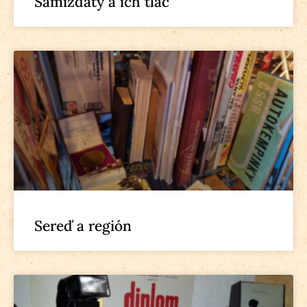
Samizdaty a ich tlač
Sereď a región