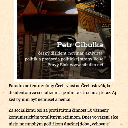
Paradoxne tento známy Čech, vlastne Čechoslovák, bol
disidentom za socializmu a je ním tak trochu aj teraz. Aj
keď by ním byť nemusel a nemal.
Za socializmu bol za protištátnu činnosť 5X väznený
komunistickým totalitným režimom. Dnes vo väzení síce
nieje, no mnohým politikom dnešnej doby „vyhovuje“