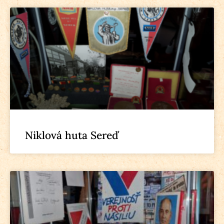
Niklová huta Sereď