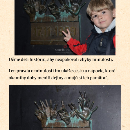
Učme deti históriu, aby neopakovali chyby minulosti.
Len pravda o minulosti im ukáže cestu a napovie, ktoré
okamihy doby menili dejiny a majú si ich pamätať…