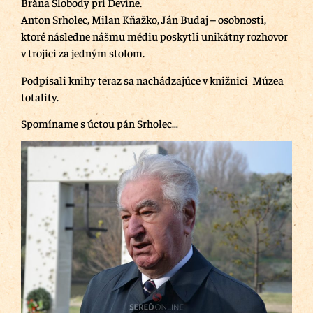
Brána Slobody pri Devíne.
Anton Srholec, Milan Kňažko, Ján Budaj – osobnosti,
ktoré následne nášmu médiu poskytli unikátny rozhovor
v trojici za jedným stolom.
Podpísali knihy teraz sa nachádzajúce v knižnici Múzea
totality.
Spomíname s úctou pán Srholec…