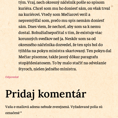
tým. Vraj, nech okresný náčelník pošle so spisom
kuriéra. Chcel som mu ho doniesť sám, on však trval
na kuriérovi. Vtedy som Mečiarovi veril a
nepremýšľal som, prečo mu spis nemám doniesť
sám. Dnes viem, že nechcel, aby som sa k nemu
dostal. Bohužiaľnepočítal s tím, že existuje viac
korunných svedkov než ja. Neskôr som sa od
okresného náčelníka dozvedel, že ten spis bol do
týždňa na pokyn ministra skartovaný. Ten pokyn dal
Mečiar písomne, takže jasný dôkaz paragrafu
stopäťdesiatosem. To by malo stačiť na odvolanie
štyroch, nielen jedného ministra.
Odpovedať
Pridaj komentár
Vaša e-mailová adresa nebude zverejnená.
Vyžadované polia sú
označené
*