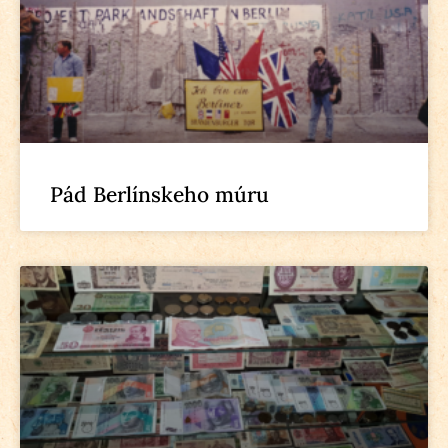
Pád Berlínskeho múru