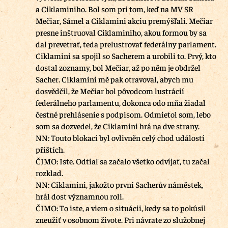
a Ciklaminiho. Bol som pri tom, keď na MV SR
Mečiar, Sámel a Ciklamini akciu premýšľali. Mečiar
presne inštruoval Ciklaminiho, akou formou by sa
dal prevetrať, teda prelustrovať federálny parlament.
Ciklamini sa spojil so Sacherem a urobili to. Prvý, kto
dostal zoznamy, bol Mečiar, až po něm je obdržel
Sacher. Ciklamini mě pak otravoval, abych mu
dosvědčil, že Mečiar bol pôvodcom lustrácií
federálneho parlamentu, dokonca odo mňa žiadal
čestné prehlásenie s podpisom. Odmietol som, lebo
som sa dozvedel, že Ciklamini hrá na dve strany.
NN: Touto blokací byl ovlivněn celý chod událostí
příštích.
ČIMO: Iste. Odtiaľ sa začalo všetko odvíjať, tu začal
rozklad.
NN: Ciklamini, jakožto první Sacherův náměstek,
hrál dost významnou roli.
ČIMO: To iste, a viem o situácii, kedy sa to pokúsil
zneužiť v osobnom živote. Pri návrate zo služobnej