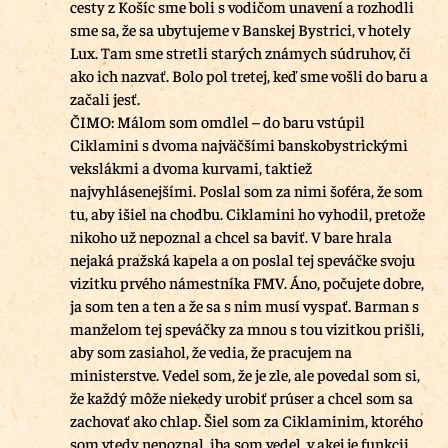
cesty z Košíc sme boli s vodičom unavení a rozhodli
sme sa, že sa ubytujeme v Banskej Bystrici, v hotely
Lux. Tam sme stretli starých známych súdruhov, či
ako ich nazvať. Bolo pol tretej, keď sme vošli do baru a
začali jesť.
ČIMO: Málom som omdlel – do baru vstúpil
Ciklamini s dvoma najväčšími banskobystrickými
vekslákmi a dvoma kurvami, taktiež
najvyhlásenejšími. Poslal som za nimi šoféra, že som
tu, aby išiel na chodbu. Ciklamini ho vyhodil, pretože
nikoho už nepoznal a chcel sa baviť. V bare hrala
nejaká pražská kapela a on poslal tej speváčke svoju
vizitku prvého námestníka FMV. Áno, počujete dobre,
ja som ten a ten a že sa s nim musí vyspať. Barman s
manželom tej speváčky za mnou s tou vizitkou prišli,
aby som zasiahol, že vedia, že pracujem na
ministerstve. Vedel som, že je zle, ale povedal som si,
že každý môže niekedy urobiť prúser a chcel som sa
zachovať ako chlap. Šiel som za Ciklaminim, ktorého
som vtedy nepoznal, iba som vedel, v akej je funkcii.