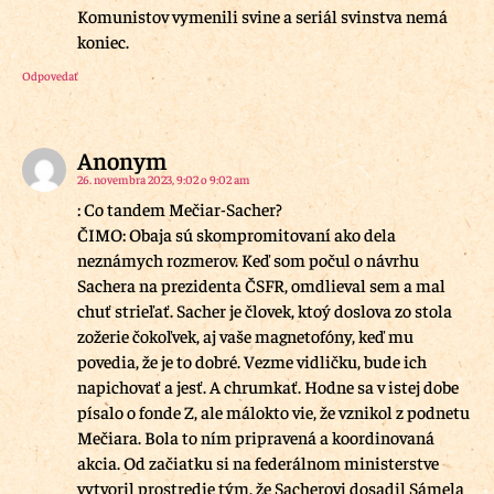
Komunistov vymenili svine a seriál svinstva nemá
koniec.
Odpovedať
Anonym
26. novembra 2023, 9:02 o 9:02 am
: Co tandem Mečiar-Sacher?
ČIMO: Obaja sú skompromitovaní ako dela
neznámych rozmerov. Keď som počul o návrhu
Sachera na prezidenta ČSFR, omdlieval sem a mal
chuť strieľať. Sacher je človek, ktoý doslova zo stola
zožerie čokoľvek, aj vaše magnetofóny, keď mu
povedia, že je to dobré. Vezme vidličku, bude ich
napichovať a jesť. A chrumkať. Hodne sa v istej dobe
písalo o fonde Z, ale málokto vie, že vznikol z podnetu
Mečiara. Bola to ním pripravená a koordinovaná
akcia. Od začiatku si na federálnom ministerstve
vytvoril prostredie tým, že Sacherovi dosadil Sámela