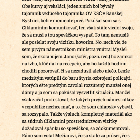
Obe kurvy aj veksláci, jeden z nich bol bývalý
tajomník vedúceho tajomníka OV KSČ v Banskej
Bystrici, boli v momente preč. Pokúšal som sa s
Ciklaminim komunikovať, ten však stále viedol svoju,
že sa musí s tou speváčkou vyspať. To tam nemusíš
ale posielať svoju vizitku, hovorím. No, nech vie, že
sem prvým námestníkom ministra vnútra! Myslel
som, že skolabujem. Jano (šofér, pozn. red.) ho zamkol
na izbu, kľúč dal na recepciu, aby ho každú hodinu
chodili pozorovať, či sa nezadusil alebo niečo. Lenže
medzitým vstúpili do baru štyria ozbrojení policajti,
ktorých ešte predtým zavolal rozzúrený manžel onej
dámy a ja som sa pokúšal vysvetliť situáciu. Manžel
však začal protestovať, že takých prvých námestníkov
v republike nechce mať, a to, čo som chlapsky vybavil,
sa rozsypalo. Takže výsluch, kompletný materiál ako
sa súdruh Ciklamini prostredníctvom vizitky
dožadoval spánku so speváčkou, sa zdokumentoval.
Ráno som volal Mečiarovi, čo sa stalo za prúser, čo s