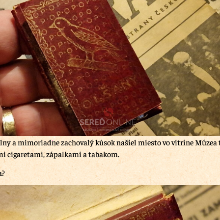
álny a mimoriadne zachovalý kúsok našiel miesto vo vitríne Múzea 
i cigaretami, zápalkami a tabakom.
a?