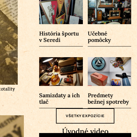
História športu
Učebné
v Seredi
pomôcky
totality
Samizdaty a ich
Predmety
tlač
bežnej spotreby
VŠETKY EXPOZÍCIE
Úvodné video