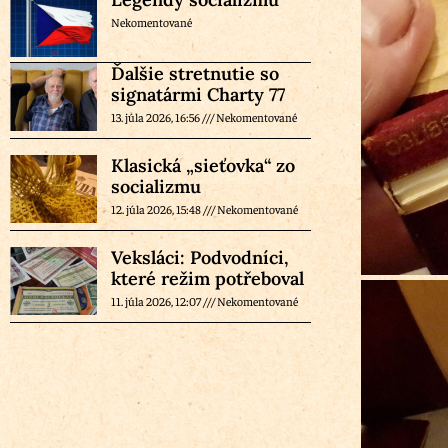
Nekomentované
Ďalšie stretnutie so
signatármi Charty 77
13. júla 2026, 16:56
Nekomentované
Klasická „sieťovka“ zo
socializmu
12. júla 2026, 15:48
Nekomentované
Veksláci: Podvodníci,
které režim potřeboval
11. júla 2026, 12:07
Nekomentované