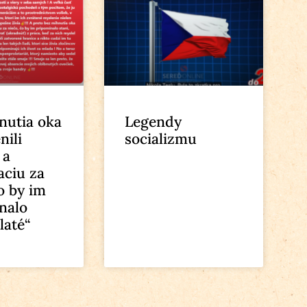
nutia oka
Legendy
nili
socializmu
 a
ciu za
o by im
nalo
zlaté“