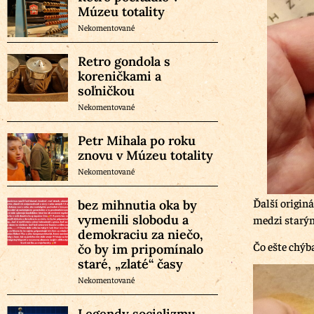
Múzeu totality
Nekomentované
Retro gondola s
koreničkami a
soľničkou
Nekomentované
Petr Mihala po roku
znovu v Múzeu totality
Nekomentované
Ďalší origin
bez mihnutia oka by
vymenili slobodu a
medzi starým
demokraciu za niečo,
Čo ešte chýb
čo by im pripomínalo
staré, „zlaté“ časy
Nekomentované
Legendy socializmu