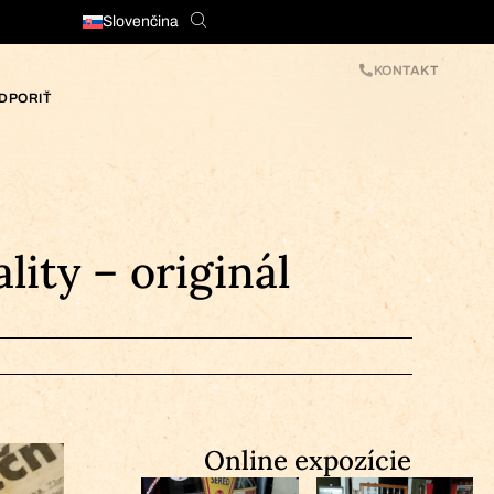
Slovenčina
KONTAKT
DPORIŤ
ity – originál
Online expozície