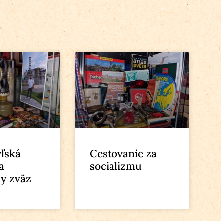
ľská
Cestovanie za
a
socializmu
ky zväz