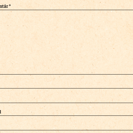
ntár
*
l