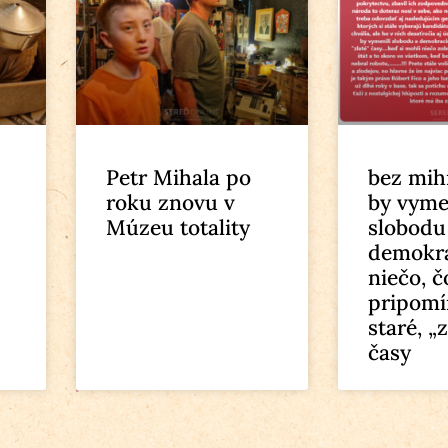
Petr Mihala po
bez mih
roku znovu v
by vyme
Múzeu totality
slobodu
demokra
niečo, č
pripomí
staré, „
časy