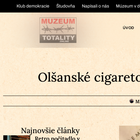
Klub demokracie
Študovňa
Napísali o nás
Múzeum v d
ÚVOD
Olšanské cigareto
Mi
Najnovšie články
Retro počítadlo v