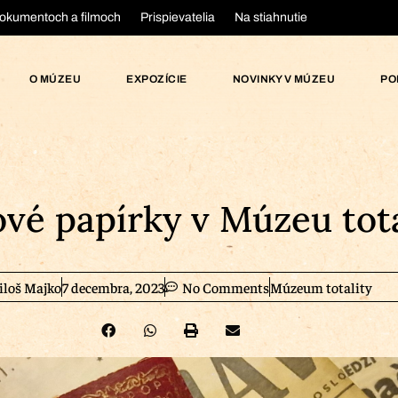
okumentoch a filmoch
Prispievatelia
Na stiahnutie
O MÚZEU
EXPOZÍCIE
NOVINKY V MÚZEU
PO
vé papírky v Múzeu total
loš Majko
7 decembra, 2023
No Comments
Múzeum totality