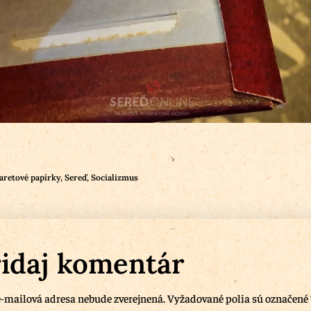
aretové papírky
,
Sereď
,
Socializmus
idaj komentár
-mailová adresa nebude zverejnená.
Vyžadované polia sú označené