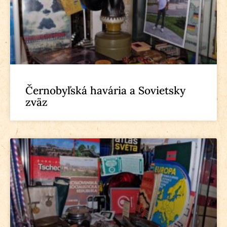
Černobyľská havária a Sovietsky
zväz