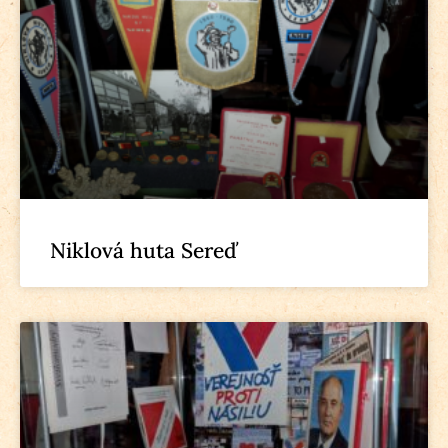
Niklová huta Sereď