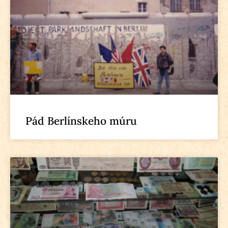
Pád Berlínskeho múru