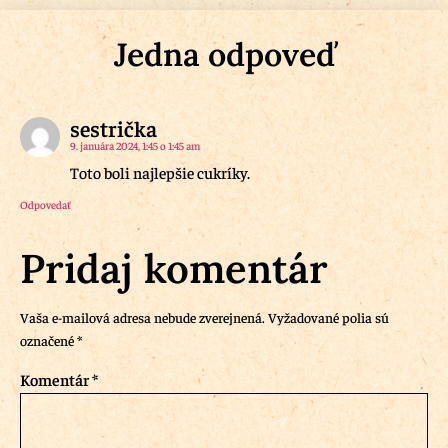
Jedna odpoveď
sestrička
9. januára 2024, 1:45 o 1:45 am
Toto boli najlepšie cukríky.
Odpovedať
Pridaj komentár
Vaša e-mailová adresa nebude zverejnená.
Vyžadované polia sú
označené
*
Komentár
*