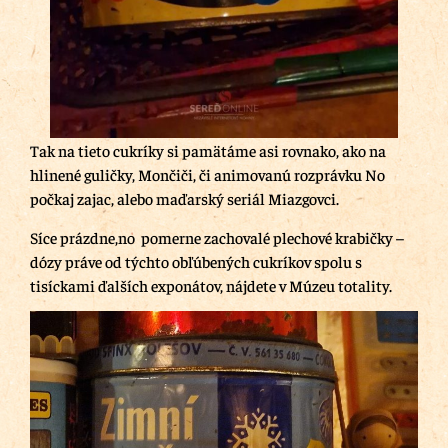
Tak na tieto cukríky si pamätáme asi rovnako, ako na
hlinené guličky, Mončiči, či animovanú rozprávku No
počkaj zajac, alebo maďarský seriál Miazgovci.
Síce prázdne,no pomerne zachovalé plechové krabičky –
dózy práve od týchto obľúbených cukríkov spolu s
tisíckami ďalších exponátov, nájdete v Múzeu totality.