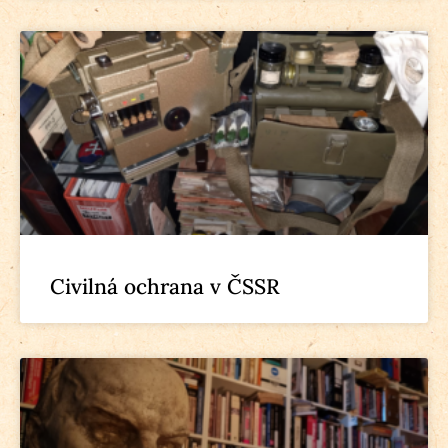
Civilná ochrana v ČSSR