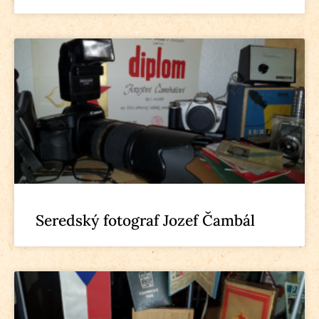
Seredský fotograf Jozef Čambál