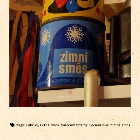
Tagy:
cukríky
,
Letná zmes
,
Múzeum totality
,
Socializmus
,
Zimná zmes