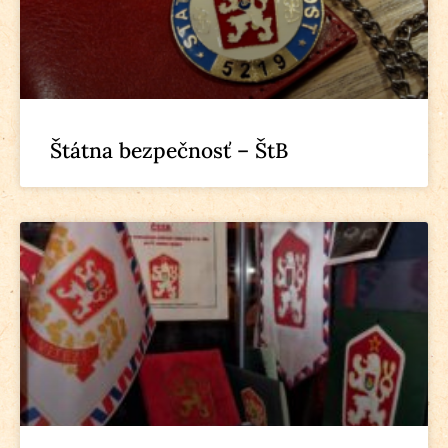
Štátna bezpečnosť – ŠtB