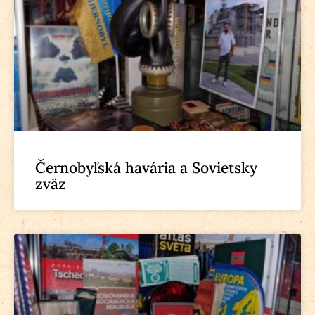
Černobyľská havária a Sovietsky
zväz