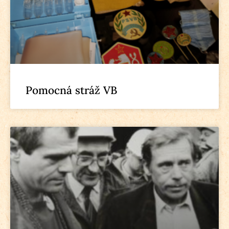
Pomocná stráž VB