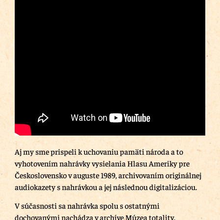
Aj my sme prispeli k uchovaniu pamäti národa a to
vyhotovením nahrávky vysielania Hlasu Ameriky pre
Československo v auguste 1989, archivovaním originálnej
audiokazety s nahrávkou a jej následnou digitalizáciou.
V súčasnosti sa nahrávka spolu s ostatnými
dochovanými nachádza v archíve Múzea totality.