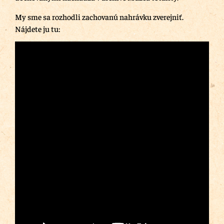
My sme sa rozhodli zachovanú nahrávku zverejniť.
Nájdete ju tu: