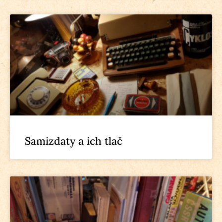
Samizdaty a ich tlač