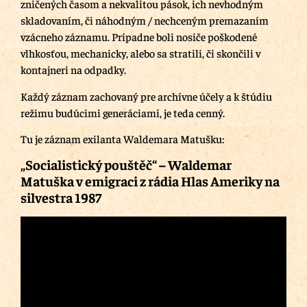
zničených časom a nekvalitou pások, ich nevhodným
skladovaním, či náhodným / nechceným premazaním
vzácneho záznamu. Prípadne boli nosiče poškodené
vlhkosťou, mechanicky, alebo sa stratili, či skončili v
kontajneri na odpadky.
Každý záznam zachovaný pre archívne účely a k štúdiu
režimu budúcimi generáciami, je teda cenný.
Tu je záznam exilanta Waldemara Matušku:
„Socialistický pouštěč“ – Waldemar
Matuška v emigraci z rádia Hlas Ameriky na
silvestra 1987