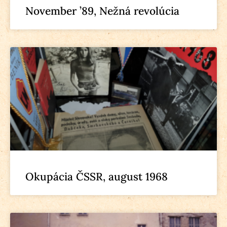
November ’89, Nežná revolúcia
Okupácia ČSSR, august 1968