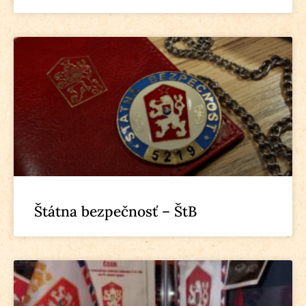
Štátna bezpečnosť – ŠtB