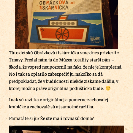
Túto detskú Obrázkovú tiskárničku sme dnes priviezli z
Trnavy. Predal nám ju do Múzea totality starší pán –
škoda, že vopred neupozornil na fakt, že nie je kompletná.
No i tak sa oplatilo zabezpečiť ju, nakoľko sa dá
predpokladať, že v budúcnosti niekde získame ďalšiu, v
ktorej možno práve originálna poduštička bude.
Inak sú razítka v originálnej a pomerne zachovalej
krabičke a zachovalé sú aj samotné razítka.
Pamätáte si ju? Že ste mali rovnakú doma?