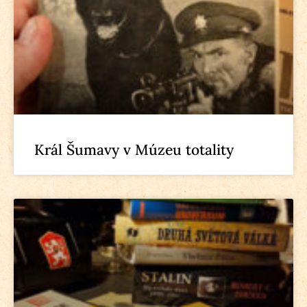
Král Šumavy v Múzeu totality