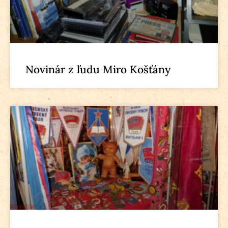
Novinár z ľudu Miro Košťány