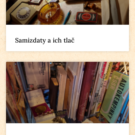
Samizdaty a ich tlač