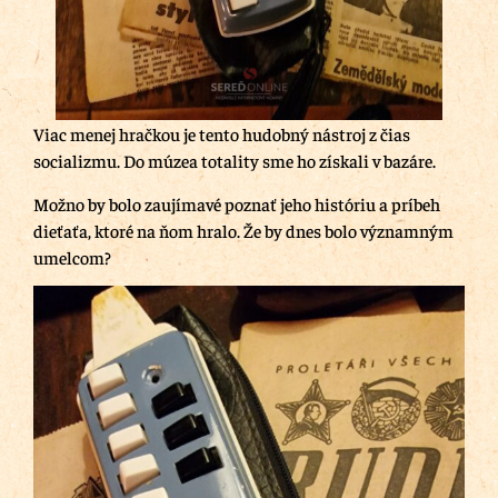
Viac menej hračkou je tento hudobný nástroj z čias
socializmu. Do múzea totality sme ho získali v bazáre.
Možno by bolo zaujímavé poznať jeho históriu a príbeh
dieťaťa, ktoré na ňom hralo. Že by dnes bolo významným
umelcom?