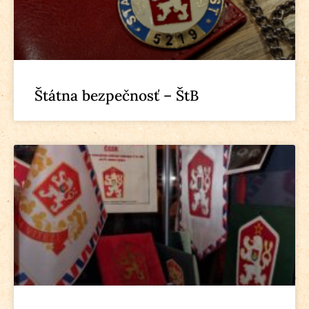
Štátna bezpečnosť – ŠtB