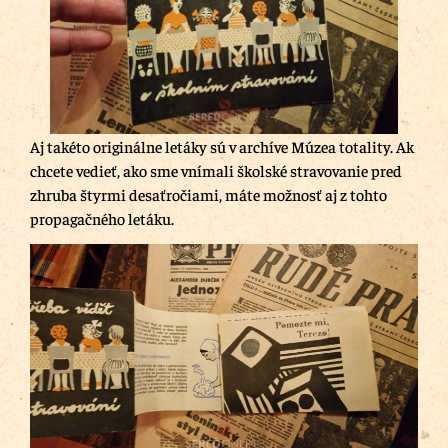
Aj takéto originálne letáky sú v archíve Múzea totality. Ak
chcete vedieť, ako sme vnímali školské stravovanie pred
zhruba štyrmi desaťročiami, máte možnosť aj z tohto
propagačného letáku.