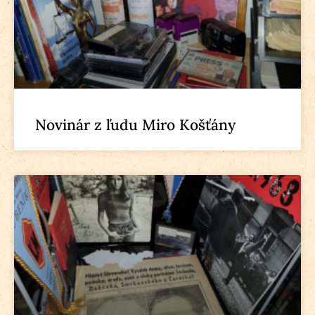
Novinár z ľudu Miro Košťány