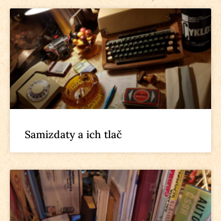
Samizdaty a ich tlač