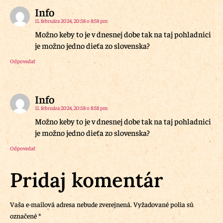
Info
11. februára 2024, 20:58 o 8:58 pm
Možno keby to je v dnesnej dobe tak na taj pohladnici
je možno jedno dieťa zo slovenska?
Odpovedať
Info
11. februára 2024, 20:58 o 8:58 pm
Možno keby to je v dnesnej dobe tak na taj pohladnici
je možno jedno dieťa zo slovenska?
Odpovedať
Pridaj komentár
Vaša e-mailová adresa nebude zverejnená.
Vyžadované polia sú
označené
*