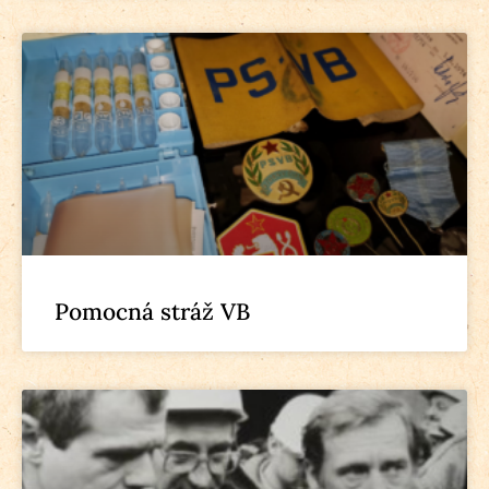
Pomocná stráž VB