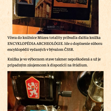
Včera do knižnice Múzea totality pribudla ďalšia knižka
ENCYKLOPÉDIA ARCHEOLÓGIE. Ide o doplnenie súboru
encyklopédií vydaných v bývalom ČSSR.
Knižka je vo výbornom stave takmer nepoškodená a už je
prípadným záujemcom k dispozícii na štúdium.