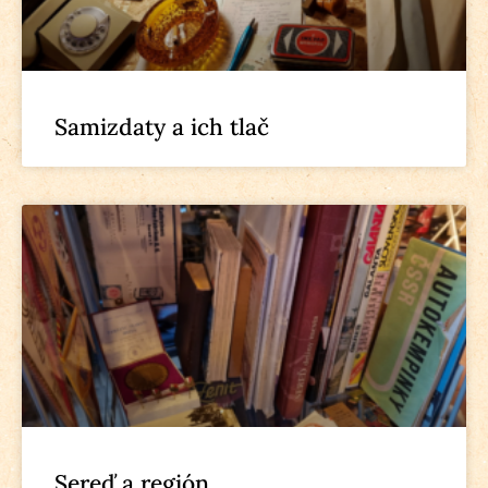
Samizdaty a ich tlač
Sereď a región