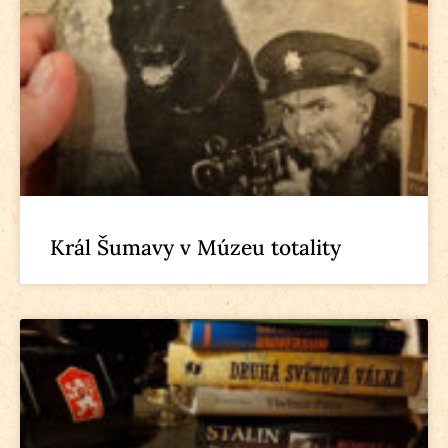
Král Šumavy v Múzeu totality