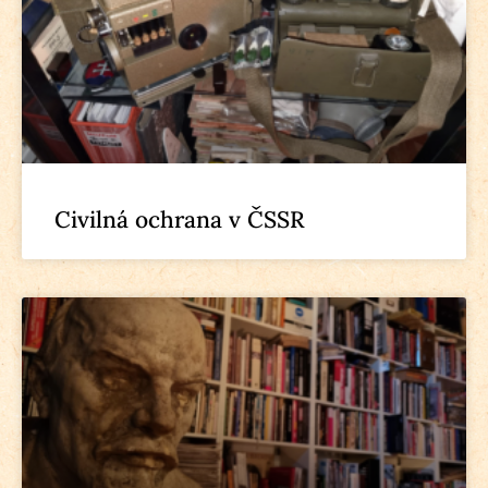
Civilná ochrana v ČSSR