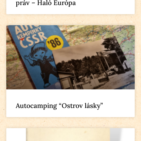
práv – Haló Európa
Autocamping “Ostrov lásky”