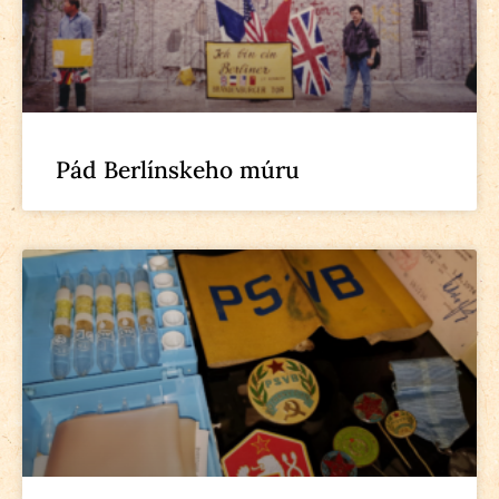
Pád Berlínskeho múru