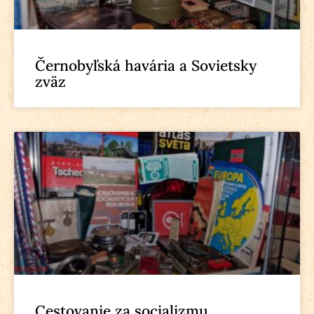
Černobyľská havária a Sovietsky
zväz
Cestovanie za socializmu