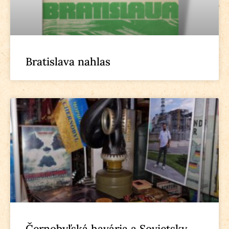
Bratislava nahlas
Černobyľská havária a Sovietsky