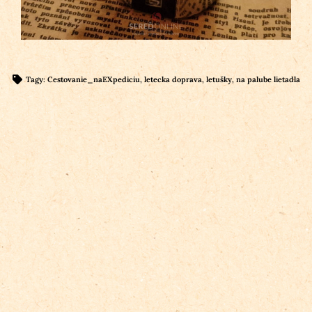
Tagy:
Cestovanie_naEXpediciu
,
letecka doprava
,
letušky
,
na palube lietadla