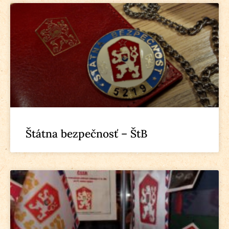
Štátna bezpečnosť – ŠtB