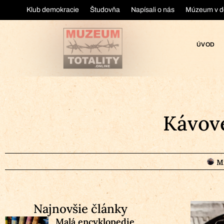
Klub demokracie
Študovňa
Napísali o nás
Múzeum v d
ÚVOD
Kávové
M
Najnovšie články
Malá encyklopedie