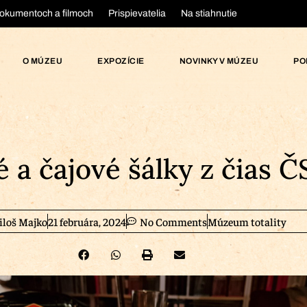
okumentoch a filmoch
Prispievatelia
Na stiahnutie
O MÚZEU
EXPOZÍCIE
NOVINKY V MÚZEU
PO
 a čajové šálky z čias 
iloš Majko
21 februára, 2024
No Comments
Múzeum totality