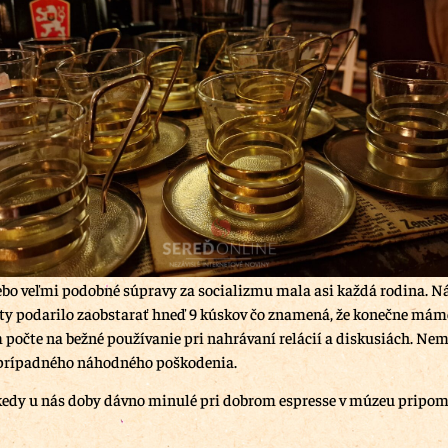
lebo veľmi podobné súpravy za socializmu mala asi každá rodina. N
ty podarilo zaobstarať hneď 9 kúskov čo znamená, že konečne máme
počte na bežné používanie pri nahrávaní relácií a diskusiách. Ne
 prípadného náhodného poškodenia.
ekedy u nás doby dávno minulé pri dobrom espresse v múzeu pripom