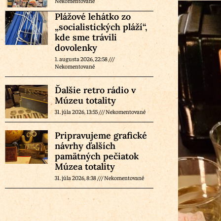
Nekomentované
Plážové lehátko zo
„socialistických pláží“,
kde sme trávili
dovolenky
1. augusta 2026, 22:58
Nekomentované
Ďalšie retro rádio v
Múzeu totality
31. júla 2026, 13:55
Nekomentované
Pripravujeme grafické
návrhy ďalších
pamätných pečiatok
Múzea totality
31. júla 2026, 8:38
Nekomentované