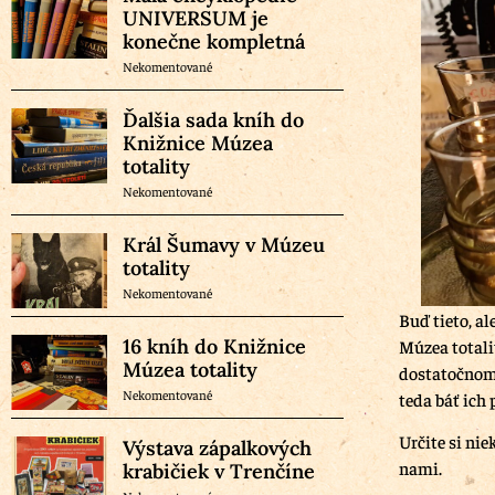
UNIVERSUM je
konečne kompletná
Nekomentované
Ďalšia sada kníh do
Knižnice Múzea
totality
Nekomentované
Král Šumavy v Múzeu
totality
Nekomentované
Buď tieto, a
16 kníh do Knižnice
Múzea totali
Múzea totality
dostatočnom 
Nekomentované
teda báť ich
Určite si ni
Výstava zápalkových
nami.
krabičiek v Trenčíne