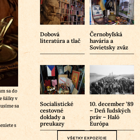
Dobová
Černobyľská
literatúra a tlač
havária a
Sovietsky zväz
ám sa do
 šálky v
Socialistické
10. december ’89
musíme sa
cestovné
– Deň ľudských
doklady a
práv – Haló
preukazy
Európa
eniete s
VŠETKY EXPOZÍCIE