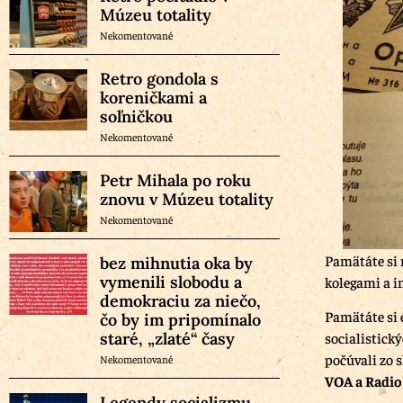
Múzeu totality
Nekomentované
Retro gondola s
koreničkami a
soľničkou
Nekomentované
Petr Mihala po roku
znovu v Múzeu totality
Nekomentované
Pamätáte si 
bez mihnutia oka by
vymenili slobodu a
kolegami a in
demokraciu za niečo,
Pamätáte si 
čo by im pripomínalo
staré, „zlaté“ časy
socialistický
počúvali zo 
Nekomentované
VOA a Radio
Legendy socializmu