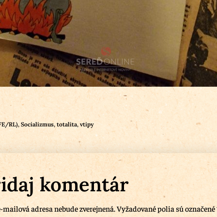
RFE/RL)
,
Socializmus
,
totalita
,
vtipy
idaj komentár
-mailová adresa nebude zverejnená.
Vyžadované polia sú označené