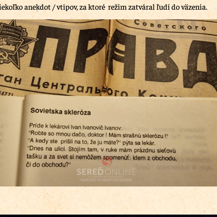
koľko anekdot / vtipov, za ktoré režim zatváral ľudí do väzenia.