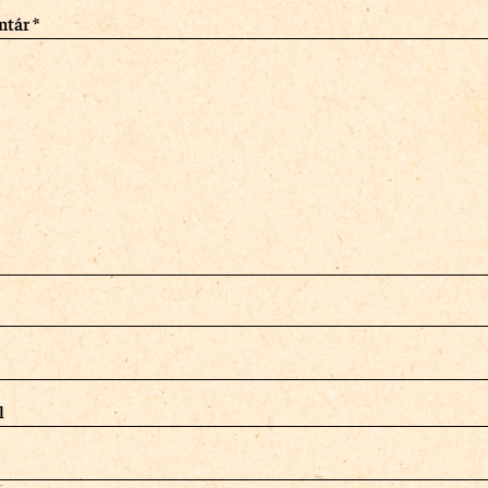
ntár
*
l