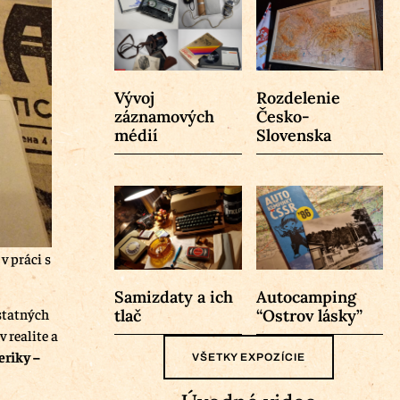
Vývoj
Rozdelenie
záznamových
Česko-
médií
Slovenska
v práci s
Samizdaty a ich
Autocamping
ostatných
tlač
“Ostrov lásky”
 realite a
riky –
VŠETKY EXPOZÍCIE