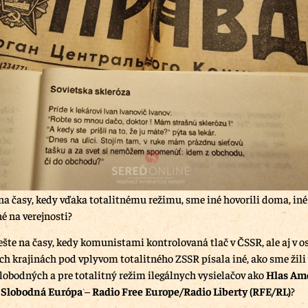
na časy, kedy vďaka totalitnému režimu, sme iné hovorili doma, iné 
é na verejnosti?
ešte na časy, kedy komunistami kontrolovaná tlač v ČSSR, ale aj v 
ch krajinách pod vplyvom totalitného ZSSR písala iné, ako sme žili v
slobodných a pre totalitný režim ilegálnych vysielačov ako
Hlas Ame
 Slobodná Európa
–
Radio Free Europe/Radio Liberty (RFE/RL)
?