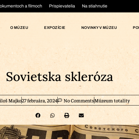
okumentoch a filmoch
Prispievatelia
Na stiahnutie
O MÚZEU
EXPOZÍCIE
NOVINKY V MÚZEU
PO
Sovietska skleróza
loš Majko
27 februára, 2024
No Comments
Múzeum totality