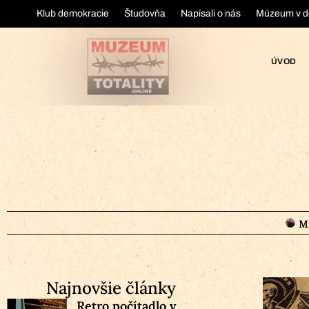
Klub demokracie
Študovňa
Napísali o nás
Múzeum v d
ÚVOD
Mi
Najnovšie články
Retro počítadlo v