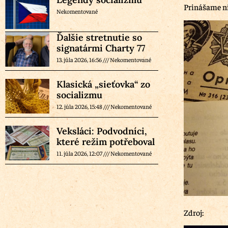
Prinášame nie
Nekomentované
Ďalšie stretnutie so
signatármi Charty 77
13. júla 2026, 16:56
Nekomentované
Klasická „sieťovka“ zo
socializmu
12. júla 2026, 15:48
Nekomentované
Veksláci: Podvodníci,
které režim potřeboval
11. júla 2026, 12:07
Nekomentované
Zdroj: