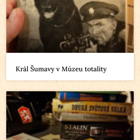
Král Šumavy v Múzeu totality