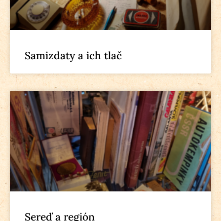
Samizdaty a ich tlač
Sereď a región