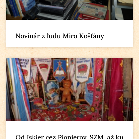
Novinár z ľudu Miro Košťány
Od Iskier cez Pionierov, SZM, až ku