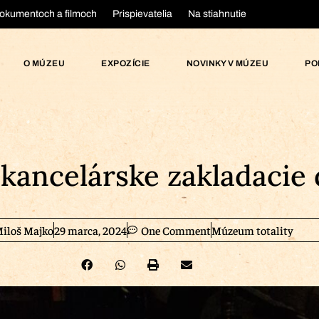
okumentoch a filmoch
Prispievatelia
Na stiahnutie
O MÚZEU
EXPOZÍCIE
NOVINKY V MÚZEU
PO
 kancelárske zakladacie
iloš Majko
29 marca, 2024
One Comment
Múzeum totality