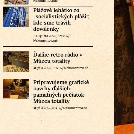
Nekomentované
Plážové lehátko zo
„socialistických pláží“,
kde sme trávili
dovolenky
1. augusta 2026, 22:58
Nekomentované
Ďalšie retro rádio v
Múzeu totality
31. júla 2026, 13:55
Nekomentované
Pripravujeme grafické
návrhy ďalších
pamätných pečiatok
Múzea totality
31. júla 2026, 8:38
Nekomentované