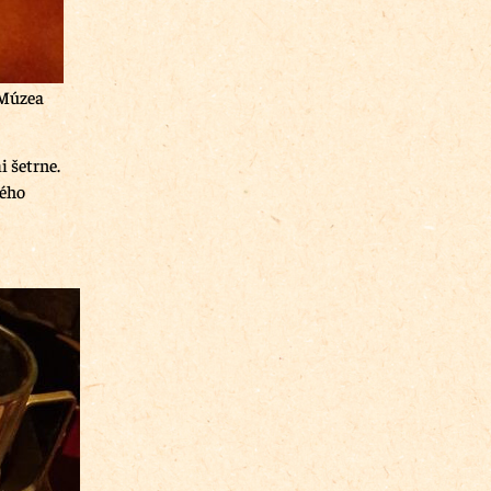
 Múzea
i šetrne.
lého