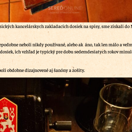
sických kancelárskych zakladacích dosiek na spisy, sme získali do
podobne neboli nikdy používané, alebo ak áno, tak len málo a veľm
dosiek, ich vzhľad je typický pre dobu sedemdesiatych rokov minu
boli obdobne dizajnovené aj šanóny a zošity.