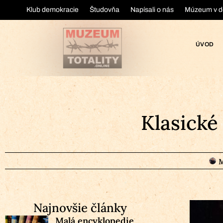
Klub demokracie
Študovňa
Napísali o nás
Múzeum v d
ÚVOD
Klasické
M
Najnovšie články
Malá encyklopedie