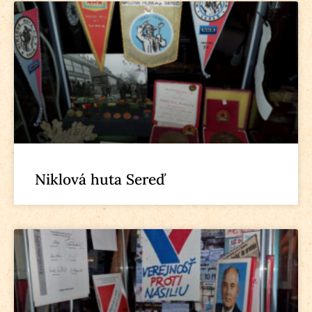
Niklová huta Sereď