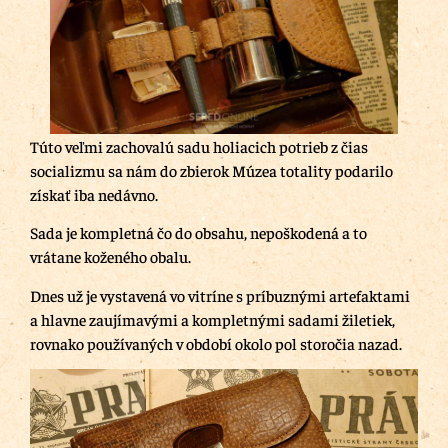
Túto veľmi zachovalú sadu holiacich potrieb z čias
socializmu sa nám do zbierok Múzea totality podarilo
získať iba nedávno.
Sada je kompletná čo do obsahu, nepoškodená a to
vrátane koženého obalu.
Dnes už je vystavená vo vitríne s príbuznými artefaktami
a hlavne zaujímavými a kompletnými sadami žiletiek,
rovnako používaných v období okolo pol storočia nazad.