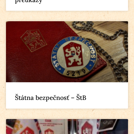
Štátna bezpečnosť – ŠtB