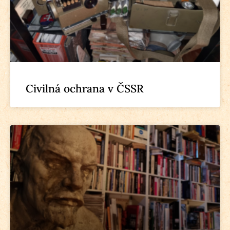
Civilná ochrana v ČSSR