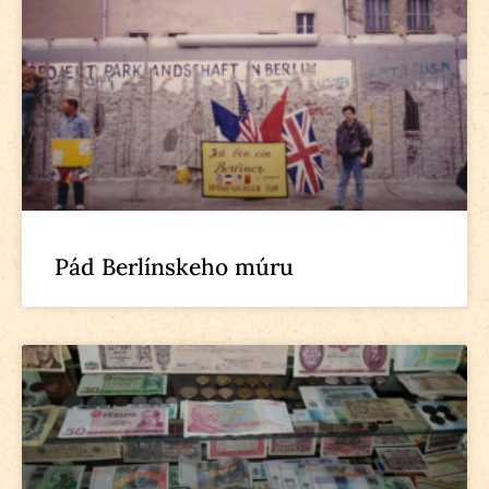
Pád Berlínskeho múru