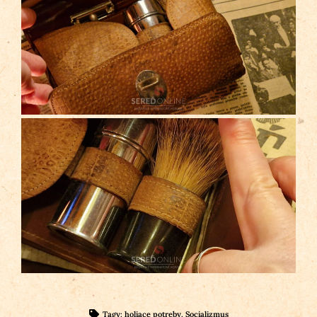
Tagy:
holiace potreby
,
Socializmus