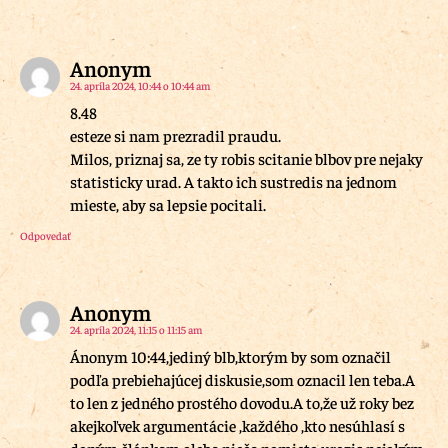
Anonym
24. apríla 2024, 10:44 o 10:44 am
8.48
esteze si nam prezradil praudu.
Milos, priznaj sa, ze ty robis scitanie blbov pre nejaky
statisticky urad. A takto ich sustredis na jednom
mieste, aby sa lepsie pocitali.
Odpovedať
Anonym
24. apríla 2024, 11:15 o 11:15 am
Ánonym 10:44,jediný blb,ktorým by som označil
podľa prebiehajúcej diskusie,som oznacil len teba.A
to len z jedného prostého dovodu.A to,že už roky bez
akejkoľvek argumentácie ,každého ,kto nesúhlasí s