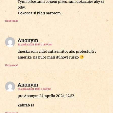
Tymi blbostami co sem pises, sam dokazujes aky si
blby.
Dokonca si blb s nazorom.
Odpovedať
Anonym
24. apríla 2024, 12:57 o 12:57 pm
dneska som videl antisemitov ako protestujú v
amerike. na hube mali dúhové rúško
Odpovedať
Anonym
24. apríla 2024, 14:38 o 2:38 pm
pre Anonym 24. apríla 2024, 12:52
Zahrab sa
Odpovedať