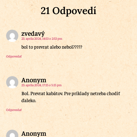
21 Odpovedí
zvedavý
23. apríla 2024, 14:53 o 2:53 pm
bol to prevrat alebo nebol?????
Odpovedať
Anonym
23. apríla 2024, 17:15 o 5:15 pm
Bol. Prevrat kabátov. Pre príklady netreba chodiť
ďaleko.
Odpovedať
Anonym