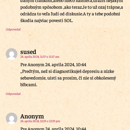
daným článkom,alebo niečo namieta,urazis nejakým
podobným spôsobom ,ako teraz.Je to už ozaj trápne,a
odrádza to veľa ľudí od diskusie.A ty a tebe podobní
škodia najviac povesti SOL.
Odpovedať
sused
24. apríla 2024, 11:37 o 11:37 am
Pre Anonym 24. apríla 2024, 10:44
„Predtým, než si diagnostikuješ depresiu a nízke
sebavedomie, uisti sa prosím, či nie si obkolesený
blbcami.
Odpovedať
Anonym
24. apríla 2024, 12:19 o 12:19 pm
Pre Anonym 24. apríla 2024, 10:44