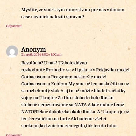
Myslite, ze sme s tym mnozstvom pre nas v danom
case noviniek nalozili spravne?
Odpovedať
Anonym
24. apríla 2024, 8:02 o 8:02 am
Revolúcia? U nás? Už bolo dávno
rozhodnuté.Rozhodlo sa v Lipsku a v Rekjaviku medzi
Gorbacovom a Reaganom,neskoršie medzi
Gorbacovom a Kohlom.My sme už len naskočili na uz
sa rozbehnutý vlak.A aj tu už môžte hľadať začiatky
vojny na Ukrajine.Za túto slobodu bolo Rusku
sľúbené nerozsirovanie sa NATA.A kde máme teraz
NATO?Pekne dokolecka okolo Ruska. A Ukrajina je už
len čerešničkou na torte.Ak budeme všetci
spokojní,keď znicime zemeguľu,tak len do toho.
Odpovedať