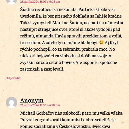
23. apríla 2024, 18:03 o 6:03 pm
Žiadna revolúcia sa nekonala. Partička štbákov si
uvedomila, že bez prísneho dohľadu sa ľahšie kradne.
Tak si vymysleli Martina Šmída, nechali na námestia
nastúpiť štrngajúce ovce, ktoré si akože vydobili pád
režimu, nímanda Havla spravili prezidentom a voilá,
freeeedom. A odvtedy tu máme blahobyt
Aj Kryl
rýchlo pochopil, čo za sebranku prabrala moc. No
niektorí bojovníci za slobodu si došli na svoje. A
zvyšku národa ostalo hovno. Ale aspoň si spoločne
zaštrngali a zaspievali.
Odpovedať
Anonym
23. apríla 2024, 18:50 o 6:50 pm
Michail Gorbačov nás oslobodil patrí mu veľká vďaka.
Prevrat zorganizovali komunisti dobre vedeli že je
koniec socializmu v Československu. Sviečková