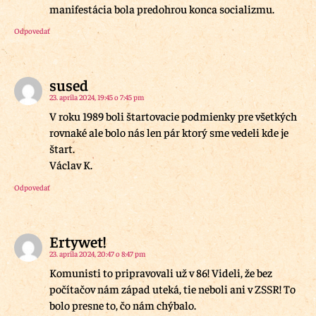
manifestácia bola predohrou konca socializmu.
Odpovedať
sused
23. apríla 2024, 19:45 o 7:45 pm
V roku 1989 boli štartovacie podmienky pre všetkých
rovnaké ale bolo nás len pár ktorý sme vedeli kde je
štart.
Václav K.
Odpovedať
Ertywet!
23. apríla 2024, 20:47 o 8:47 pm
Komunisti to pripravovali už v 86! Videli, že bez
počítačov nám západ uteká, tie neboli ani v ZSSR! To
bolo presne to, čo nám chýbalo.