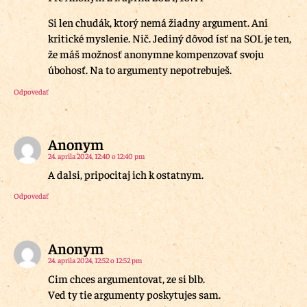
Si len chudák, ktorý nemá žiadny argument. Ani
kritické myslenie. Nič. Jediný dôvod ísť na SOL je ten,
že máš možnosť anonymne kompenzovať svoju
úbohosť. Na to argumenty nepotrebuješ.
Odpovedať
Anonym
24. apríla 2024, 12:40 o 12:40 pm
A dalsi, pripocitaj ich k ostatnym.
Odpovedať
Anonym
24. apríla 2024, 12:52 o 12:52 pm
Cim chces argumentovat, ze si blb.
Ved ty tie argumenty poskytujes sam.