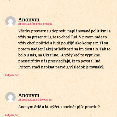
Anonym
24. apríla 2024, 8:48 o 8:48 am
Všetky prevraty sú dopredu naplánované politikmi a
vždy sa prezentujú, že to chcel ľud. V prvom rade to
vždy chcú politici a ľudí použijú ako komparz. Ti sú
potom nadšení akej príležitosti sa im dostalo. Tak to
bolo u nás, na Ukrajine… A vždy keď to vypukne,
presstitútky nás presviedčajú, že to povstal ľud.
Pritom stačí napísať pravdu, výsledok je rovnaký.
Odpovedať
Anonym
24. apríla 2024, 9:34 o 9:34 am
Anonym 8:48 a ktorýžeto novinár píše pravdu ?
Odpovedať