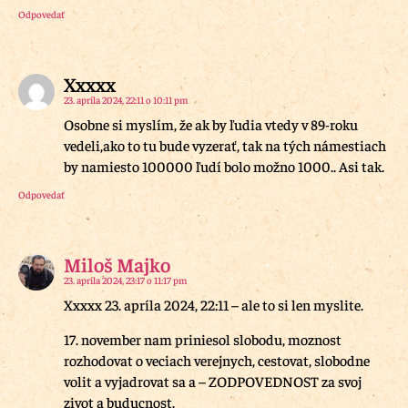
Odpovedať
Xxxxx
23. apríla 2024, 22:11 o 10:11 pm
Osobne si myslím, že ak by ľudia vtedy v 89-roku
vedeli,ako to tu bude vyzerať, tak na tých námestiach
by namiesto 100000 ľudí bolo možno 1000.. Asi tak.
Odpovedať
Miloš Majko
23. apríla 2024, 23:17 o 11:17 pm
Xxxxx 23. apríla 2024, 22:11 – ale to si len myslite.
17. november nam priniesol slobodu, moznost
rozhodovat o veciach verejnych, cestovat, slobodne
volit a vyjadrovat sa a – ZODPOVEDNOST za svoj
zivot a buducnost.