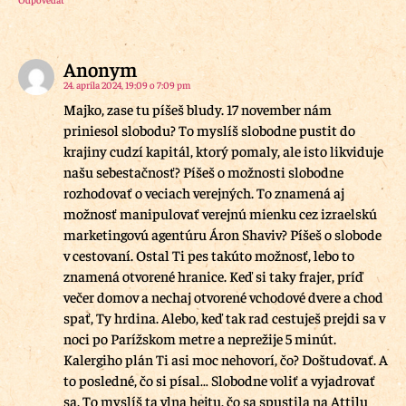
Anonym
24. apríla 2024, 19:09 o 7:09 pm
Majko, zase tu píšeš bludy. 17 november nám
priniesol slobodu? To myslíš slobodne pustit do
krajiny cudzí kapitál, ktorý pomaly, ale isto likviduje
našu sebestačnosť? Píšeš o možnosti slobodne
rozhodovať o veciach verejných. To znamená aj
možnosť manipulovať verejnú mienku cez izraelskú
marketingovú agentúru Áron Shaviv? Píšeš o slobode
v cestovaní. Ostal Ti pes takúto možnosť, lebo to
znamená otvorené hranice. Keď si taky frajer, príď
večer domov a nechaj otvorené vchodové dvere a chod
spať, Ty hrdina. Alebo, keď tak rad cestuješ prejdi sa v
noci po Parížskom metre a neprežije 5 minút.
Kalergiho plán Ti asi moc nehovorí, čo? Doštudovať. A
to posledné, čo si písal… Slobodne voliť a vyjadrovať
sa. To myslíš ta vlna hejtu, čo sa spustila na Attilu