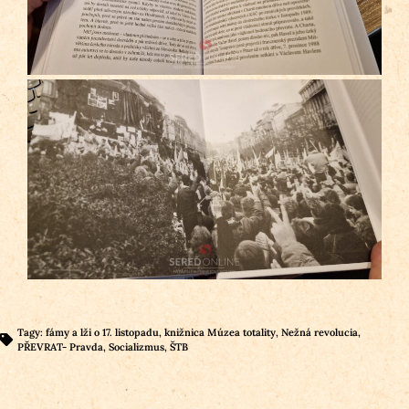
Tagy:
fámy a lži o 17. listopadu
,
knižnica Múzea totality
,
Nežná revolucia
,
PŘEVRAT- Pravda
,
Socializmus
,
ŠTB