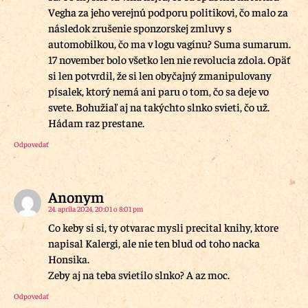
Vegha za jeho verejnú podporu politikovi, čo malo za
následok zrušenie sponzorskej zmluvy s
automobilkou, čo ma v logu vagínu? Suma sumarum.
17 november bolo všetko len nie revolucia zdola. Opäť
si len potvrdil, že si len obyčajný zmanipulovany
písalek, ktorý nemá ani paru o tom, čo sa deje vo
svete. Bohužiaľ aj na takýchto slnko svieti, čo už.
Hádam raz prestane.
Odpovedať
Anonym
24. apríla 2024, 20:01 o 8:01 pm
Co keby si si, ty otvarac mysli precital knihy, ktore
napisal Kalergi, ale nie ten blud od toho nacka
Honsika.
Zeby aj na teba svietilo slnko? A az moc.
Odpovedať