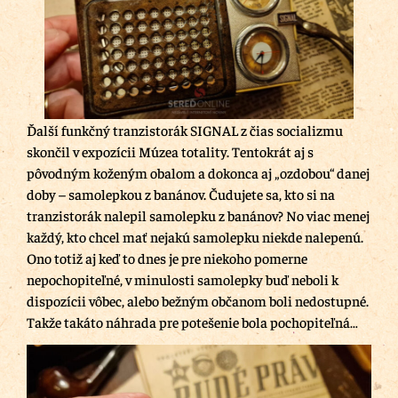
Ďalší funkčný tranzistorák SIGNAL z čias socializmu
skončil v expozícii Múzea totality. Tentokrát aj s
pôvodným koženým obalom a dokonca aj „ozdobou“ danej
doby – samolepkou z banánov. Čudujete sa, kto si na
tranzistorák nalepil samolepku z banánov? No viac menej
každý, kto chcel mať nejakú samolepku niekde nalepenú.
Ono totiž aj keď to dnes je pre niekoho pomerne
nepochopiteľné, v minulosti samolepky buď neboli k
dispozícii vôbec, alebo bežným občanom boli nedostupné.
Takže takáto náhrada pre potešenie bola pochopiteľná…