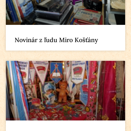
Novinár z ľudu Miro Košťány