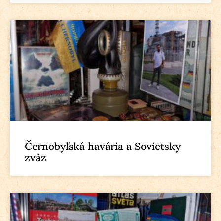
Černobyľská havária a Sovietsky
zväz