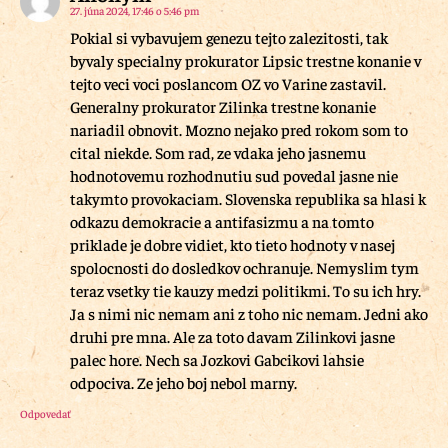
27. júna 2024, 17:46 o 5:46 pm
Pokial si vybavujem genezu tejto zalezitosti, tak
byvaly specialny prokurator Lipsic trestne konanie v
tejto veci voci poslancom OZ vo Varine zastavil.
Generalny prokurator Zilinka trestne konanie
nariadil obnovit. Mozno nejako pred rokom som to
cital niekde. Som rad, ze vdaka jeho jasnemu
hodnotovemu rozhodnutiu sud povedal jasne nie
takymto provokaciam. Slovenska republika sa hlasi k
odkazu demokracie a antifasizmu a na tomto
priklade je dobre vidiet, kto tieto hodnoty v nasej
spolocnosti do dosledkov ochranuje. Nemyslim tym
teraz vsetky tie kauzy medzi politikmi. To su ich hry.
Ja s nimi nic nemam ani z toho nic nemam. Jedni ako
druhi pre mna. Ale za toto davam Zilinkovi jasne
palec hore. Nech sa Jozkovi Gabcikovi lahsie
odpociva. Ze jeho boj nebol marny.
Odpovedať