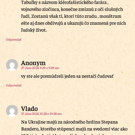
Tabuľky s názvom klérofašistického farára ,
vojnového zločinca, konečne zmiznú z očí slušných
ľudí. Zostanú však tí, ktorí túto zrudu , monštrum
ešte aj dnes obdivujú a ukazujú čo znamená pre nich
ľudský život.
Odpovedať
Anonym
27. júna 2024, 9:29 o 9:29 am
vy ste ale premúdreli jeden sa nestači čudovať
Odpovedať
Vlado
27. júna 2024, 10:28 o 10:28 am
Na Ukrajine majú za národného hrdinu Stepana
Banderu, ktorého stúpenci majú na svedomí viac ako