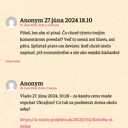
Anonym 27.júna 2024 18.10
27. júna 2024, 22:36 o 10:36 pm
Píšeš, len aby si písal. Čo chceš týmto tvojim
komentárom povedať? Veď to nemá ani hlavu, ani
pätu. Splietaš piate cez deviate. Keď chceš niečo
napísať, píš zrozumiteľne a nie ako nejakú hádanku!
Odpovedať
Anonym
28. júna 2024, 19:44 o 7:44 pm
Vlado 27. júna 2024, 10:28 – za kazdu cenu vsade
vopchat Ukrajinu? Co tak sa poobzerat doma okolo
seba?
https://a-static.projektn.sk/2020/02/Kotleba-st.-
zv.jpg