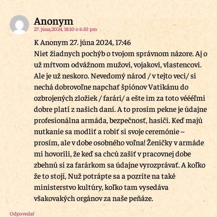
Anonym
27. júna 2024, 18:10 o 6:10 pm
K Anonym 27. júna 2024, 17:46
Niet žiadnych pochýb o tvojom správnom názore. Aj o
už mŕtvom odvážnom mužovi, vojakovi, vlastencovi.
Ale je už neskoro. Nevedomý národ / v tejto veci/ si
nechá dobrovoľne napchať špiónov Vatikánu do
ozbrojených zložiek / farári/ a ešte im za toto véééľmi
dobre platí z našich daní. A to prosím pekne je údajne
profesionálna armáda, bezpečnosť, hasiči. Keď majú
nutkanie sa modliť a robiť si svoje ceremónie –
prosím, ale v dobe osobného voľna! Ženičky v armáde
mi hovorili, že keď sa chcú zašiť v pracovnej dobe
zbehnú si za farárkom sa údajne vyrozprávať. A koľko
že to stojí, Nuž potrápte sa a pozrite na také
ministerstvo kultúry, koľko tam vysedáva
všakovakých orgánov za naše peňáze.
Odpovedať