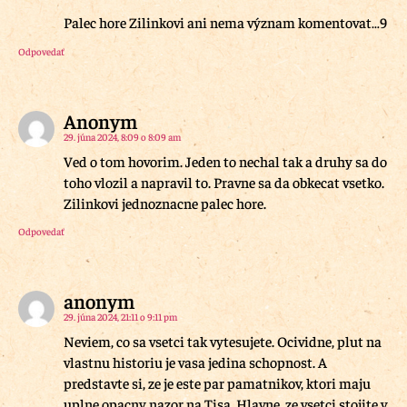
Palec hore Zilinkovi ani nema význam komentovat…9
Odpovedať
Anonym
29. júna 2024, 8:09 o 8:09 am
Ved o tom hovorim. Jeden to nechal tak a druhy sa do
toho vlozil a napravil to. Pravne sa da obkecat vsetko.
Zilinkovi jednoznacne palec hore.
Odpovedať
anonym
29. júna 2024, 21:11 o 9:11 pm
Neviem, co sa vsetci tak vytesujete. Ocividne, plut na
vlastnu historiu je vasa jedina schopnost. A
predstavte si, ze je este par pamatnikov, ktori maju
uplne opacny nazor na Tisa. Hlavne, ze vsetci stojite v