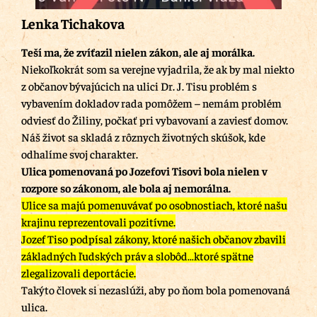
Lenka Tichakova
Teší ma, že zvíťazil nielen zákon, ale aj morálka.
Niekoľkokrát som sa verejne vyjadrila, že ak by mal niekto
z občanov bývajúcich na ulici Dr. J. Tisu problém s
vybavením dokladov rada pomôžem – nemám problém
odviesť do Žiliny, počkať pri vybavovaní a zaviesť domov.
Náš život sa skladá z rôznych životných skúšok, kde
odhalíme svoj charakter.
Ulica pomenovaná po Jozefovi Tisovi bola nielen v
rozpore so zákonom, ale bola aj nemorálna.
Ulice sa majú pomenuvávať po osobnostiach, ktoré našu
krajinu reprezentovali pozitívne.
Jozef Tiso podpísal zákony, ktoré našich občanov zbavili
základných ľudských práv a slobôd…ktoré spätne
zlegalizovali deportácie.
Takýto človek si nezaslúži, aby po ňom bola pomenovaná
ulica.