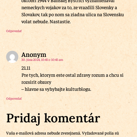
nemeckych vojakov za to, ze vrazdili Slovenky a
Slovakov, tak po nom sa ziadna ulica na Slovensku
volat nebude. Nastastie.
Odpovedať
Anonym
30. júna 2024, 10:45 o 10:45 am
21.11
Pre tych, ktorym este ostal zdravy rozum a chcu si
rozsirit obzory
– hlavne sa vyhybajte kulturblogu.
Odpovedať
Pridaj komentár
Vaša e-mailová adresa nebude zverejnená.
Vyžadované polia sú