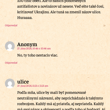
100 tisíc obetí. Ale to našich pohoršených
antifašistov a novinárov už nesere. Veď ešte také čosi,
kritizovať Ukrajinu. Ale tuná sa zmenil názov ulice.
Huraaaa.
Odpovedať
Anonym
27. júna 2024, 10:46 o 10:46 am
No, ty toho nestacis viac.
Odpovedať
ulice
27. júna 2024, 11:21 o 11:21 am
Podľa mňa, ulice by mali byť pomenované
neutrálnymi názvami, aby neprichádzalo k takýmto
rozbrojom. Každý má aj priateľa, aj nepriateľa. Každý
má svoj názor a skúsenosti a podľa toho aj hodnotí. Aj