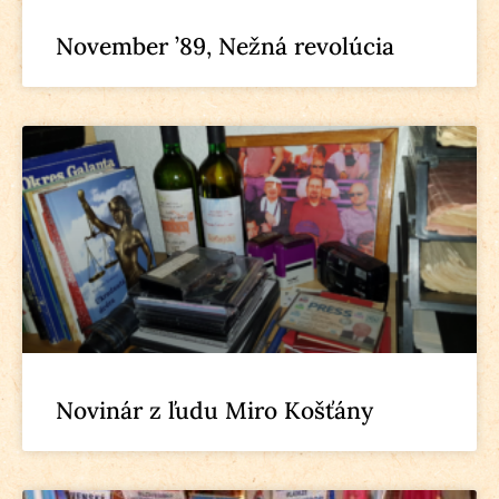
November ’89, Nežná revolúcia
Novinár z ľudu Miro Košťány