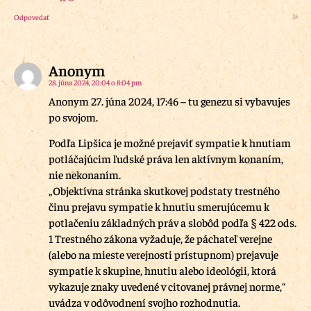
Odpovedať
Anonym
28. júna 2024, 20:04 o 8:04 pm
Anonym 27. júna 2024, 17:46 – tu genezu si vybavujes
po svojom.
Podľa Lipšica je možné prejaviť sympatie k hnutiam
potláčajúcim ľudské práva len aktívnym konaním,
nie nekonaním.
„Objektívna stránka skutkovej podstaty trestného
činu prejavu sympatie k hnutiu smerujúcemu k
potlačeniu základných práv a slobôd podľa § 422 ods.
1 Trestného zákona vyžaduje, že páchateľ verejne
(alebo na mieste verejnosti prístupnom) prejavuje
sympatie k skupine, hnutiu alebo ideológii, ktorá
vykazuje znaky uvedené v citovanej právnej norme,“
uvádza v odôvodnení svojho rozhodnutia.