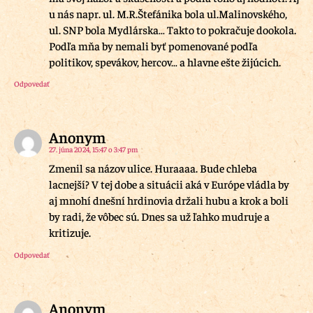
u nás napr. ul. M.R.Štefánika bola ul.Malinovského,
ul. SNP bola Mydlárska… Takto to pokračuje dookola.
Podľa mňa by nemali byť pomenované podľa
politikov, spevákov, hercov… a hlavne ešte žijúcich.
Odpovedať
Anonym
27. júna 2024, 15:47 o 3:47 pm
Zmenil sa názov ulice. Huraaaa. Bude chleba
lacnejší? V tej dobe a situácii aká v Európe vládla by
aj mnohí dnešní hrdinovia držali hubu a krok a boli
by radi, že vôbec sú. Dnes sa už ľahko mudruje a
kritizuje.
Odpovedať
Anonym