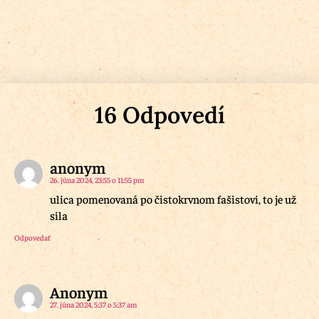
16 Odpovedí
anonym
26. júna 2024, 23:55 o 11:55 pm
ulica pomenovaná po čistokrvnom fašistovi, to je už
sila
Odpovedať
Anonym
27. júna 2024, 5:37 o 5:37 am