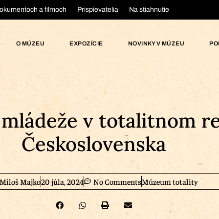
okumentoch a filmoch
Prispievatelia
Na stiahnutie
O MÚZEU
EXPOZÍCIE
NOVINKY V MÚZEU
PO
z mládeže v totalitnom 
Československa
Miloš Majko
20 júla, 2024
No Comments
Múzeum totality