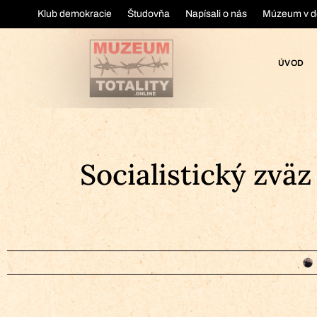
Klub demokracie
Študovňa
Napísali o nás
Múzeum v d
ÚVOD
Socialistický zvä