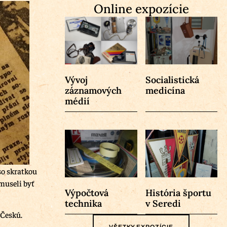
Online expozície
Vývoj
Socialistická
záznamových
medicína
médií
so skratkou
 museli byť
Výpočtová
História športu
technika
v Seredi
 Českú.
VŠETKY EXPOZÍCIE