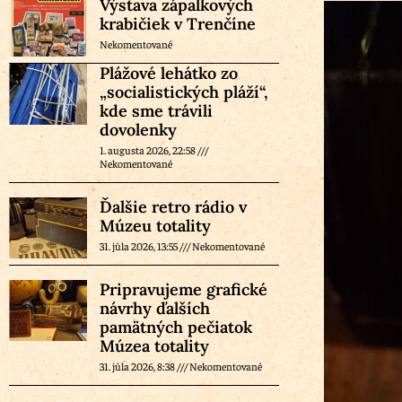
Výstava zápalkových
krabičiek v Trenčíne
Nekomentované
Plážové lehátko zo
„socialistických pláží“,
kde sme trávili
dovolenky
1. augusta 2026, 22:58
Nekomentované
Ďalšie retro rádio v
Múzeu totality
31. júla 2026, 13:55
Nekomentované
Pripravujeme grafické
návrhy ďalších
pamätných pečiatok
Múzea totality
31. júla 2026, 8:38
Nekomentované