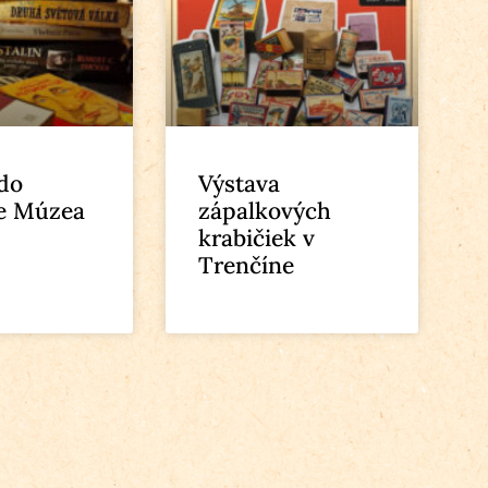
 do
Výstava
e Múzea
zápalkových
krabičiek v
Trenčíne