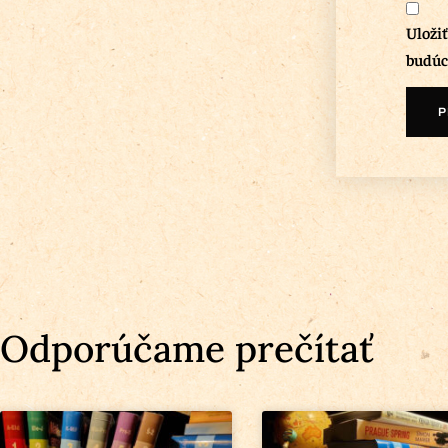
Uloži
budúc
Odporúčame prečítať