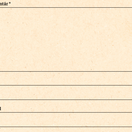
ntár
*
l