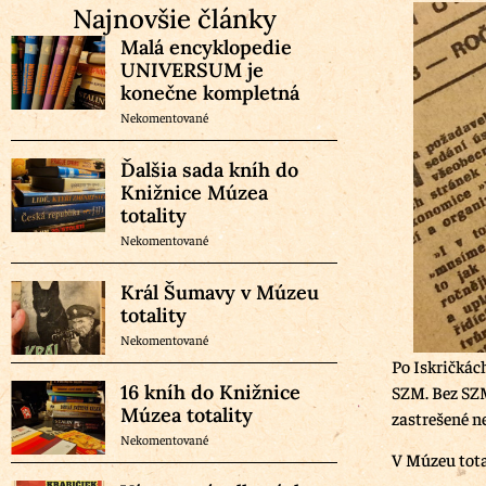
Najnovšie články
Malá encyklopedie
UNIVERSUM je
konečne kompletná
Nekomentované
Ďalšia sada kníh do
Knižnice Múzea
totality
Nekomentované
Král Šumavy v Múzeu
totality
Nekomentované
Po Iskričkác
16 kníh do Knižnice
SZM. Bez SZM 
Múzea totality
zastrešené n
Nekomentované
V Múzeu tota