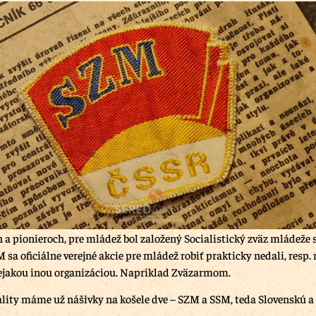
h a pionieroch, pre mládež bol založený Socialistický zväz mládeže 
sa oficiálne verejné akcie pre mládež robiť prakticky nedali, resp.
ejakou inou organizáciou. Napríklad Zväzarmom.
lity máme už nášivky na košele dve – SZM a SSM, teda Slovenskú a