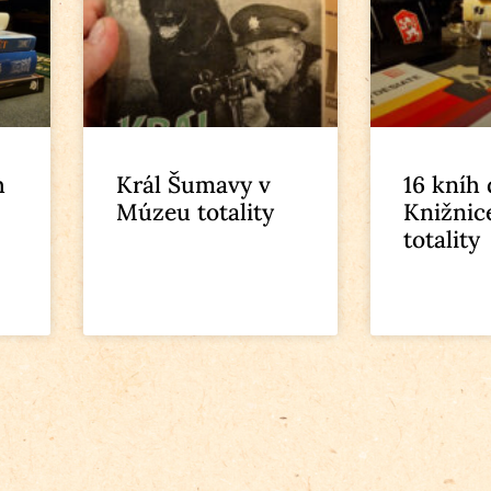
h
Král Šumavy v
16 kníh
Múzeu totality
Knižnic
totality