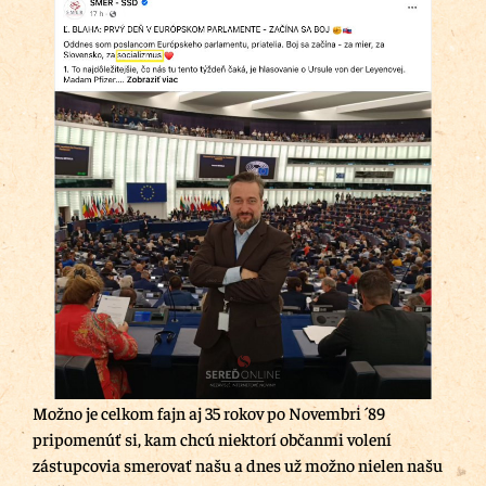
Možno je celkom fajn aj 35 rokov po Novembri ´89
pripomenúť si, kam chcú niektorí občanmi volení
zástupcovia smerovať našu a dnes už možno nielen našu