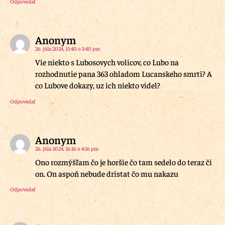
Odpovedať
Anonym
26. júla 2024, 15:40 o 3:40 pm
Vie niekto s Lubosovych volicov, co Lubo na
rozhodnutie pana 363 ohladom Lucanskeho smrti? A
co Lubove dokazy, uz ich niekto videl?
Odpovedať
Anonym
26. júla 2024, 16:16 o 4:16 pm
Ono rozmýšľam čo je horšie čo tam sedelo do teraz či
on. On aspoň nebude dristat čo mu nakazu
Odpovedať