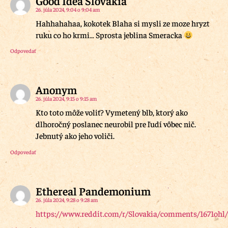
Good Idea Slovakia
26. júla 2024, 9:04 o 9:04 am
Hahhahahaa, kokotek Blaha si mysli ze moze hryzt
ruku co ho krmi… Sprosta jeblina Smeracka
Odpovedať
Anonym
26. júla 2024, 9:15 o 9:15 am
Kto toto môže voliť? Vymetený blb, ktorý ako
dlhoročný poslanec neurobil pre ľudí vôbec nič.
Jebnutý ako jeho voliči.
Odpovedať
Ethereal Pandemonium
26. júla 2024, 9:28 o 9:28 am
https://www.reddit.com/r/Slovakia/comments/1671o