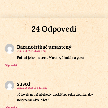
24 Odpovedí
Baranotrtkač umastený
25. júla 2024, 15:51 o 3:51 pm
Potrat jeho matere. Musí byť hrdá na geca
Odpovedať
sused
25. júla 2024, 16:31 o 4:31 pm
„Človek musí niekedy urobiť zo seba debila, aby
nevyzeral ako idiot.“
Odpovedať