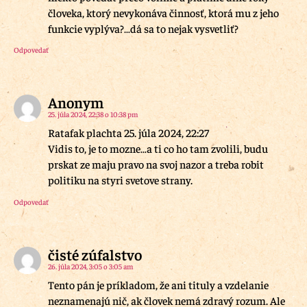
človeka, ktorý nevykonáva činnosť, ktorá mu z jeho
funkcie vyplýva?…dá sa to nejak vysvetliť?
Odpovedať
Anonym
25. júla 2024, 22:38 o 10:38 pm
Ratafak plachta 25. júla 2024, 22:27
Vidis to, je to mozne…a ti co ho tam zvolili, budu
prskat ze maju pravo na svoj nazor a treba robit
politiku na styri svetove strany.
Odpovedať
čisté zúfalstvo
26. júla 2024, 3:05 o 3:05 am
Tento pán je príkladom, že ani tituly a vzdelanie
neznamenajú nič, ak človek nemá zdravý rozum. Ale