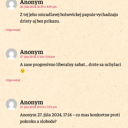
Anonym
26. júla 2024, 16:39 o 4:39 pm
Z tej jeho smradlavej bolsevickej papule vychadzaju
dristy aj bez prikazu.
Odpovedať
Anonym
27. júla 2024, 17:14 o 5:14 pm
A zase progresivno liberalny sabat… drzte sa uchylaci
Odpovedať
Anonym
27. júla 2024, 19:03 o 7:03 pm
Anonym 27. júla 2024, 17:14 – co mas konkretne proti
pokroku a slobode?