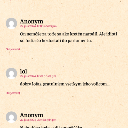
Anonym
25. júla 2024, 17:03 o 5:03 pm
On nemôže za to že sa ako kretén narodil. Ale idioti
sú ľudia čo ho dostali do parlamentu.
Odpovedať
lol
25. júla 2024, 17:49 o 5:49 pm
dobry lofas, gratulujem vsetkym jeho volicom….
Odpovedať
Anonym
25. júla 2024, 20:44 o 8:44 pm
Nabudúce treba voliť mončičáka.