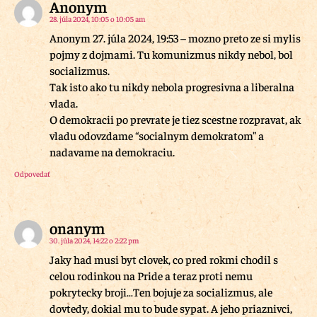
Anonym
28. júla 2024, 10:05 o 10:05 am
Anonym 27. júla 2024, 19:53 – mozno preto ze si mylis
pojmy z dojmami. Tu komunizmus nikdy nebol, bol
socializmus.
Tak isto ako tu nikdy nebola progresivna a liberalna
vlada.
O demokracii po prevrate je tiez scestne rozpravat, ak
vladu odovzdame “socialnym demokratom” a
nadavame na demokraciu.
Odpovedať
onanym
30. júla 2024, 14:22 o 2:22 pm
Jaky had musi byt clovek, co pred rokmi chodil s
celou rodinkou na Pride a teraz proti nemu
pokrytecky broji…Ten bojuje za socializmus, ale
dovtedy, dokial mu to bude sypat. A jeho priaznivci,