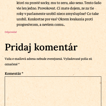
ktori su prosté socky, mu to zeru, ako seno. Tento šašo
vie len jedno. Provokovat. Ci mate dojem, ze za tie
roky v parlamente urobil nieco zmysluplne? Co take
urobil. Konkretne pre vas? Okrem kvakania proti
progresivcom, a neviem comu..
Odpovedať
Pridaj komentár
Vaša e-mailová adresa nebude zverejnená.
Vyžadované polia sú
označené
*
Komentár
*