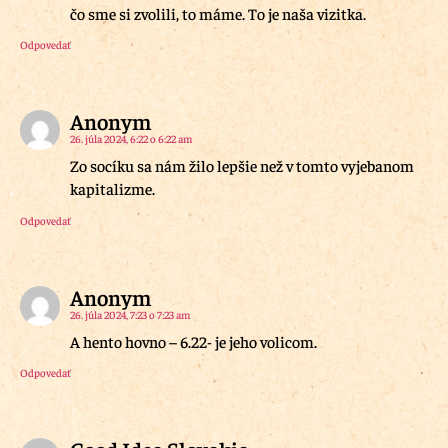
čo sme si zvolili, to máme. To je naša vizitka.
Odpovedať
Anonym
26. júla 2024, 6:22 o 6:22 am
Zo socíku sa nám žilo lepšie než v tomto vyjebanom
kapitalizme.
Odpovedať
Anonym
26. júla 2024, 7:23 o 7:23 am
A hento hovno – 6.22- je jeho volicom.
Odpovedať