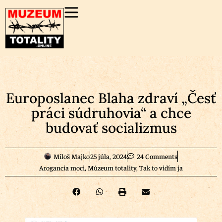
Europoslanec Blaha zdraví „Česť
práci súdruhovia“ a chce
budovať socializmus
Miloš Majko
25 júla, 2024
24 Comments
Arogancia moci
,
Múzeum totality
,
Tak to vidím ja