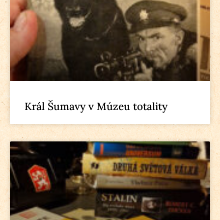
Král Šumavy v Múzeu totality