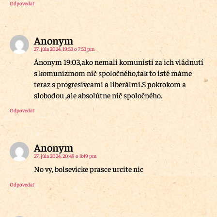
Odpovedať
Anonym
27. júla 2024, 19:53 o 7:53 pm
Ánonym 19:03,ako nemali komunisti za ich vládnutí
s komunizmom nič spoločného,tak to isté máme
teraz s progresivcami a liberálmi.S pokrokom a
slobodou ,ale absolútne nič spoločného.
Odpovedať
Anonym
27. júla 2024, 20:49 o 8:49 pm
No vy, bolsevicke prasce urcite nic
Odpovedať