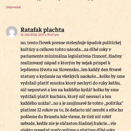
Odpovedať
Ratafak plachta
25. júla 2024, 22:27 o 10:27 pm
no, tento človek presne stelesňuje úpadok politickej
kultúry a celkovo tohto národa….za dlhé roky v
parlamente minimálna legislatívna čínnosť, žiadny
realizovaný nápad s ktorým by nejak prispel k
lepšiemu životu na Slovensku…len každý den štvavé
statusy a kydanie na všetkých naokolo….kolko by sme
vydržali platiť murára ktorý nechytí do ruky kelňu,
nič nepostaví a len na každého kydá? kolko by sme
vydržali platit kuchára, ktorý nič neuvarí a len
každého uráža?…no a je zaujímavé že tohto „politika“
platíme 12 rokov za to, že defacto nič nerobí a ešte ho
pošleme do Bruselu kde vieme, že tiež nič robiť
nebude, kedže nie je súčastou žiadnej frakcie….vie
niekto povedať prečo volíme a platíme dlhé roky