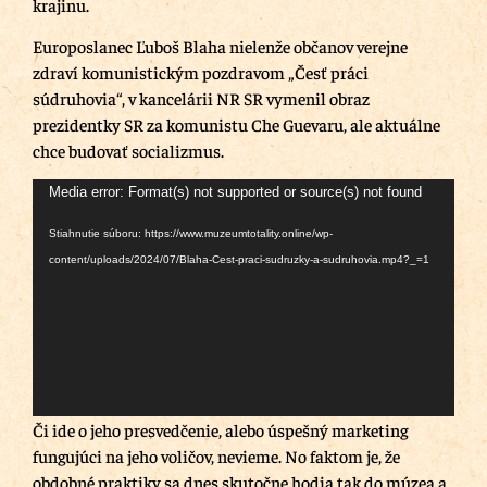
krajinu.
Europoslanec Ľuboš Blaha nielenže občanov verejne
zdraví komunistickým pozdravom „Česť práci
súdruhovia“, v kancelárii NR SR vymenil obraz
prezidentky SR za komunistu Che Guevaru, ale aktuálne
chce budovať socializmus.
Video
Media error: Format(s) not supported or source(s) not found
prehrávač
Stiahnutie súboru: https://www.muzeumtotality.online/wp-
content/uploads/2024/07/Blaha-Cest-praci-sudruzky-a-sudruhovia.mp4?_=1
Či ide o jeho presvedčenie, alebo úspešný marketing
fungujúci na jeho voličov, nevieme. No faktom je, že
obdobné praktiky sa dnes skutočne hodia tak do múzea a