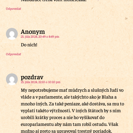
Odpovedať
Anonym
25. júla 2024, 20:49 o 8:49 pm
Do nich!
Odpovedať
pozdrav
25. júla 2024, 22:10 o 10:10 pm
My nepotrebujeme mať múdrych a slušných ľudí vo
vláde a v parlamente, ale takýchto ako je Blaha a
mnoho iných. Za také peniaze, aké dostáva, sa mu to
vyplatí takéto výtržnosti. V iných štátoch by s ním
urobili krátky proces a nie ho vyšikovať do
europarlamentu aby nám tam robil ostudu. Však
možno aj preto sa upravoval trestný poriadok.