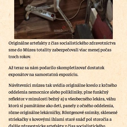
Originálne artefakty z čias socialistického zdravotníctva
sme do Múzea totality zabezpečovali viac menej počas
troch rokov.
Až teraz sa nám podarilo skompletizovať dostatok
exponátov na samostatnú expozíciu.
Návštevníci múzea tak uvidia originálne kreslo z krčného
oddelenia nemocnice alebo polikliniky, plne funkčný
reflektor v minulosti bežný aj u všeobecného lekára, váhu
ktorú si pamätáme ako deti, panely z očného oddelenia,
rôzne originálne lekárničky, Röntgenové snímky, sklenené
striekačky s kovovými ihlami staré snáď pol storočia a
ďalšie zdravotnícke artefakty z čias socialistického