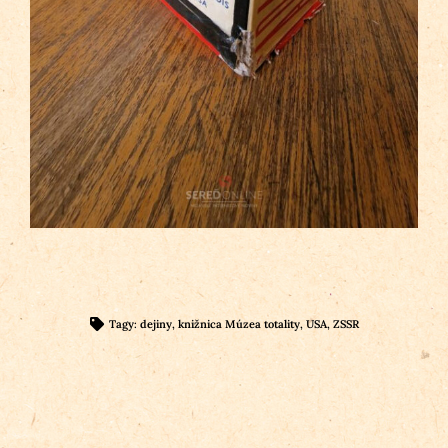
Tagy:
dejiny
,
knižnica Múzea totality
,
USA
,
ZSSR