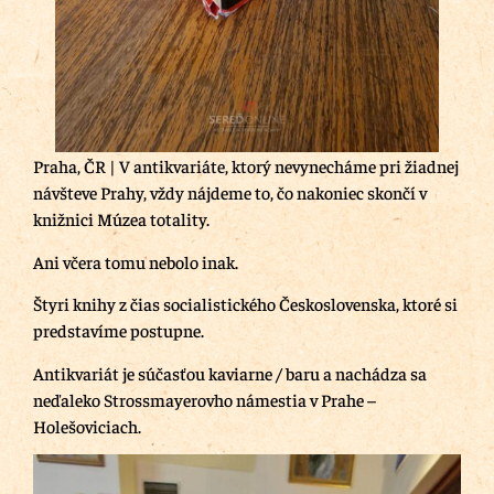
Praha, ČR | V antikvariáte, ktorý nevynecháme pri žiadnej
návšteve Prahy, vždy nájdeme to, čo nakoniec skončí v
knižnici Múzea totality.
Ani včera tomu nebolo inak.
Štyri knihy z čias socialistického Československa, ktoré si
predstavíme postupne.
Antikvariát je súčasťou kaviarne / baru a nachádza sa
neďaleko Strossmayerovho námestia v Prahe –
Holešoviciach.