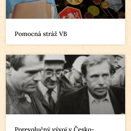
Pomocná stráž VB
Porevolučný vývoj v Česko-