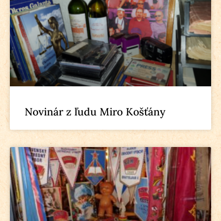
Novinár z ľudu Miro Košťány