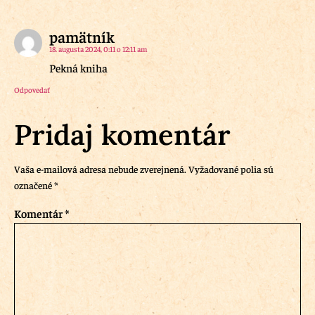
pamätník
18. augusta 2024, 0:11 o 12:11 am
Pekná kniha
Odpovedať
Pridaj komentár
Vaša e-mailová adresa nebude zverejnená.
Vyžadované polia sú
označené
*
Komentár
*