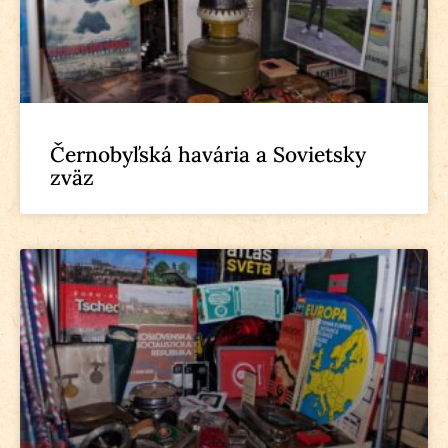
Černobyľská havária a Sovietsky
zväz