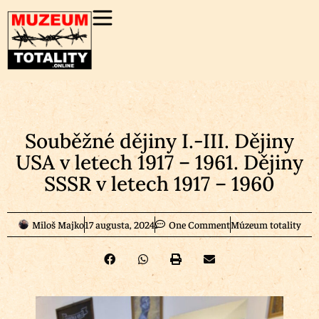
Souběžné dějiny I.-III. Dějiny
USA v letech 1917 – 1961. Dějiny
SSSR v letech 1917 – 1960
Miloš Majko
17 augusta, 2024
One Comment
Múzeum totality