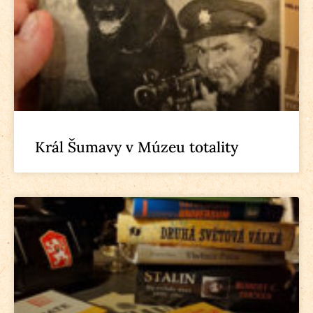
Král Šumavy v Múzeu totality