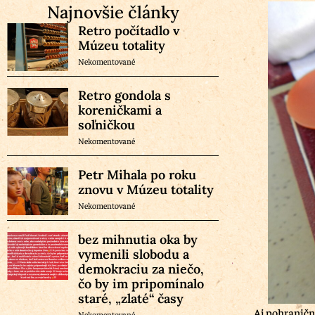
Najnovšie články
Retro počítadlo v
Múzeu totality
Nekomentované
Retro gondola s
koreničkami a
soľničkou
Nekomentované
Petr Mihala po roku
znovu v Múzeu totality
Nekomentované
bez mihnutia oka by
vymenili slobodu a
demokraciu za niečo,
čo by im pripomínalo
staré, „zlaté“ časy
Aj pohraničn
Nekomentované