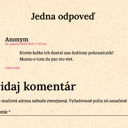
Jedna odpoveď
Anonym
26. augusta 2024, 19:27 o 7:27 pm
Ktovie kolko ich dostal nas hrdinny pohranicnik?
Mozno o tom da par sto viet.
Odpovedať
idaj komentár
-mailová adresa nebude zverejnená.
Vyžadované polia sú označené
ntár
*