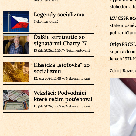
slobodou a t
Legendy socializmu
MV ČSSR ude
Nekomentované
stále možné 
pohraničiaro
Ďalšie stretnutie so
signatármi Charty 77
Origo PS ČS
13. júla 2026, 16:56
Nekomentované
super a dobo
letech 1971-1
Klasická „sieťovka“ zo
Zdroj: Bazos.
socializmu
12. júla 2026, 15:48
Nekomentované
Veksláci: Podvodníci,
které režim potřeboval
11. júla 2026, 12:07
Nekomentované