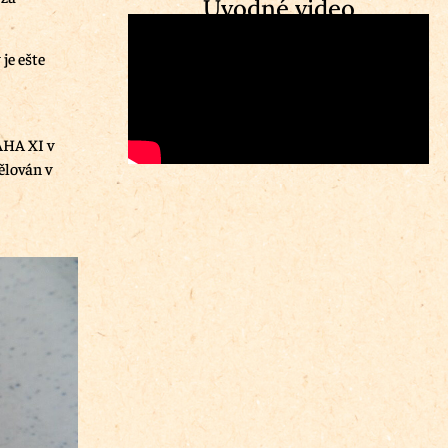
Úvodné video
je ešte
HA XI v
ělován v