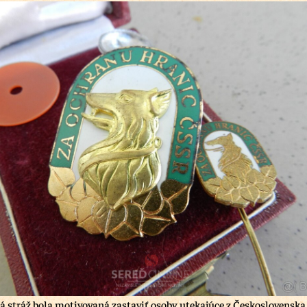
á stráž bola motivovaná zastaviť osoby utekajúce z Československa