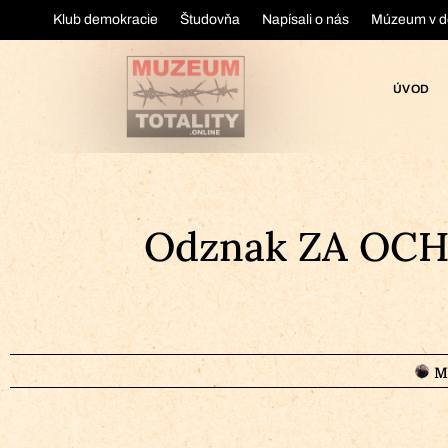
Klub demokracie
Študovňa
Napísali o nás
Múzeum v d
ÚVOD
Odznak ZA OCHR
M