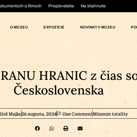
okumentoch a filmoch
Prispievatelia
Na stiahnutie
O MÚZEU
EXPOZÍCIE
NOVINKY V MÚZEU
PO
ANU HRANIC z čias soc
Československa
iloš Majko
26 augusta, 2024
One Comment
Múzeum totality