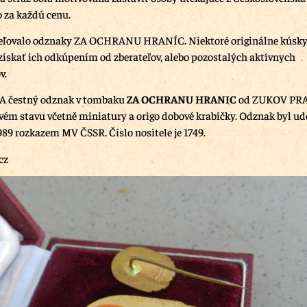
o za každú cenu.
ľovalo odznaky ZA OCHRANU HRANÍC. Niektoré originálne kúsky 
získať ich odkúpením od zberateľov, alebo pozostalých aktívnych
v.
LA čestný odznak v tombaku
ZA OCHRANU HRANIC
od ZUKOV PRA
vém stavu včetně miniatury a origo dobové krabičky. Odznak byl ud
989 rozkazem MV ČSSR. Číslo nositele je 1749.
cz