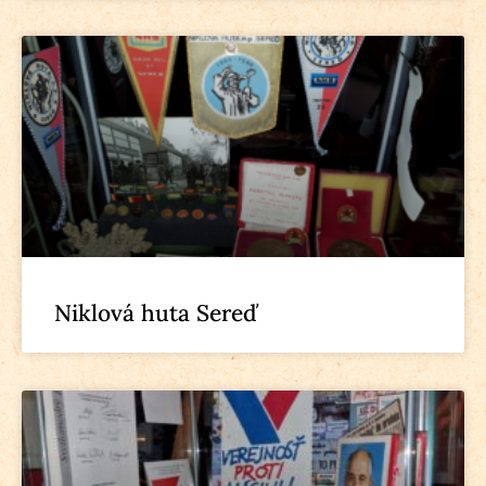
Niklová huta Sereď