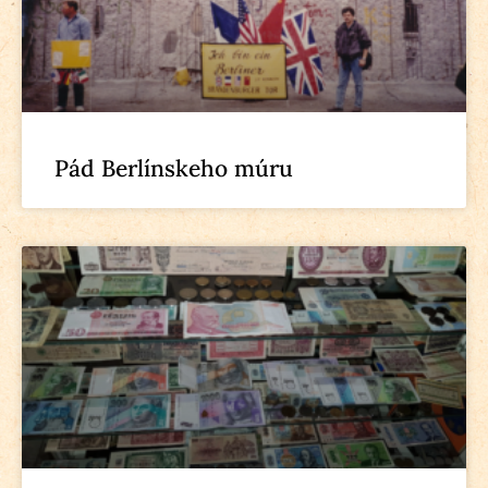
Pád Berlínskeho múru