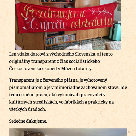
Len vďaka darcovi z východného Slovenska, aj tento
originálny transparent z čias socialistického
Československa skončil v Múzeu totality.
Transparent je z červeného plátna, je vyhotovený
písmomaliarom a je v mimoriadne zachovanom stave. Ide
teda o ručnú prácu, akú vykonávali pracovníci v
kultúrnych strediskách, vo fabrikách a prakticky na
všetkých úradoch.
Srdečne ďakujeme.