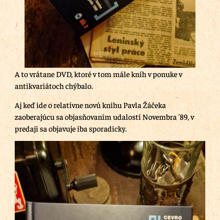
A to vrátane DVD, ktoré v tom mále kníh v ponuke v
antikvariátoch chýbalo.
Aj keď ide o relatívne novú knihu Pavla Žáčeka
zaoberajúcu sa objasňovaním udalostí Novembra ´89, v
predaji sa objavuje iba sporadicky.