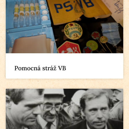
Pomocná stráž VB