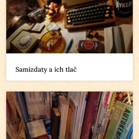
Samizdaty a ich tlač