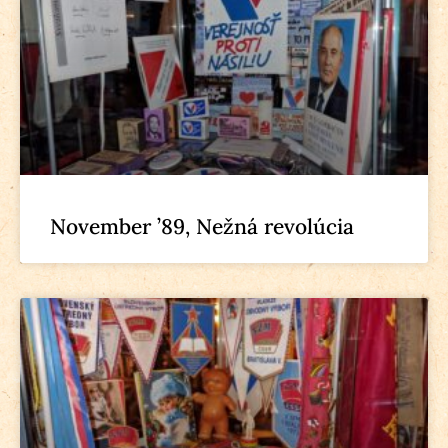
November ’89, Nežná revolúcia