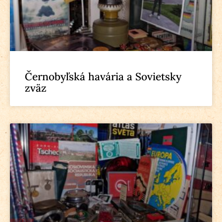
Černobyľská havária a Sovietsky
zväz