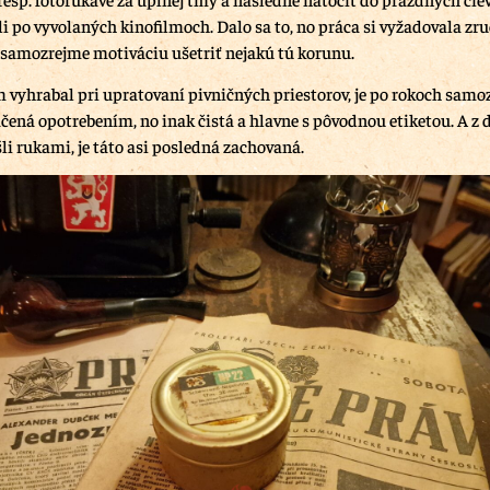
i po vyvolaných kinofilmoch. Dalo sa to, no práca si vyžadovala zru
a samozrejme motiváciu ušetriť nejakú tú korunu.
 vyhrabal pri upratovaní pivničných priestorov, je po rokoch samo
čená opotrebením, no inak čistá a hlavne s pôvodnou etiketou. A z d
li rukami, je táto asi posledná zachovaná.