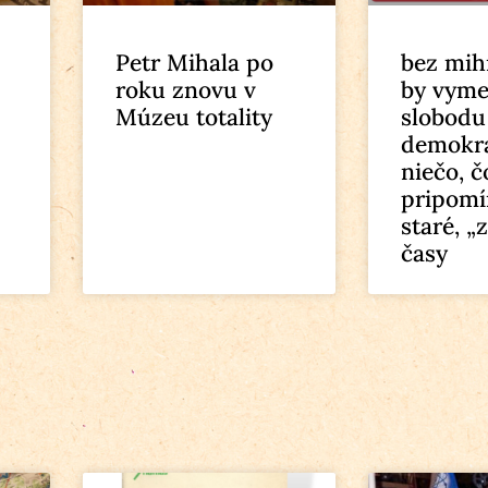
Petr Mihala po
bez mih
roku znovu v
by vyme
Múzeu totality
slobodu
demokra
niečo, č
pripomí
staré, „
časy