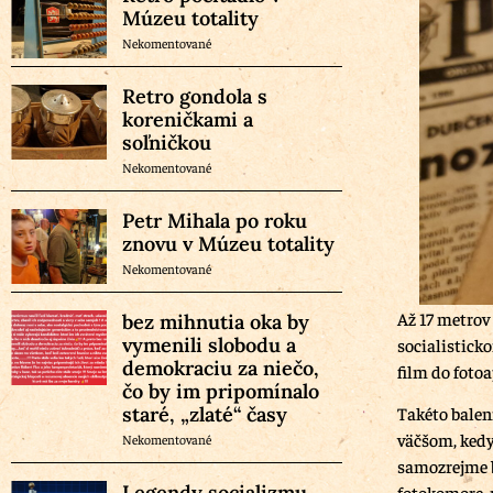
Múzeu totality
Nekomentované
Retro gondola s
koreničkami a
soľničkou
Nekomentované
Petr Mihala po roku
znovu v Múzeu totality
Nekomentované
Až 17 metrov
bez mihnutia oka by
vymenili slobodu a
socialistick
demokraciu za niečo,
film do fotoa
čo by im pripomínalo
staré, „zlaté“ časy
Takéto baleni
väčšom, kedy
Nekomentované
samozrejme b
Legendy socializmu
fotokomore, 