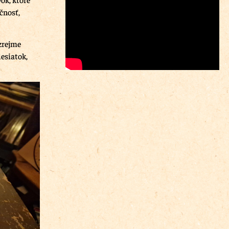
čnosť,
zrejme
esiatok,