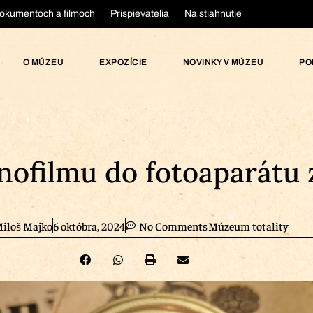
okumentoch a filmoch
Prispievatelia
Na stiahnutie
O MÚZEU
EXPOZÍCIE
NOVINKY V MÚZEU
PO
ofilmu do fotoaparátu z
iloš Majko
6 októbra, 2024
No Comments
Múzeum totality