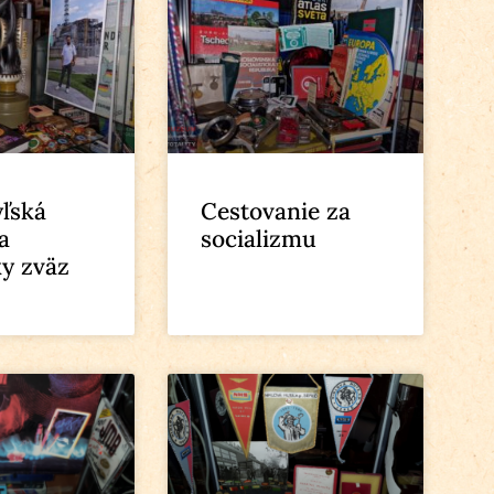
ľská
Cestovanie za
a
socializmu
ky zväz