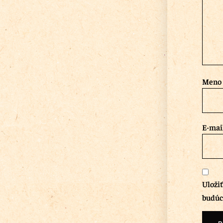
Meno
E-mai
Uloži
budúc