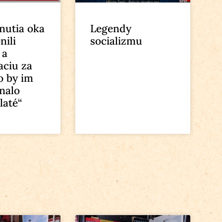
nutia oka
Legendy
nili
socializmu
 a
ciu za
o by im
nalo
zlaté“