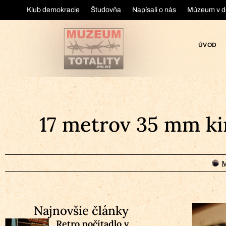
Klub demokracie
Študovňa
Napísali o nás
Múzeum v d
ÚVOD
17 metrov 35 mm kin
M
Najnovšie články
Retro počítadlo v