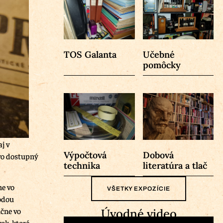
TOS Galanta
Učebné
pomôcky
j v
Výpočtová
Dobová
ovo dostupný
technika
literatúra a tlač
ne vo
VŠETKY EXPOZÍCIE
odou
učne vo
Úvodné video
ok, ktoré