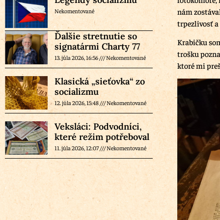
nám zostával
Nekomentované
trpezlivosť 
Ďalšie stretnutie so
Krabičku som
signatármi Charty 77
trošku pozna
13. júla 2026, 16:56
Nekomentované
ktoré mi preš
Klasická „sieťovka“ zo
socializmu
12. júla 2026, 15:48
Nekomentované
Veksláci: Podvodníci,
které režim potřeboval
11. júla 2026, 12:07
Nekomentované