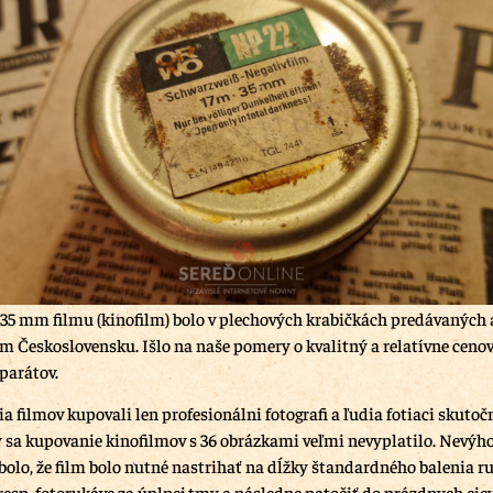
 35 mm filmu (kinofilm) bolo v plechových krabičkách predávaných a
om Československu. Išlo na naše pomery o kvalitný a relatívne cen
parátov.
a filmov kupovali len profesionálni fotografi a ľudia fotiaci skutoč
 sa kupovanie kinofilmov s 36 obrázkami veľmi nevyplatilo. Nevýh
olo, že film bolo nutné nastrihať na dĺžky štandardného balenia r
resp. fotorukáve za úplnej tmy a následne natočiť do prázdnych ciev