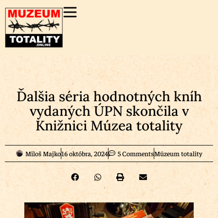
Ďalšia séria hodnotných kníh
vydaných ÚPN skončila v
Knižnici Múzea totality
Miloš Majko
16 októbra, 2024
5 Comments
Múzeum totality