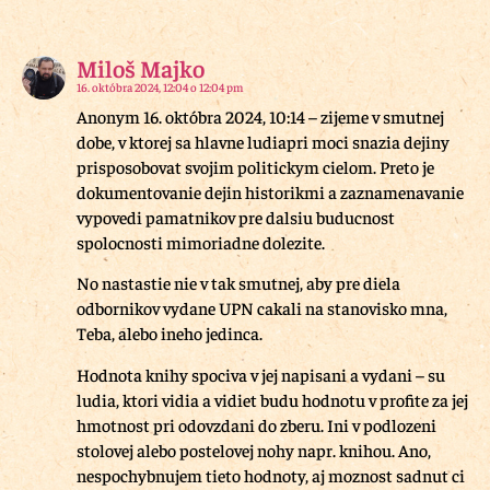
Miloš Majko
16. októbra 2024, 12:04 o 12:04 pm
Anonym 16. októbra 2024, 10:14 – zijeme v smutnej
dobe, v ktorej sa hlavne ludiapri moci snazia dejiny
prisposobovat svojim politickym cielom. Preto je
dokumentovanie dejin historikmi a zaznamenavanie
vypovedi pamatnikov pre dalsiu buducnost
spolocnosti mimoriadne dolezite.
No nastastie nie v tak smutnej, aby pre diela
odbornikov vydane UPN cakali na stanovisko mna,
Teba, alebo ineho jedinca.
Hodnota knihy spociva v jej napisani a vydani – su
ludia, ktori vidia a vidiet budu hodnotu v profite za jej
hmotnost pri odovzdani do zberu. Ini v podlozeni
stolovej alebo postelovej nohy napr. knihou. Ano,
nespochybnujem tieto hodnoty, aj moznost sadnut ci