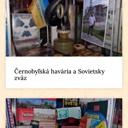
Černobyľská havária a Sovietsky
zväz