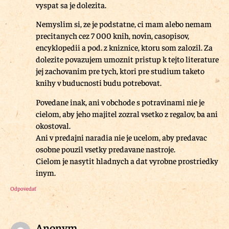
vyspat sa je dolezita.
Nemyslim si, ze je podstatne, ci mam alebo nemam
precitanych cez 7 000 knih, novin, casopisov,
encyklopedii a pod. z kniznice, ktoru som zalozil. Za
dolezite povazujem umoznit pristup k tejto literature
jej zachovanim pre tych, ktori pre studium taketo
knihy v buducnosti budu potrebovat.
Povedane inak, ani v obchode s potravinami nie je
cielom, aby jeho majitel zozral vsetko z regalov, ba ani
okostoval.
Ani v predajni naradia nie je ucelom, aby predavac
osobne pouzil vsetky predavane nastroje.
Cielom je nasytit hladnych a dat vyrobne prostriedky
inym.
Odpovedať
Anonym