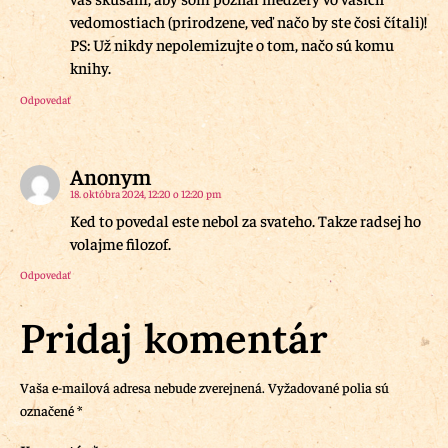
vedomostiach (prirodzene, veď načo by ste čosi čítali)!
PS: Už nikdy nepolemizujte o tom, načo sú komu
knihy.
Odpovedať
Anonym
18. októbra 2024, 12:20 o 12:20 pm
Ked to povedal este nebol za svateho. Takze radsej ho
volajme filozof.
Odpovedať
Pridaj komentár
Vaša e-mailová adresa nebude zverejnená.
Vyžadované polia sú
označené
*