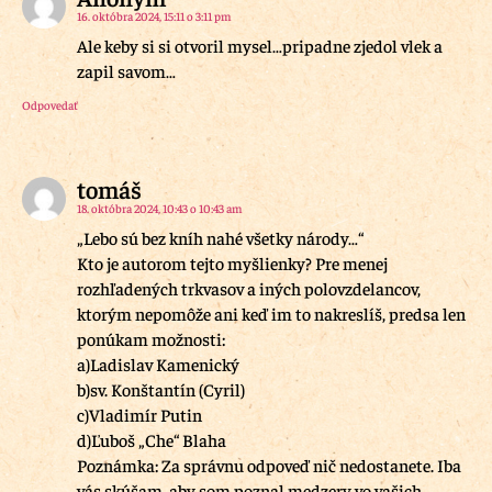
16. októbra 2024, 15:11 o 3:11 pm
Ale keby si si otvoril mysel…pripadne zjedol vlek a
zapil savom…
Odpovedať
tomáš
18. októbra 2024, 10:43 o 10:43 am
„Lebo sú bez kníh nahé všetky národy…“
Kto je autorom tejto myšlienky? Pre menej
rozhľadených trkvasov a iných polovzdelancov,
ktorým nepomôže ani keď im to nakreslíš, predsa len
ponúkam možnosti:
a)Ladislav Kamenický
b)sv. Konštantín (Cyril)
c)Vladimír Putin
d)Ľuboš „Che“ Blaha
Poznámka: Za správnu odpoveď nič nedostanete. Iba
vás skúšam, aby som poznal medzery vo vašich