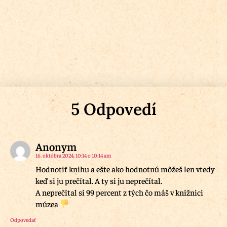
5 Odpovedí
Anonym
16. októbra 2024, 10:14 o 10:14 am
Hodnotiť knihu a ešte ako hodnotnú môžeš len vtedy
keď si ju prečítal. A ty si ju neprečítal.
A neprečítal si 99 percent z tých čo máš v knižnici
múzea
Odpovedať