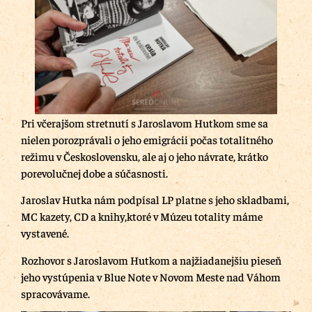
Pri včerajšom stretnutí s Jaroslavom Hutkom sme sa
nielen porozprávali o jeho emigrácii počas totalitného
režimu v Československu, ale aj o jeho návrate, krátko
porevolučnej dobe a súčasnosti.
Jaroslav Hutka nám podpísal LP platne s jeho skladbami,
MC kazety, CD a knihy,ktoré v Múzeu totality máme
vystavené.
Rozhovor s Jaroslavom Hutkom a najžiadanejšiu pieseň
jeho vystúpenia v Blue Note v Novom Meste nad Váhom
spracovávame.