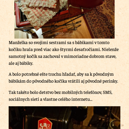
Manželka so svojimi sestrami sa s bábikami v tomto
kočíku hrala pred viac ako štyrmi desaťročiami. Nielenže
samotný kočík sa zachoval v mimoriadne dobrom stave,
ale aj bábiky.
A bolo potrebné ešte trochu hľadať, aby sa k pôvodným
bábikám do pôvodného kočíka vrátili aj pôvodné perinky.
Tak takéto bolo detstvo bez mobilných telefónov, SMS,
sociálnych sietí a vlastne celého internetu…