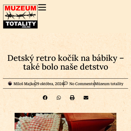
Detský retro kočík na bábiky –
také bolo naše detstvo
Miloš Majko
29 októbra, 2024
No Comments
Múzeum totality