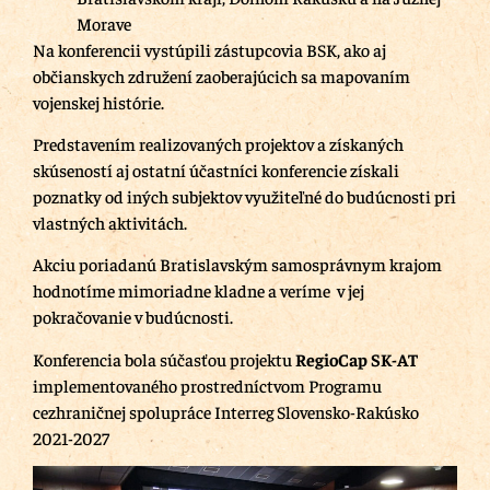
Morave
Na konferencii vystúpili zástupcovia BSK, ako aj
občianskych združení zaoberajúcich sa mapovaním
vojenskej histórie.
Predstavením realizovaných projektov a získaných
skúseností aj ostatní účastníci konferencie získali
poznatky od iných subjektov využiteľné do budúcnosti pri
vlastných aktivitách.
Akciu poriadanú Bratislavským samosprávnym krajom
hodnotíme mimoriadne kladne a veríme v jej
pokračovanie v budúcnosti.
Konferencia bola súčasťou projektu
RegioCap SK-AT
implementovaného prostredníctvom Programu
cezhraničnej spolupráce Interreg Slovensko-Rakúsko
2021-2027