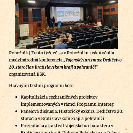
Rohožník | Tento týždeň sa v Rohožníku uskutočnila
medzinárodná konferencia
„Vojenský turizmus: Dedičstvo
20. storočia v Bratislavskom kraji a pohraničí“
organizovaná BSK.
Hlavnými bodmi programu boli:
Kapitalizácia cezhraničných projektov
implementovaných v rámci Programu Interreg
Panelová diskusia: Historický exkurz: Dedičstvo 20.
storočia v Bratislavskom kraji a pohraničí
Prezentácia atraktivít vojenského charakteru v
Bratislavskom kraji, Dolnom Rakúsku a na Južnej