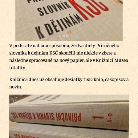
V podstate náhoda spôsobila, že dva diely Príručného
slovníka k dejinám KSČ skončili nie niekde v zbere a
následne spracované na nový papier, ale v Knižnici Múzea
totality.
Knižnica dnes už obsahuje desiatky tisíc kníh, časopisov a
novín.