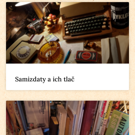
Samizdaty a ich tlač