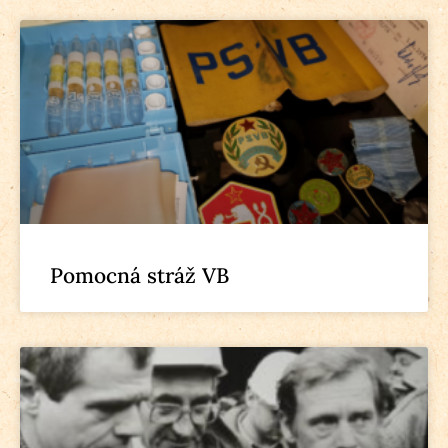
Pomocná stráž VB