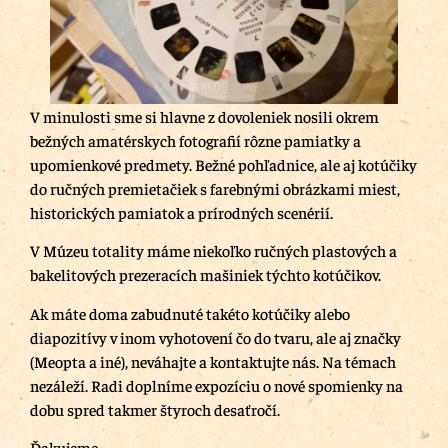
V minulosti sme si hlavne z dovoleniek nosili okrem
bežných amatérskych fotografií rôzne pamiatky a
upomienkové predmety. Bežné pohľadnice, ale aj kotúčiky
do ručných premietačiek s farebnými obrázkami miest,
historických pamiatok a prírodných scenérií.
V Múzeu totality máme niekoľko ručných plastových a
bakelitových prezeracích mašiniek týchto kotúčikov.
Ak máte doma zabudnuté takéto kotúčiky alebo
diapozitívy v inom vyhotovení čo do tvaru, ale aj značky
(Meopta a iné), neváhajte a kontaktujte nás. Na témach
nezáleží. Radi doplníme expozíciu o nové spomienky na
dobu spred takmer štyroch desaťročí.
Ďakujeme.