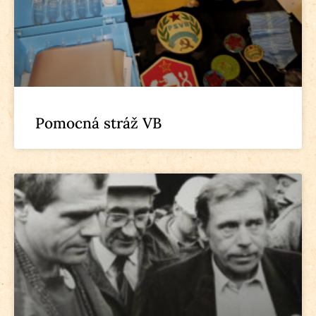
Pomocná stráž VB