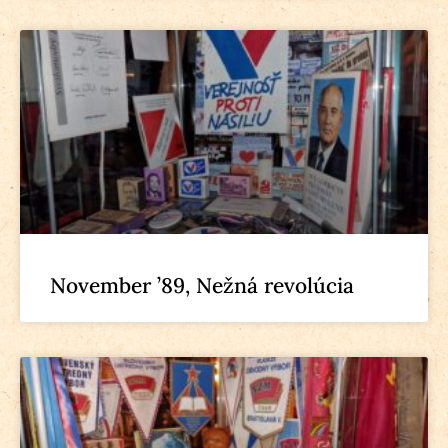
November ’89, Nežná revolúcia