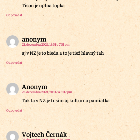
Tisou je uplna topka
Odpovedať
anonym
22. decembra 2024, 19:51 o 7:51 pm
aj v NZ je to bieda a to je tiež hlavný ťah
Odpovedať
Anonym
22. decembra 2024, 20:07 o 8:07 pm
Tak ta v NZ je tusim aj kulturna pamiatka
Odpovedať
Vojtech Černák
22. decembra 2024, 20:51 o 8:51 pm