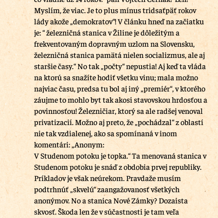
Myslím, že viac. Je to plus mínus tridsaťpäť rokov
lády akože „demokratov“! V článku hneď na začiatku
je: “ železničná stanica v Žiline je dôležitým a
frekventovaným dopravným uzlom na Slovensku,
železničná stanica pamätá nielen socializmus, ale aj
staršie časy.“ No tak „počty“ nepustia! Aj keď ta vláda
na ktorú sa snažíte hodiť všetku vinu; mala možno
najviac času, predsa tu bol aj iný „premiér“, v ktorého
záujme to mohlo byt tak akosi stavovskou hrdosťou a
povinnosťou! Železničiar, ktorý sa ale radšej venoval
privatizacií. Možno aj preto, že „pochádzal“ z oblastí
nie tak vzdialenej, ako sa spomínaná v inom
komentári: „Anonym:
V Studenom potoku je topka.“ Ta menovaná stanica v
Studenom potoku je snáď z obdobia prvej republiky.
Príkladov je však neúrekom. Pravdaže musím
podtrhnúť „skvelú“ zaangažovanosť všetkých
anonýmov. No a stanica Nové Zámky? Dozaista
skvosť. Škoda len že v súčastnosti je tam veľa