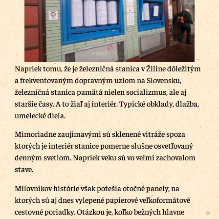
Napriek tomu, že je železničná stanica v Žiline dôležitým
a frekventovaným dopravným uzlom na Slovensku,
železničná stanica pamätá nielen socializmus, ale aj
staršie časy. A to žiaľ aj interiér. Typické obklady, dlažba,
umelecké diela.
Mimoriadne zaujímavými sú sklenené vitráže spoza
ktorých je interiér stanice pomerne slušne osvetľovaný
denným svetlom. Napriek veku sú vo veľmi zachovalom
stave.
Milovníkov histórie však potešia otočné panely, na
ktorých sú aj dnes vylepené papierové veľkoformátové
cestovné poriadky. Otázkou je, koľko bežných hlavne