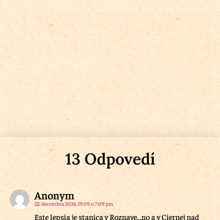
13 Odpovedí
Anonym
22. decembra 2024, 19:09 o 7:09 pm
Este lepsia je stanica v Roznave…no a v Ciernej nad