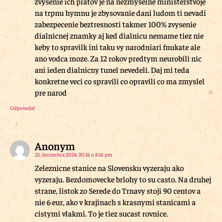
zvysenie ich platov je na nezmyselne ministerstvoje
na trpnu hymnu je zbysovanie dani ludom ti nevadi
zabezpecenie beztresnosti takmer 100% zvysenie
dialnicnej znamky aj ked dialnicu nemame tiez nie
keby to spravilk ini taku vy narodniari fnukate ale
ano vodca moze. Za 12 rokov predtym neurobili nic
ani ieden dialnicny tunel nevedeli. Daj mi teda
konkretne veci co spravili co opravili co ma zmyslel
pre narod
Odpovedať
Anonym
23. decembra 2024, 20:16 o 8:16 pm
Zeleznicne stanice na Slovensku vyzeraju ako
vyzeraju. Bezdomovecke brlohy to su casto. Na druhej
strane, listok zo Serede do Trnavy stoji 90 centov a
nie 6 eur, ako v krajinach s krasnymi stanicami a
cistymi vlakmi. To je tiez sucast rovnice.