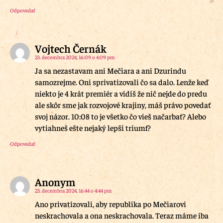
Odpovedať
Vojtech Černák
23. decembra 2024, 16:09 o 4:09 pm
Ja sa nezastavam ani Mečiara a ani Dzurindu
samozrejme. Oni sprivatizovali čo sa dalo. Lenže keď
niekto je 4 krát premiér a vidíš že nič nejde do predu
ale skôr sme jak rozvojové krajiny, máš právo povedať
svoj názor. 10:08 to je všetko čo vieš načarbať? Alebo
vytiahneš ešte nejaký lepší triumf?
Odpovedať
Anonym
23. decembra 2024, 16:44 o 4:44 pm
Ano privatizovali, aby republika po Mečiarovi
neskrachovala a ona neskrachovala. Teraz máme iba