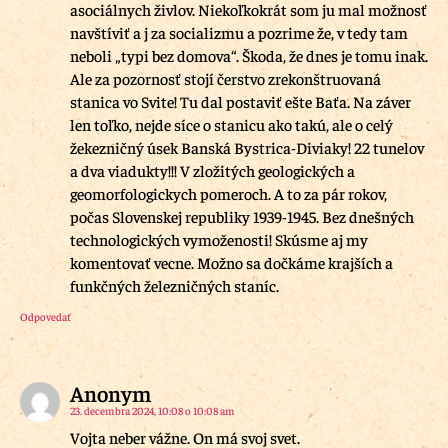
asociálnych živlov. Niekoľkokrát som ju mal možnosť
navštíviť a j za socializmu a pozrime že, v tedy tam
neboli „typi bez domova“. Škoda, že dnes je tomu inak.
Ale za pozornosť stojí čerstvo zrekonštruovaná
stanica vo Svite! Tu dal postaviť ešte Baťa. Na záver
len toľko, nejde síce o stanicu ako takú, ale o celý
žekezničný úsek Banská Bystrica-Diviaky! 22 tunelov
a dva viadukty!!! V zložitých geologických a
geomorfologickych pomeroch. A to za pár rokov,
počas Slovenskej republiky 1939-1945. Bez dnešných
technologických vymoženosti! Skúsme aj my
komentovať vecne. Možno sa dočkáme krajších a
funkčných železničných staníc.
Odpovedať
Anonym
23. decembra 2024, 10:08 o 10:08 am
Vojta neber vážne. On má svoj svet.