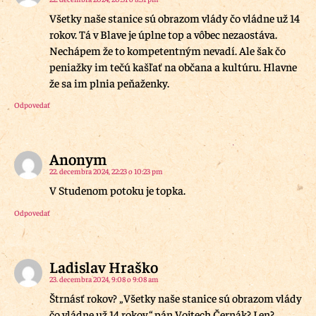
Všetky naše stanice sú obrazom vlády čo vládne už 14
rokov. Tá v Blave je úplne top a vôbec nezaostáva.
Nechápem že to kompetentným nevadí. Ale šak čo
peniažky im tečú kašľať na občana a kultúru. Hlavne
že sa im plnia peňaženky.
Odpovedať
Anonym
22. decembra 2024, 22:23 o 10:23 pm
V Studenom potoku je topka.
Odpovedať
Ladislav Hraško
23. decembra 2024, 9:08 o 9:08 am
Štrnásť rokov? „Všetky naše stanice sú obrazom vlády
čo vládne už 14 rokov.“ pán Vojtech Černák? Len?