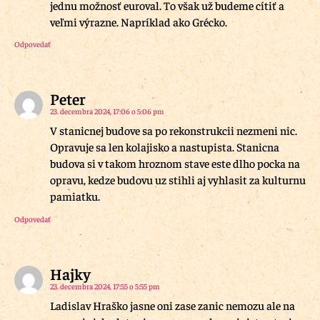
jednu možnosť euroval. To však už budeme cítiť a
veľmi výrazne. Napríklad ako Grécko.
Odpovedať
Peter
23. decembra 2024, 17:06 o 5:06 pm
V stanicnej budove sa po rekonstrukcii nezmeni nic.
Opravuje sa len kolajisko a nastupista. Stanicna
budova si v takom hroznom stave este dlho pocka na
opravu, kedze budovu uz stihli aj vyhlasit za kulturnu
pamiatku.
Odpovedať
Hajky
23. decembra 2024, 17:55 o 5:55 pm
Ladislav Hraško jasne oni zase zanic nemozu ale na