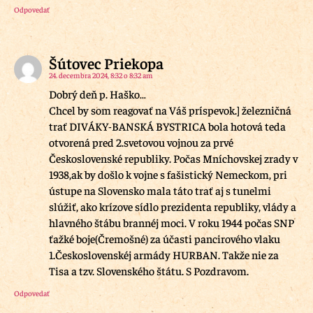
Odpovedať
Šútovec Priekopa
24. decembra 2024, 8:32 o 8:32 am
Dobrý deň p. Haško…
Chcel by som reagovať na Váš príspevok.] železničná
trať DIVÁKY-BANSKÁ BYSTRICA bola hotová teda
otvorená pred 2.svetovou vojnou za prvé
Československé republiky. Počas Mníchovskej zrady v
1938,ak by došlo k vojne s fašistický Nemeckom, pri
ústupe na Slovensko mala táto trať aj s tunelmi
slúžiť, ako krízove sídlo prezidenta republiky, vlády a
hlavného štábu brannéj moci. V roku 1944 počas SNP
ťažké boje(Čremošné) za účasti pancirového vlaku
1.Československéj armády HURBAN. Takže nie za
Tisa a tzv. Slovenského štátu. S Pozdravom.
Odpovedať