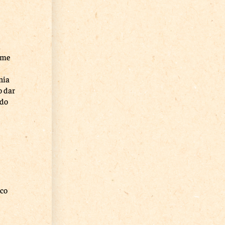
d
íme
nia
o dar
 do
eco