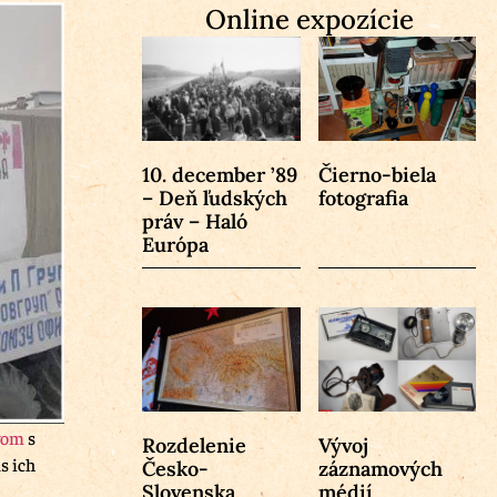
Online expozície
10. december ’89
Čierno-biela
– Deň ľudských
fotografia
práv – Haló
Európa
vom
s
Rozdelenie
Vývoj
s ich
Česko-
záznamových
Slovenska
médií