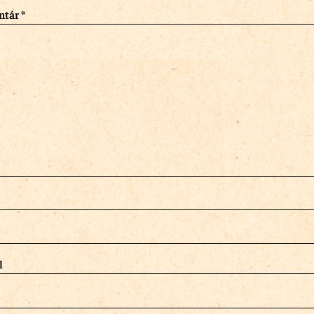
ntár
*
l