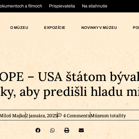
okumentoch a filmoch
Prispievatelia
Na stiahnutie
O MÚZEU
EXPOZÍCIE
NOVINKY V MÚZEU
PO
PE – USA štátom býval
eky, aby predišli hladu m
Miloš Majko
2 januára, 2025
4 Comments
Múzeum totality