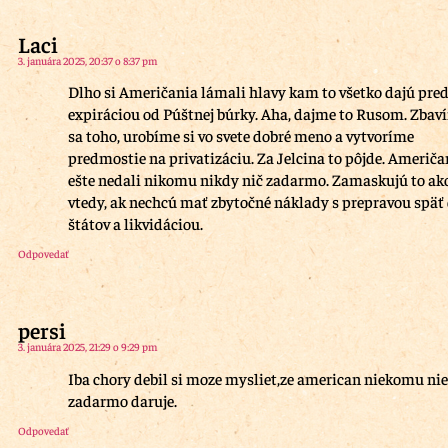
Laci
3. januára 2025, 20:37 o 8:37 pm
Dlho si Američania lámali hlavy kam to všetko dajú pre
expiráciou od Púštnej búrky. Aha, dajme to Rusom. Zbav
sa toho, urobíme si vo svete dobré meno a vytvoríme
predmostie na privatizáciu. Za Jelcina to pôjde. Američa
ešte nedali nikomu nikdy nič zadarmo. Zamaskujú to ak
vtedy, ak nechcú mať zbytočné náklady s prepravou späť
štátov a likvidáciou.
Odpovedať
persi
3. januára 2025, 21:29 o 9:29 pm
Iba chory debil si moze mysliet,ze american niekomu ni
zadarmo daruje.
Odpovedať