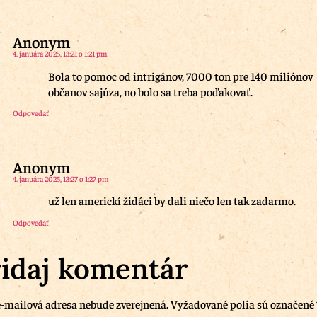
Anonym
4. januára 2025, 13:21 o 1:21 pm
Bola to pomoc od intrigánov, 7000 ton pre 140 miliónov
občanov sajúza, no bolo sa treba poďakovať.
Odpovedať
Anonym
4. januára 2025, 13:27 o 1:27 pm
už len americkí židáci by dali niečo len tak zadarmo.
Odpovedať
idaj komentár
-mailová adresa nebude zverejnená.
Vyžadované polia sú označené