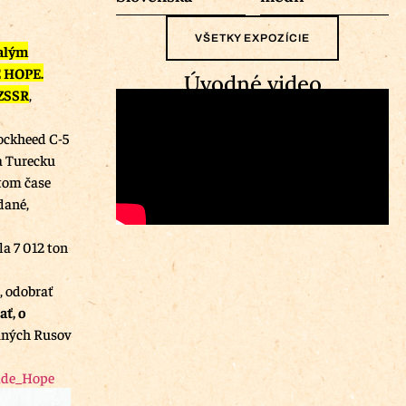
VŠETKY EXPOZÍCIE
alým
E HOPE.
Úvodné video
 ZSSR
,
Lockheed C-5
 a Turecku
 tom čase
dané,
a 7 012 ton
, odobrať
ť, o
aných Rusov
vide_Hope