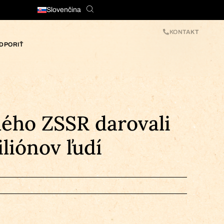
Slovenčina
KONTAKT
DPORIŤ
ého ZSSR darovali
iliónov ľudí