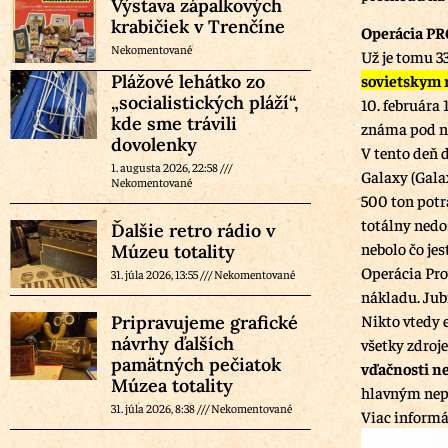
Výstava zápalkových
krabičiek v Trenčíne
Operácia P
Nekomentované
Už je tomu 33
Plážové lehátko zo
sovietskym 
„socialistických pláží“,
10. februára 
kde sme trávili
známa pod n
dovolenky
V tento deň 
1. augusta 2026, 22:58
Galaxy (Gala
Nekomentované
500 ton potra
totálny nedo
Ďalšie retro rádio v
nebolo čo jes
Múzeu totality
Operácia Pro
31. júla 2026, 13:55
Nekomentované
nákladu. Jubi
Nikto vtedy 
Pripravujeme grafické
návrhy ďalších
všetky zdroj
pamätných pečiatok
vďačnosti ne
Múzea totality
hlavným nep
31. júla 2026, 8:38
Nekomentované
Viac informác