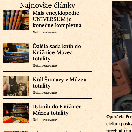
Najnovšie články
Malá encyklopedie
UNIVERSUM je
konečne kompletná
Nekomentované
Ďalšia sada kníh do
Knižnice Múzea
totality
Nekomentované
Král Šumavy v Múzeu
totality
Nekomentované
16 kníh do Knižnice
Múzea totality
Operácia Po
Nekomentované
cieľom posky
prechodu na