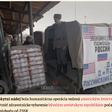
skytni nádej
bola humanitárna operácia vedená
americkým letect
tnúť zdravotnícke vybavenie
bývalým sovietskym republikám
poča
 slobodu od ZSSR