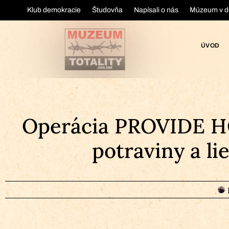
Klub demokracie
Študovňa
Napísali o nás
Múzeum v d
ÚVOD
Operácia PROVIDE HO
potraviny a li