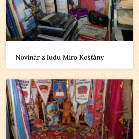
Novinár z ľudu Miro Košťány