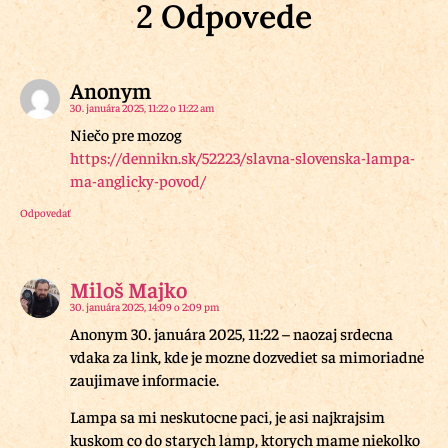
2 Odpovede
Anonym
30. januára 2025, 11:22 o 11:22 am
Niečo pre mozog
https://dennikn.sk/52223/slavna-slovenska-lampa-
ma-anglicky-povod/
Odpovedať
Miloš Majko
30. januára 2025, 14:09 o 2:09 pm
Anonym 30. januára 2025, 11:22 – naozaj srdecna
vdaka za link, kde je mozne dozvediet sa mimoriadne
zaujimave informacie.
Lampa sa mi neskutocne paci, je asi najkrajsim
kuskom co do starych lamp, ktorych mame niekolko