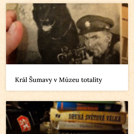
Král Šumavy v Múzeu totality