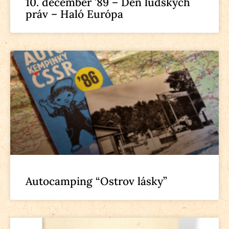
10. december ’89 – Deň ľudských
práv – Haló Európa
Autocamping “Ostrov lásky”