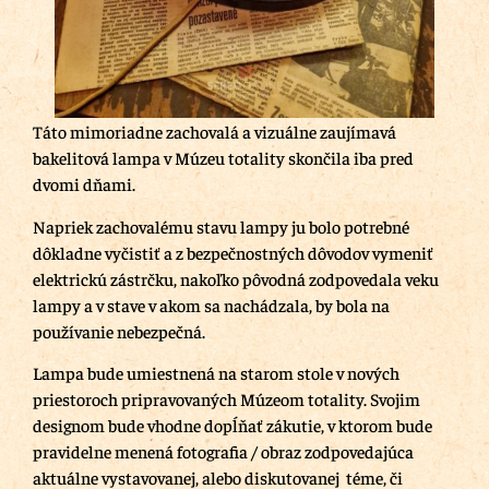
Táto mimoriadne zachovalá a vizuálne zaujímavá
bakelitová lampa v Múzeu totality skončila iba pred
dvomi dňami.
Napriek zachovalému stavu lampy ju bolo potrebné
dôkladne vyčistiť a z bezpečnostných dôvodov vymeniť
elektrickú zástrčku, nakoľko pôvodná zodpovedala veku
lampy a v stave v akom sa nachádzala, by bola na
používanie nebezpečná.
Lampa bude umiestnená na starom stole v nových
priestoroch pripravovaných Múzeom totality. Svojim
designom bude vhodne dopĺňať zákutie, v ktorom bude
pravidelne menená fotografia / obraz zodpovedajúca
aktuálne vystavovanej, alebo diskutovanej téme, či