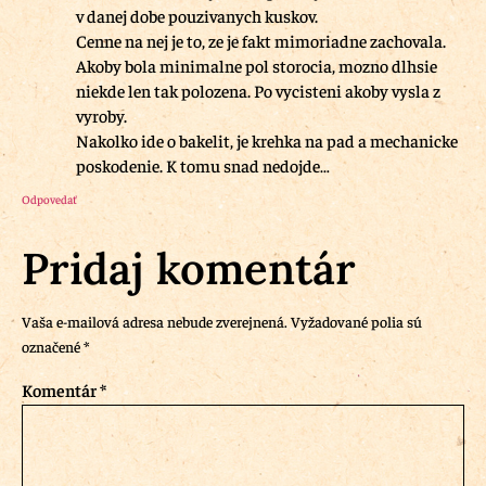
v danej dobe pouzivanych kuskov.
Cenne na nej je to, ze je fakt mimoriadne zachovala.
Akoby bola minimalne pol storocia, mozno dlhsie
niekde len tak polozena. Po vycisteni akoby vysla z
vyroby.
Nakolko ide o bakelit, je krehka na pad a mechanicke
poskodenie. K tomu snad nedojde…
Odpovedať
Pridaj komentár
Vaša e-mailová adresa nebude zverejnená.
Vyžadované polia sú
označené
*
Komentár
*