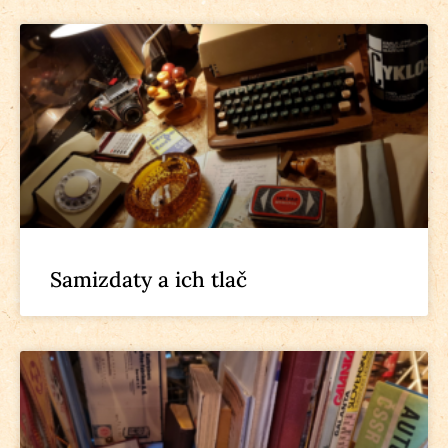
Samizdaty a ich tlač