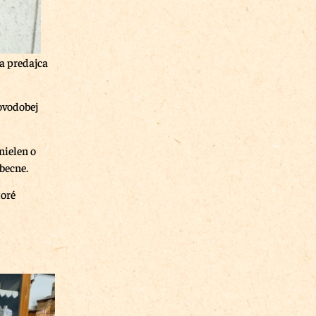
a predajca
ovodobej
nielen o
becne.
toré