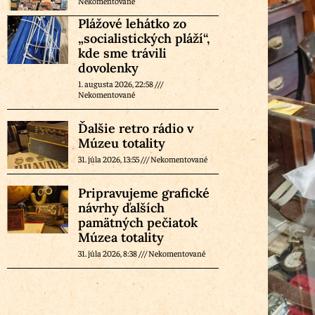
Nekomentované
Plážové lehátko zo
„socialistických pláží“,
kde sme trávili
dovolenky
1. augusta 2026, 22:58
Nekomentované
Ďalšie retro rádio v
Múzeu totality
31. júla 2026, 13:55
Nekomentované
Pripravujeme grafické
návrhy ďalších
pamätných pečiatok
Múzea totality
31. júla 2026, 8:38
Nekomentované