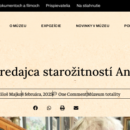
okumentoch a filmoch
Prispievatelia
Na stiahnutie
O MÚZEU
EXPOZÍCIE
NOVINKY V MÚZEU
PO
edajca starožitností A
iloš Majko
8 februára, 2025
One Comment
Múzeum totality