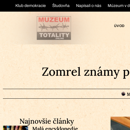
Klub demokracie
Študovňa
Napísali o nás
Múzeum v d
ÚVOD
Zomrel známy pr
M
Najnovšie články
Malá encyklopedie