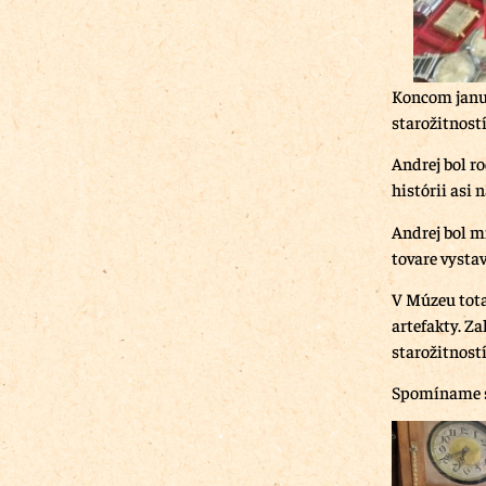
Koncom januá
starožitnost
Andrej bol r
histórii asi
Andrej bol m
tovare vystav
V Múzeu total
artefakty. Za
starožitnost
Spomíname s