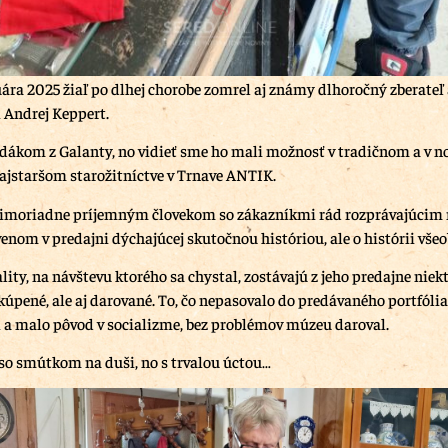
ra 2025 žiaľ po dlhej chorobe zomrel aj známy dlhoročný zberateľ 
í Andrej Keppert.
odákom z Galanty, no vidieť sme ho mali možnosť v tradičnom a v n
 najstaršom starožitníctve v Trnave ANTIK.
imoriadne príjemným človekom so zákazníkmi rád rozprávajúcim 
enom v predajni dýchajúcej skutočnou históriou, ale o histórii všeo
ity, na návštevu ktorého sa chystal, zostávajú z jeho predajne niek
kúpené, ale aj darované. To, čo nepasovalo do predávaného portfólia
í a malo pôvod v socializme, bez problémov múzeu daroval.
o smútkom na duši, no s trvalou úctou…