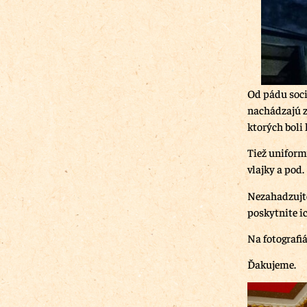
Od pádu soci
nachádzajú z
ktorých boli
Tiež uniform
vlajky a pod.
Nezahadzujte
poskytnite i
Na fotografi
Ďakujeme.