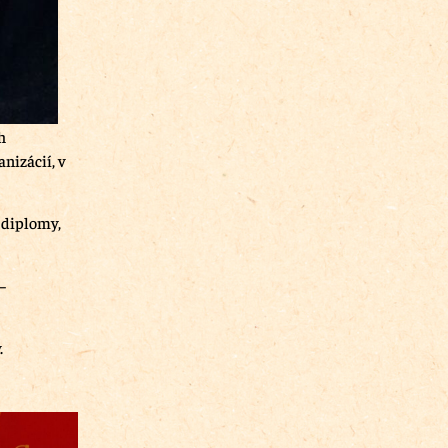
h
nizácií, v
 diplomy,
–
.