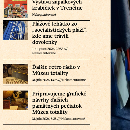
Výstava zápalkových
krabičiek v Trenčíne
Nekomentované
Plážové lehátko zo
„socialistických pláží“,
kde sme trávili
dovolenky
1. augusta 2026, 22:58
Nekomentované
Ďalšie retro rádio v
Múzeu totality
31. júla 2026, 13:55
Nekomentované
Pripravujeme grafické
návrhy ďalších
pamätných pečiatok
Múzea totality
31. júla 2026, 8:38
Nekomentované