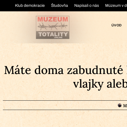
Klub demokracie
Študovňa
Napísali o nás
Múzeum v d
ÚVOD
Máte doma zabudnuté l
vlajky al
M