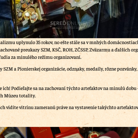
alizmu uplynulo 35 rokov, no ešte stále sa v mnhých domácnostiac
achované preukazy SZM, KSČ, ROH, ZČSSP, Zväzarmu a ďalších orga
 ľudia za minulého režimu organizovaní.
y SZM a Pionierskej organizácie, odznaky, medaily, rôzne pozvánky,
 ich! Podieľajte sa na zachovaní týchto artefaktov na minulú dobu 
ch Múzeu totality.
ách vidíte vitrínu zameranú práve na vystavenie takýchto artefaktov