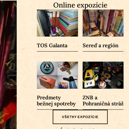
Online expozície
TOS Galanta
Sereď a región
Predmety
ZNB a
bežnej spotreby
Pohraničná stráž
VŠETKY EXPOZÍCIE