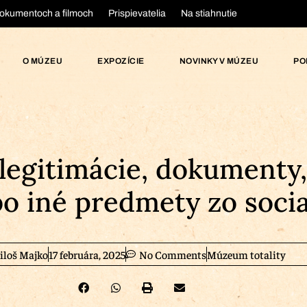
okumentoch a filmoch
Prispievatelia
Na stiahnutie
O MÚZEU
EXPOZÍCIE
NOVINKY V MÚZEU
PO
egitimácie, dokumenty,
ebo iné predmety zo soci
iloš Majko
17 februára, 2025
No Comments
Múzeum totality