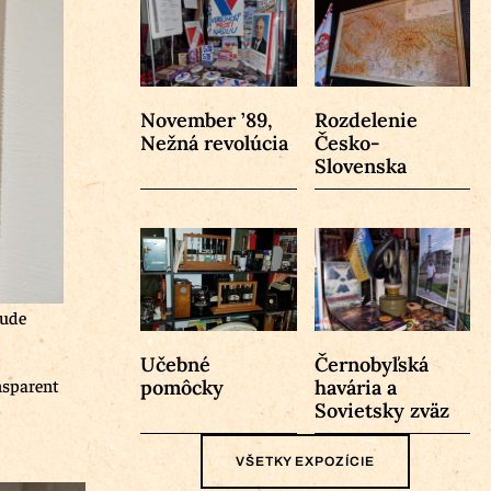
November ’89,
Rozdelenie
Nežná revolúcia
Česko-
Slovenska
Bude
Učebné
Černobyľská
ansparent
pomôcky
havária a
Sovietsky zväz
VŠETKY EXPOZÍCIE