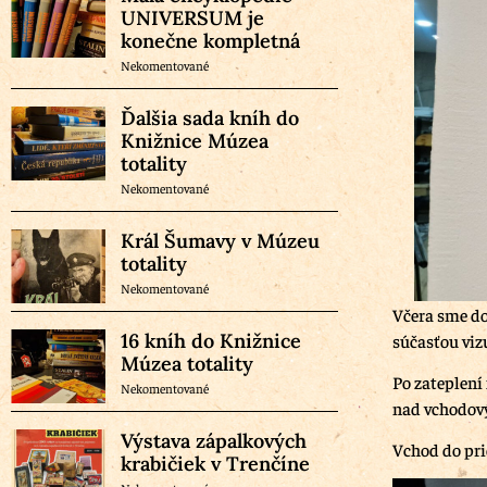
UNIVERSUM je
konečne kompletná
Nekomentované
Ďalšia sada kníh do
Knižnice Múzea
totality
Nekomentované
Král Šumavy v Múzeu
totality
Nekomentované
Včera sme do
16 kníh do Knižnice
súčasťou viz
Múzea totality
Po zateplení
Nekomentované
nad vchodový
Výstava zápalkových
Vchod do pri
krabičiek v Trenčíne