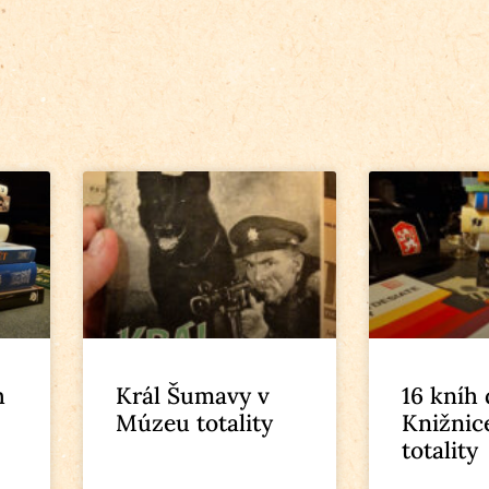
h
Král Šumavy v
16 kníh
Múzeu totality
Knižnic
totality