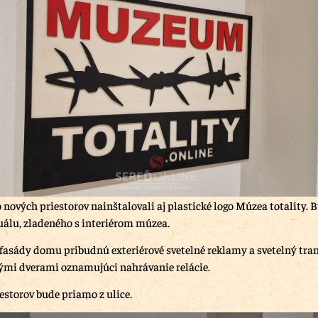
 nových priestorov nainštalovali aj plastické logo Múzea totality. 
uálu, zladeného s interiérom múzea.
 fasády domu pribudnú exteriérové svetelné reklamy a svetelný tr
mi dverami oznamujúci nahrávanie relácie.
estorov bude priamo z ulice.