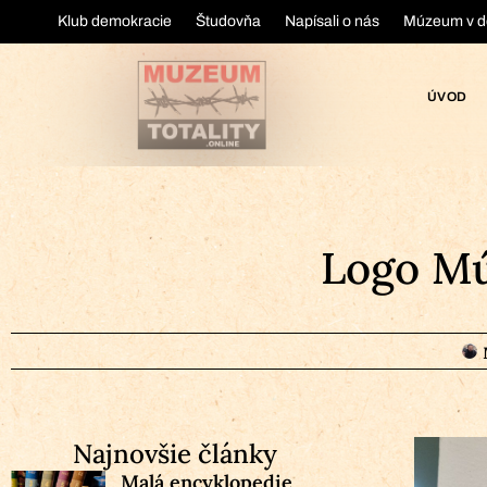
Klub demokracie
Študovňa
Napísali o nás
Múzeum v d
ÚVOD
Logo Mú
Najnovšie články
Malá encyklopedie