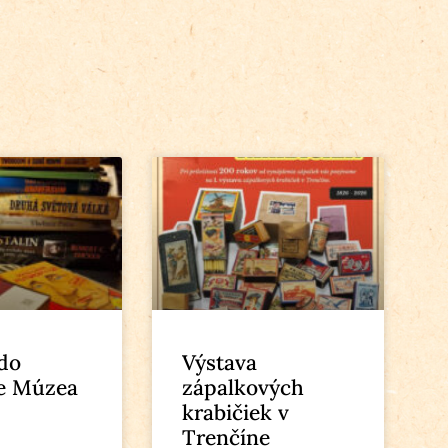
 do
Výstava
e Múzea
zápalkových
krabičiek v
Trenčíne