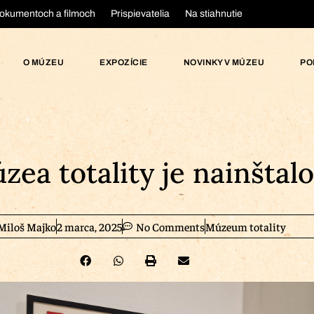
okumentoch a filmoch
Prispievatelia
Na stiahnutie
O MÚZEU
EXPOZÍCIE
NOVINKY V MÚZEU
PO
zea totality je nainštal
Miloš Majko
2 marca, 2025
No Comments
Múzeum totality