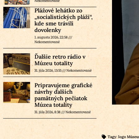
Nekomentované
Plážové lehátko zo
„socialistických pláží“,
kde sme trávili
dovolenky
1. augusta 2026, 22:58
Nekomentované
Ďalšie retro rádio v
Múzeu totality
31. júla 2026, 13:55
Nekomentované
Pripravujeme grafické
návrhy ďalších
pamätných pečiatok
Múzea totality
31. júla 2026, 8:38
Nekomentované
Tagy:
logo Múzeum