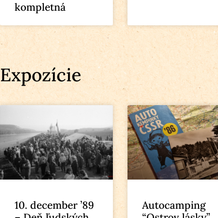
kompletná
Expozície
10. december ’89
Autocamping
– Deň ľudských
“Ostrov lásky”