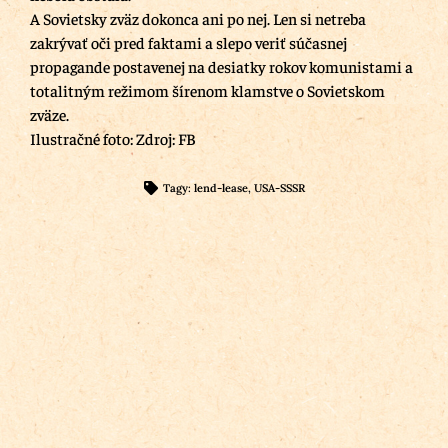
A Sovietsky zväz dokonca ani po nej. Len si netreba
zakrývať oči pred faktami a slepo veriť súčasnej
propagande postavenej na desiatky rokov komunistami a
totalitným režimom šírenom klamstve o Sovietskom
zväze.
Ilustračné foto: Zdroj: FB
Tagy:
lend-lease
,
USA-SSSR