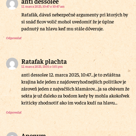
anti dessolee
12. marca 2025, 10:47 o 10:47 am
Raťafák, dávaš nebezpečné argumenty pri ktorých by
si snáď ficov volič mohol uvedomiť že je úplne
padnutý na hlavu keď mu stále dôveruje.
Odpovedať
Ratafak plachta
12. marca 2025, 13:01 o 1:01 pm
anti dessolee 12. marca 2025, 10:47…je to zvláštna
krajina kde jeden z najdoveryhodnejších politikov je
zároveň jeden z najvačších klamárov….ja sa obávam že
sekta je už ďaleko za bodom kedy by mohla akokoľvek
kriticky zhodnotiť ako im vodca kxdí na hlavu…
Odpovedať
Anonym