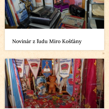
Novinár z ľudu Miro Košťány