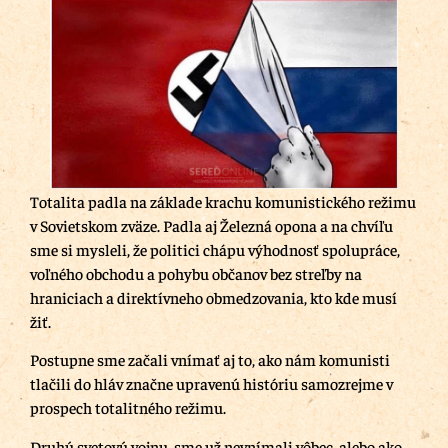
Totalita padla na základe krachu komunistického režimu
v Sovietskom zväze. Padla aj Železná opona a na chvíľu
sme si mysleli, že politici chápu výhodnosť spolupráce,
voľného obchodu a pohybu občanov bez streľby na
hraniciach a direktívneho obmedzovania, kto kde musí
žiť.
Postupne sme začali vnímať aj to, ako nám komunisti
tlačili do hláv značne upravenú históriu samozrejme v
prospech totalitného režimu.
Druhú svetovú vojnu sme už nevnímali vôbec, alebo ako