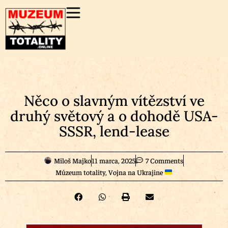
Něco o slavným vítězství ve
druhý světový a o dohodě USA-
SSSR, lend-lease
Miloš Majko
11 marca, 2025
7 Comments
Múzeum totality
,
Vojna na Ukrajine