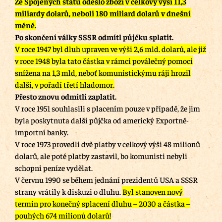
Ze Spojených států odešlo zboží v celkový výši 11,3
miliardy dolarů, neboli 180 miliard dolarů v dnešní
měně.
Po skončení války SSSR odmítl půjčku splatit.
V roce 1947 byl dluh upraven ve výši 2,6 mld. dolarů, ale již
v roce 1948 byla tato částka v rámci poválečný pomoci
snížena na 1,3 mld, neboť komunistickýmu ráji hrozil
další, v pořadí třetí hladomor.
Přesto znovu odmítli zaplatit.
V roce 1951 souhlasili s placením pouze v případě, že jim
byla poskytnuta další půjčka od americký Exportně-
importní banky.
V roce 1973 provedli dvě platby v celkový výši 48 milionů
dolarů, ale poté platby zastavil, bo komunisti nebyli
schopni peníze vydělat.
V červnu 1990 se během jednání prezidentů USA a SSSR
strany vrátily k diskuzi o dluhu.
Byl stanoven nový
termín pro konečný splacení dluhu – 2030 a částka –
pouhých 674 milionů dolarů!