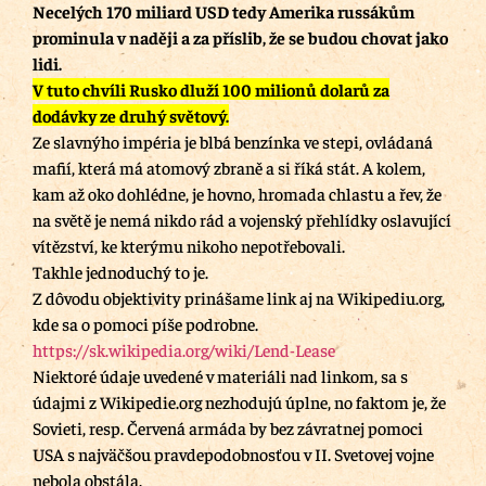
Necelých 170 miliard USD tedy Amerika russákům
prominula v naději a za příslib, že se budou chovat jako
lidi.
V tuto chvíli Rusko dluží 100 milionů dolarů za
dodávky ze druhý světový.
Ze slavnýho impéria je blbá benzínka ve stepi, ovládaná
mafií, která má atomový zbraně a si říká stát. A kolem,
kam až oko dohlédne, je hovno, hromada chlastu a řev, že
na světě je nemá nikdo rád a vojenský přehlídky oslavující
vítězství, ke kterýmu nikoho nepotřebovali.
Takhle jednoduchý to je.
Z dôvodu objektivity prinášame link aj na Wikipediu.org,
kde sa o pomoci píše podrobne.
https://sk.wikipedia.org/wiki/Lend-Lease
Niektoré údaje uvedené v materiáli nad linkom, sa s
údajmi z Wikipedie.org nezhodujú úplne, no faktom je, že
Sovieti, resp. Červená armáda by bez závratnej pomoci
USA s najväčšou pravdepodobnosťou v II. Svetovej vojne
nebola obstála.