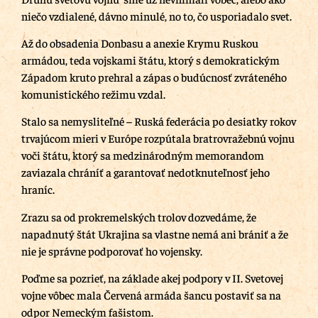
niečo vzdialené, dávno minulé, no to, čo usporiadalo svet.
Až do obsadenia Donbasu a anexie Krymu Ruskou
armádou, teda vojskami štátu, ktorý s demokratickým
Západom kruto prehral a zápas o budúcnosť zvráteného
komunistického režimu vzdal.
Stalo sa nemysliteľné – Ruská federácia po desiatky rokov
trvajúcom mieri v Európe rozpútala bratrovražebnú vojnu
voči štátu, ktorý sa medzinárodným memorandom
zaviazala chráníť a garantovať nedotknuteľnosť jeho
hraníc.
Zrazu sa od prokremelských trolov dozvedáme, že
napadnutý štát Ukrajina sa vlastne nemá ani brániť a že
nie je správne podporovať ho vojensky.
Poďme sa pozrieť, na základe akej podpory v II. Svetovej
vojne vôbec mala Červená armáda šancu postaviť sa na
odpor Nemeckým fašistom.