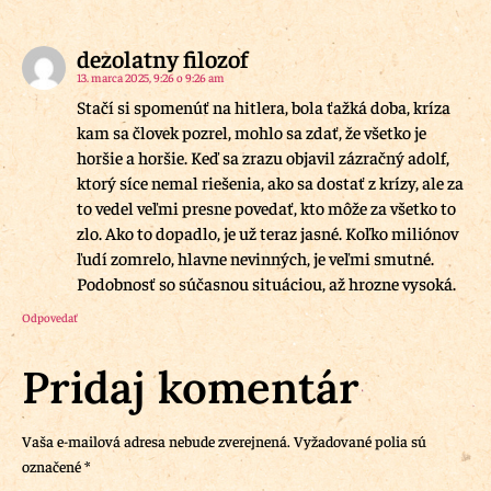
dezolatny filozof
13. marca 2025, 9:26 o 9:26 am
Stačí si spomenúť na hitlera, bola ťažká doba, kríza
kam sa človek pozrel, mohlo sa zdať, že všetko je
horšie a horšie. Keď sa zrazu objavil zázračný adolf,
ktorý síce nemal riešenia, ako sa dostať z krízy, ale za
to vedel veľmi presne povedať, kto môže za všetko to
zlo. Ako to dopadlo, je už teraz jasné. Koľko miliónov
ľudí zomrelo, hlavne nevinných, je veľmi smutné.
Podobnosť so súčasnou situáciou, až hrozne vysoká.
Odpovedať
Pridaj komentár
Vaša e-mailová adresa nebude zverejnená.
Vyžadované polia sú
označené
*