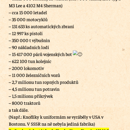
M3 Lee a 4102 M4 Sherman)
– cca 15 000 letadel
– 35 000 motocyklů
– 131 633 ks automatických zbraní
– 12 997 ks pistolí
– 350 000 t výbušnin
– 90 nákladních lodí
– 15 417 000 párů vojenských bot
– 622 100 tun kolejnic
– 2000 lokomotiv
– 11 000 železničních vozů
– 2,7 milionu tun ropných produktů
– 4,5 milionu tun potravin
– 1,5 milionu přikrývek
– 8000 traktorů
a tak dále.
(Např.: Knoflíky k uniformám se vyráběly v USA v
Bostonu. V SSSR na ně nebyla jediná fabrika)