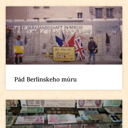
Pád Berlínskeho múru