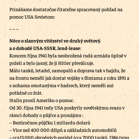
Prinášame dostatočne čitateľne spracovaný pohľad na
pomoc USA Sovietom:
– – –
Něco o slanvým vítězství ve druhý světový.
a o dohodě USA-SSSR, lend-lease
:
Koncem října 1941 byla neohrožená rudá armáda úplně v
prdeli a bylo jasný, že ji Hitler převálcuje.
Málo tanků, letadel, samopalů a doprava tak v hajzlu, že
na frontu neměli jak dostat vojáky s flintama z roku 1891 a
s nohama omotanýma v hadrech, který neměli ani
pořádně co žrát.
Stalin prosil Ameriku o pomoc.
Od 30. října 1941 tedy USA poskytly sovětskýmu svazu v
rámci dohody o půjčce a pronájmu :
– Bezúročnou půjčku 1 miliardu dolarů
– Více než 400 000 džípů a nákladních automobilů
– cca13 000 obrněných vozidel (cca 7000 tanků, 1386 typu