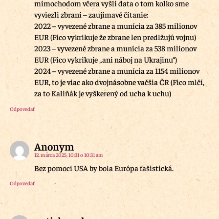
mimochodom včera vyšli data o tom kolko sme
vyviezli zbraní – zaujímavé čítanie:
2022 – vyvezené zbrane a munícia za 385 milionov
EUR (Fico vykrikuje že zbrane len predlžujú vojnu)
2023 – vyvezené zbrane a munícia za 538 milionov
EUR (Fico vykrikuje „ani náboj na Ukrajinu“)
2024 – vyvezené zbrane a munícia za 1154 milionov
EUR, to je viac ako dvojnásobne vačšia ČR (Fico mlčí,
za to Kaliňák je vyškerený od ucha k uchu)
Odpovedať
Anonym
12. marca 2025, 10:31 o 10:31 am
Bez pomoci USA by bola Európa fašistická.
Odpovedať