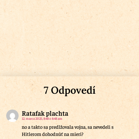
7 Odpovedí
Ratafak plachta
12. marca 2025, 8:48 o 8:48 am
no a takto sa predlžovala vojna, sa nevedeli s
Hitlerom dohodnúť na mieri?