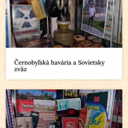
Černobyľská havária a Sovietsky
zväz