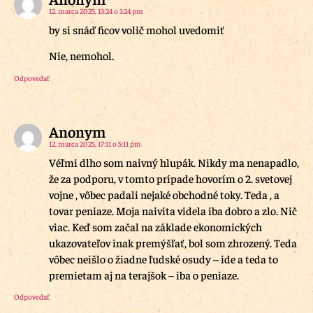
12. marca 2025, 13:24 o 1:24 pm
by si snáď ficov volič mohol uvedomiť
Nie, nemohol.
Odpovedať
Anonym
12. marca 2025, 17:11 o 5:11 pm
Véľmi dlho som naivný hlupák. Nikdy ma nenapadlo,
že za podporu, v tomto prípade hovorím o 2. svetovej
vojne , vôbec padali nejaké obchodné toky. Teda , a
tovar peniaze. Moja naivita videla iba dobro a zlo. Nič
viac. Keď som začal na základe ekonomických
ukazovateľov inak premýšľať, bol som zhrozený. Teda
vôbec neišlo o žiadne ľudské osudy – ide a teda to
premietam aj na terajšok – iba o peniaze.
Odpovedať