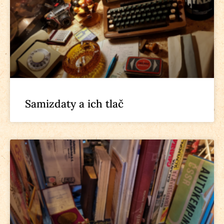
Samizdaty a ich tlač