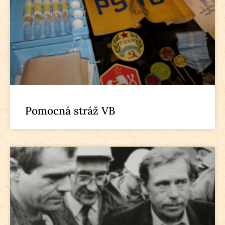
Pomocná stráž VB