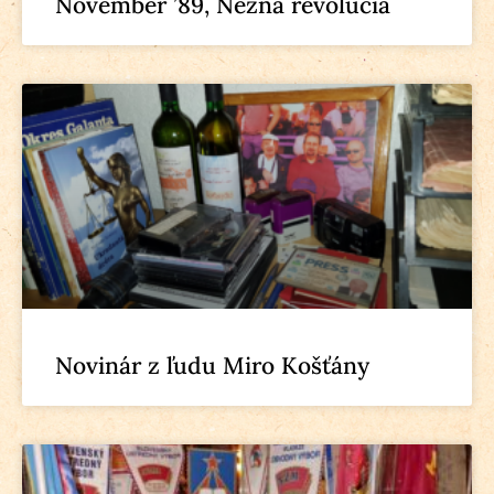
November ’89, Nežná revolúcia
Novinár z ľudu Miro Košťány