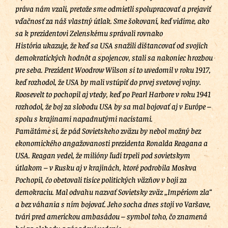
práva nám vzali, pretože sme odmietli spolupracovať a prejaviť
vďačnosť za náš vlastný útlak. Sme šokovaní, keď vidíme, ako
sa k prezidentovi Zelenskému správali rovnako
História ukazuje, že keď sa USA snažili dištancovať od svojich
demokratických hodnôt a spojencov, stali sa nakoniec hrozbou
pre seba. Prezident Woodrow Wilson si to uvedomil v roku 1917,
keď rozhodol, že USA by mali vstúpiť do prvej svetovej vojny.
Roosevelt to pochopil aj vtedy, keď po Pearl Harbore v roku 1941
rozhodol, že boj za slobodu USA by sa mal bojovať aj v Európe –
spolu s krajinami napadnutými nacistami.
Pamätáme si, že pád Sovietskeho zväzu by nebol možný bez
ekonomického angažovanosti prezidenta Ronalda Reagana a
USA. Reagan vedel, že milióny ľudí trpeli pod sovietskym
útlakom – v Rusku aj v krajinách, ktoré podrobila Moskva
Pochopil, čo obetovali tisíce politických väzňov v boji za
demokraciu. Mal odvahu nazvať Sovietsky zväz „Impériom zla“
a bez váhania s ním bojovať. Jeho socha dnes stojí vo Varšave,
tvári pred americkou ambasádou – symbol toho, čo znamená
boj za slobodu a zásadové vedenie