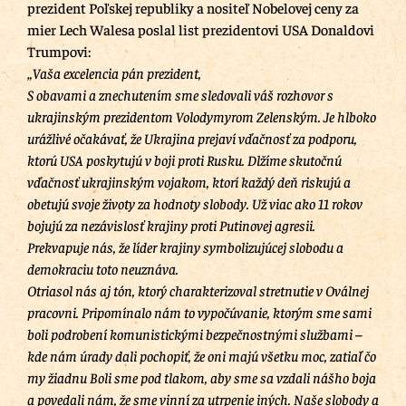
prezident Poľskej republiky a nositeľ Nobelovej ceny za
mier Lech Walesa poslal list prezidentovi USA Donaldovi
Trumpovi:
„Vaša excelencia pán prezident,
S obavami a znechutením sme sledovali váš rozhovor s
ukrajinským prezidentom Volodymyrom Zelenským. Je hlboko
urážlivé očakávať, že Ukrajina prejaví vďačnosť za podporu,
ktorú USA poskytujú v boji proti Rusku. Dlžíme skutočnú
vďačnosť ukrajinským vojakom, ktorí každý deň riskujú a
obetujú svoje životy za hodnoty slobody. Už viac ako 11 rokov
bojujú za nezávislosť krajiny proti Putinovej agresii.
Prekvapuje nás, že líder krajiny symbolizujúcej slobodu a
demokraciu toto neuznáva.
Otriasol nás aj tón, ktorý charakterizoval stretnutie v Oválnej
pracovni. Pripomínalo nám to vypočúvanie, ktorým sme sami
boli podrobení komunistickými bezpečnostnými službami –
kde nám úrady dali pochopiť, že oni majú všetku moc, zatiaľ čo
my žiadnu Boli sme pod tlakom, aby sme sa vzdali nášho boja
a povedali nám, že sme vinní za utrpenie iných. Naše slobody a