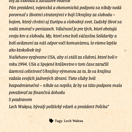
Pán prezident, vojenská a ekonomická podpora sa nikdy nedá
porovnať s životmi stratenými v boji Ukrajiny za slobodu –
bojom, ktorý chráni aj Európu a slobodný svet. Ľudský život sa
nedá zmerať v peniazoch. Vďačnosť je pre tých, ktorí obetujú
svoju krv a slobodu. My, ktorí sme boli súčasťou Solidarity a
boli uväznení za náš odpor voči komunizmu, to vieme lepšie
ako ktokoľvek iný
Naliehavo vyzývame USA, aby si stáli za sľubmi, ktoré boli v
roku 1994. USA a Spojené kráľovstvo v tom čase zaručili
územnú celistvosť Ukrajiny výmenou za to, že sa krajina
vzdala svojich jadrových zbraní. Tieto sľuby boli
bezpodmienečné – nikde sa nepíše, že by sa táto podpora mala
považovať za finančnú dohodu
S pozdravom
Lech Wałęsa, bývalý politický väzeň a prezident Poľska“
Tagy:
Lech Walesa