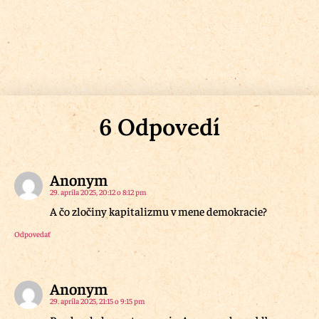
6 Odpovedí
Anonym
29. apríla 2025, 20:12 o 8:12 pm
A čo zločiny kapitalizmu v mene demokracie?
Odpovedať
Anonym
29. apríla 2025, 21:15 o 9:15 pm