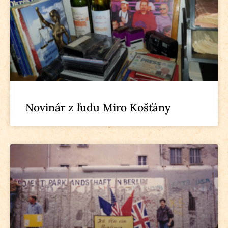
Novinár z ľudu Miro Košťány