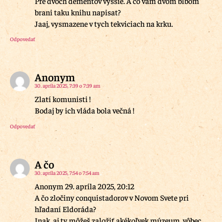
Pre dvoch dementov vyssie. A co vam dvom blbom
brani taku knihu napisat?
Jaaj, vysmazene v tych tekviciach na krku.
Odpovedať
Anonym
30. apríla 2025, 7:39 o 7:39 am
Zlatí komunisti !
Bodaj by ich vláda bola večná !
Odpovedať
A čo
30. apríla 2025, 7:54 o 7:54 am
Anonym 29. apríla 2025, 20:12
A čo zločiny conquistadorov v Novom Svete pri
hľadaní Eldoráda?
Inak, aj ty môžeš založiť akékoľvek múzeum, vôbec