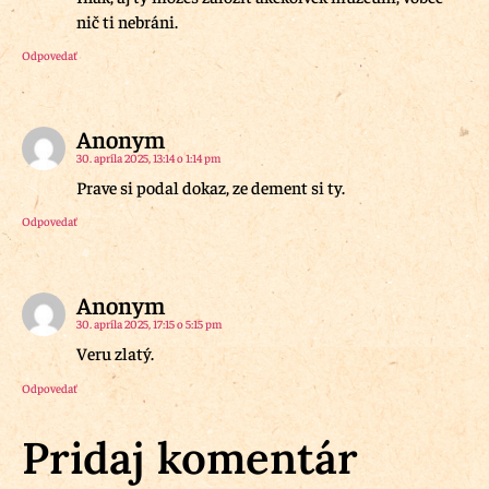
nič ti nebráni.
Odpovedať
Anonym
30. apríla 2025, 13:14 o 1:14 pm
Prave si podal dokaz, ze dement si ty.
Odpovedať
Anonym
30. apríla 2025, 17:15 o 5:15 pm
Veru zlatý.
Odpovedať
Pridaj komentár