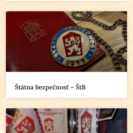
Štátna bezpečnosť – ŠtB