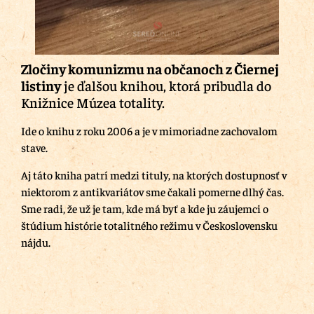
Zločiny komunizmu na občanoch z Čiernej
listiny
je ďalšou knihou, ktorá pribudla do
Knižnice Múzea totality.
Ide o knihu z roku 2006 a je v mimoriadne zachovalom
stave.
Aj táto kniha patrí medzi tituly, na ktorých dostupnosť v
niektorom z antikvariátov sme čakali pomerne dlhý čas.
Sme radi, že už je tam, kde má byť a kde ju záujemci o
štúdium histórie totalitného režimu v Československu
nájdu.