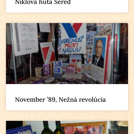
Niklová huta Sereď
November ’89, Nežná revolúcia