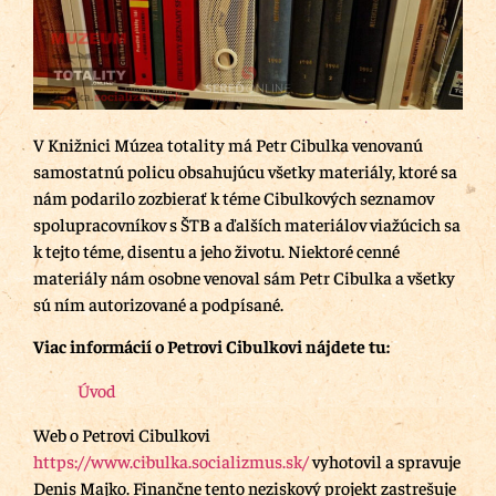
V Knižnici Múzea totality má Petr Cibulka venovanú
samostatnú policu obsahujúcu všetky materiály, ktoré sa
nám podarilo zozbierať k téme Cibulkových seznamov
spolupracovníkov s ŠTB a ďalších materiálov viažúcich sa
k tejto téme, disentu a jeho životu. Niektoré cenné
materiály nám osobne venoval sám Petr Cibulka a všetky
sú ním autorizované a podpísané.
Viac informácií o Petrovi Cibulkovi nájdete tu:
Úvod
Web o Petrovi Cibulkovi
https://www.cibulka.socializmus.sk/
vyhotovil a spravuje
Denis Majko. Finančne tento neziskový projekt zastrešuje