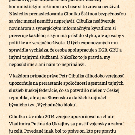
komunistickým režimom a v base si to zrovna neužíval.
Následky prenasledovania Cibulku Štátnou bezpečnosťou
sa viac menej nemôžu neprejaviť. Cibulka nedôveruje
novinárom a synergickým informačným kyvadlom si
preveruje každého, s kým má prísť do styku, ale aj osoby v
politike a z verejného života. U tých exponovaných mu
spravidla vychádza, že osoba spolupracuje s KGB, GRU a
inými tajnými službami. Nakoľko to je pravda, my
neposúdime a ani nám to neprináleží.
V každom prípade práve Petr Cibulka dlhodobo verejnosť
upozorňuje na prerastanie spoločnosti agentami tajných
služieb Ruskej federácie, čo sa potvrdilo nielen v Českej
republike, ale aj na Slovensku a ďalších krajinách
bývalého tzv. „Východného bloku“.
Cibulka už v roku 2014 verejne upozorňoval na chute
Vladimira Putina do Ukrajiny sa pustiť vojensky a zabrať
ju celú. Povedané inak, bol to práve on, kto pre pravdu