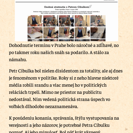
Dohodnutie termínu v Prahe bolo náročné a zdĺhavé, no
po takmer roku našich snáh sa podarilo. A stálo za
námahu.
Petr Cibulka bol nielen disidentom za totality, ale aj dnes
je fenoménom v politike. Roky si z neho hlavne niektoré
média robili srandu a viac menej ho v politických
reláciách trpeli. Mimo ne priestor na publicitu
nedostával. Ním vedená politická strana úspech vo
voľbách dlhodobo nezaznamenáva.
K posúdeniu konania, správania, štýlu vystupovania na
verejnosti a jeho názorov, je potrebné Petra Cibulku
poznať. Aj jeho minulosť. Bol päť krát väznený