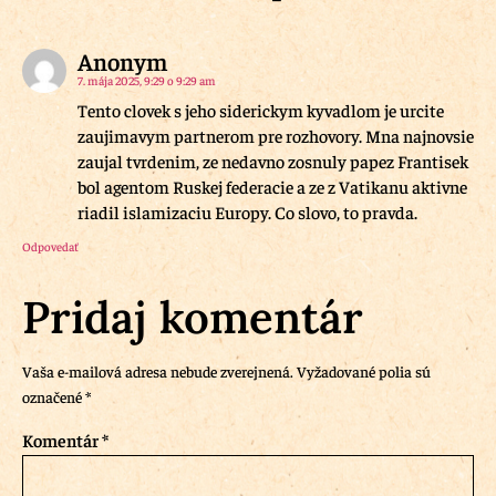
Anonym
7. mája 2025, 9:29 o 9:29 am
Tento clovek s jeho siderickym kyvadlom je urcite
zaujimavym partnerom pre rozhovory. Mna najnovsie
zaujal tvrdenim, ze nedavno zosnuly papez Frantisek
bol agentom Ruskej federacie a ze z Vatikanu aktivne
riadil islamizaciu Europy. Co slovo, to pravda.
Odpovedať
Pridaj komentár
Vaša e-mailová adresa nebude zverejnená.
Vyžadované polia sú
označené
*
Komentár
*