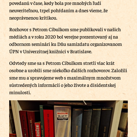
povedanú v čase, kedy bola pre mnohých ľudí
neuveriteľnou, trpel pohŕdaním a dnes vieme, že
neoprávnenou kritikou.
Rozhovor s Petrom Cibulkom sme publikovali v našich
médiách a v roku 2020 bol verejne prezentovaný aj na
odbornom seminári ku Dňu samizdatu organizovanom
ÚPN v Univerzitnej knižnici v Bratislave.
Odvtedy sme sa s Petrom Cibulkom stretli viac krát
osobne a urobili sme niekoľko ďalších rozhovorov. Založili
sme mu a spravujeme web s maximálnym množstvom
sústredených informácií o jeho živote a disidentskej
minulosti.