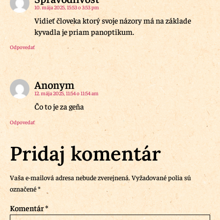
10. mája 2025, 15:53 o 3:53 pm
Vidieť človeka ktorý svoje názory má na základe
kyvadla je priam panoptikum.
Odpovedať
Anonym
12. mája 2025, 11:54 o 11:54 am
Čo to je za geňa
Odpovedať
Pridaj komentár
Vaša e-mailová adresa nebude zverejnená.
Vyžadované polia sú
označené
*
Komentár
*