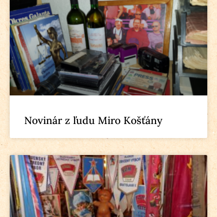
Novinár z ľudu Miro Košťány