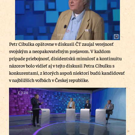
Petr Cibulka opätovne v diskusii ČT zaujal verejnosť
svojským a neopakovateľným prejavom. V každom
prípade priebojnosť, disidentskú minulosť a kontinuitu
názorov bolo vidieť aj v tejto diskusii Petra Cibulku s
konkurentami, z ktorých aspoň niektorí budú kandidovať
v najbližších voľbách v Českej republike.