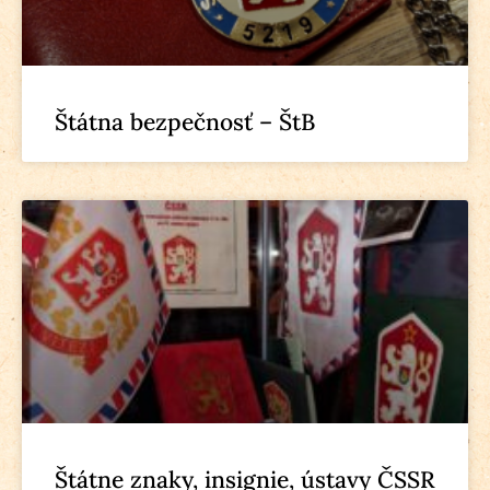
Štátna bezpečnosť – ŠtB
Štátne znaky, insignie, ústavy ČSSR