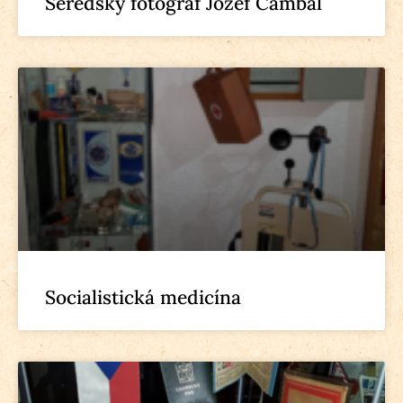
Seredský fotograf Jozef Čambál
Socialistická medicína