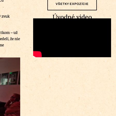
VŠETKY EXPOZÍCIE
Úvodné video
ý zvuk
itkom – už
deli, že nie
tne