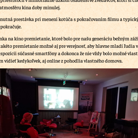
atmosféru kina doby minulej.
nutná prestávka pri menení kotúča s pokračovaním filmu a typick
pokračuje.
ka na kino premietanie, ktoré bolo pre našu generáciu bežným záž
takéto premietanie možné aj pre verejnosť, aby hlavne mladí ľudia ve
dispozícii súčasné smartfóny a dokonca že nie vždy bolo možné vlas
lm vidieť kedykoľvek, aj online z pohodlia vlastného domova.