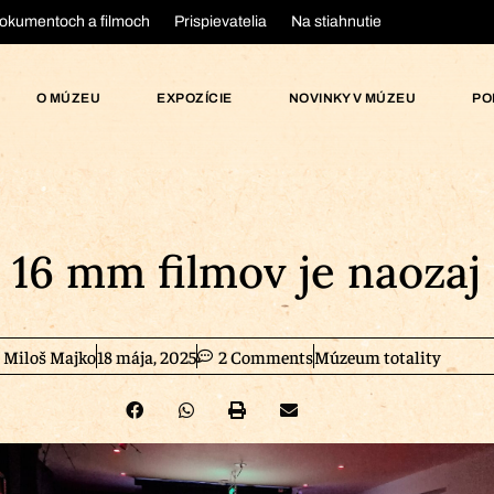
okumentoch a filmoch
Prispievatelia
Na stiahnutie
O MÚZEU
EXPOZÍCIE
NOVINKY V MÚZEU
PO
 16 mm filmov je naozaj
Miloš Majko
18 mája, 2025
2 Comments
Múzeum totality