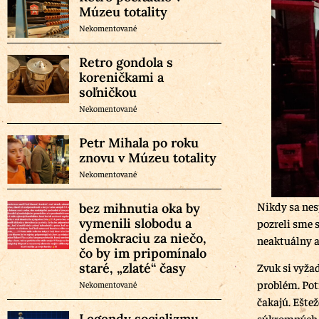
Múzeu totality
Nekomentované
Retro gondola s
koreničkami a
soľničkou
Nekomentované
Petr Mihala po roku
znovu v Múzeu totality
Nekomentované
Nikdy sa nes
bez mihnutia oka by
vymenili slobodu a
pozreli sme 
demokraciu za niečo,
neaktuálny a
čo by im pripomínalo
staré, „zlaté“ časy
Zvuk si vyžad
problém. Pot
Nekomentované
čakajú. Eštež
Legendy socializmu
súkromných p