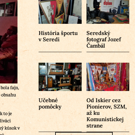
História športu
Seredský
v Seredi
fotograf Jozef
Čambál
bola fajn,
o obsahu
Učebné
Od Iskier cez
pomôcky
Pionierov, SZM,
až ku
 to je
Komunistickej
diváci
strane
ký kúsok v
cú