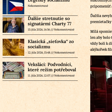
pripomenúť 
Nekomentované
Ďalšia nevyh
Ďalšie stretnutie so
premietačky 
signatármi Charty 77
13. júla 2026, 16:56
Nekomentované
Milá spomien
len aby bolo 
Klasická „sieťovka“ zo
vždy boli k 
socializmu
akýkoľvek fi
12. júla 2026, 15:48
Nekomentované
Veksláci: Podvodníci,
které režim potřeboval
11. júla 2026, 12:07
Nekomentované