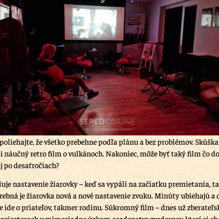
poliehajte, že všetko prebehne podľa plánu a bez problémov. Skúška 
si náučný retro film o vulkánoch. Nakoniec, môže byť taký film čo d
j po desaťročiach?
uje nastavenie žiarovky – keď sa vypáli na začiatku premietania, tak
rebná je žiarovka nová a nové nastavenie zvuku. Minúty ubiehajú a 
e ide o priateľov, takmer rodinu. Súkromný film – dnes už zberateľs
riestoroch v mimoriadne úzkom osadenstve zvedavcov, ktorí si ch