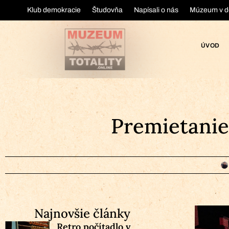
Klub demokracie
Študovňa
Napísali o nás
Múzeum v d
ÚVOD
Premietanie
Najnovšie články
Retro počítadlo v