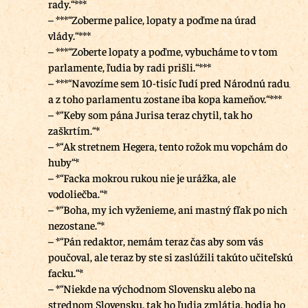
rady.“***
– ***“Zoberme palice, lopaty a poďme na úrad
vlády.“***
– ***“Zoberte lopaty a poďme, vybucháme to v tom
parlamente, ľudia by radi prišli.“***
– ***“Navozíme sem 10-tisíc ľudí pred Národnú radu
a z toho parlamentu zostane iba kopa kameňov.“***
– *“Keby som pána Jurisa teraz chytil, tak ho
zaškrtím.“*
– *“Ak stretnem Hegera, tento rožok mu vopchám do
huby“*
– *“Facka mokrou rukou nie je urážka, ale
vodoliečba.“*
– *“Boha, my ich vyženieme, ani mastný fľak po nich
nezostane.“*
– *“Pán redaktor, nemám teraz čas aby som vás
poučoval, ale teraz by ste si zaslúžili takúto učiteľskú
facku.“*
– *“Niekde na východnom Slovensku alebo na
strednom Slovensku, tak ho ľudia zmlátia, hodia ho