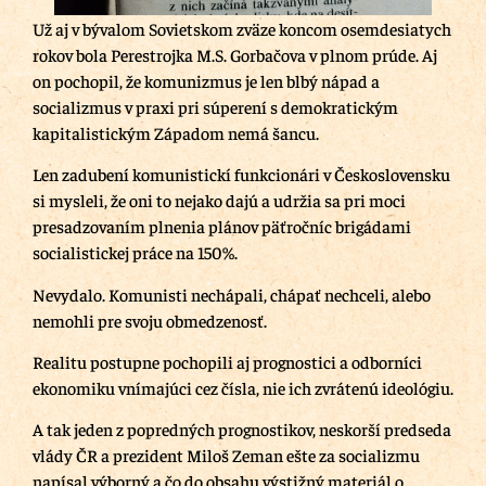
Už aj v bývalom Sovietskom zväze koncom osemdesiatych
rokov bola Perestrojka M.S. Gorbačova v plnom prúde. Aj
on pochopil, že komunizmus je len blbý nápad a
socializmus v praxi pri súperení s demokratickým
kapitalistickým Západom nemá šancu.
Len zadubení komunistickí funkcionári v Československu
si mysleli, že oni to nejako dajú a udržia sa pri moci
presadzovaním plnenia plánov päťročníc brigádami
socialistickej práce na 150%.
Nevydalo. Komunisti nechápali, chápať nechceli, alebo
nemohli pre svoju obmedzenosť.
Realitu postupne pochopili aj prognostici a odborníci
ekonomiku vnímajúci cez čísla, nie ich zvrátenú ideológiu.
A tak jeden z popredných prognostikov, neskorší predseda
vlády ČR a prezident Miloš Zeman ešte za socializmu
napísal výborný a čo do obsahu výstižný materiál o