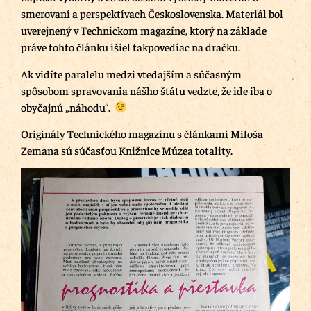
smerovaní a perspektívach Československa. Materiál bol
uverejnený v Technickom magazíne, ktorý na základe
práve tohto článku išiel takpovediac na dračku.
Ak vidíte paralelu medzi vtedajším a súčasným
spôsobom spravovania nášho štátu vedzte, že ide iba o
obyčajnú „náhodu“.
Originály Technického magazínu s článkami Miloša
Zemana sú súčasťou Knižnice Múzea totality.