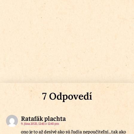
7 Odpovedí
Ratafák plachta
9. júna 2025, 12:45 o 12:45 pm
ono je to až desivé ako sú ľudia nepoučiteľní…tak ako