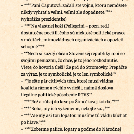
– ***“Pani Čaputová, začali ste vojnu, ktorú nemôžete
nikdy vyhrať a veľmi, veľmi zle dopadnete.“***
(vyhrážka prezidentke)
– ***“Na vlastnej koži (Pellegrini – pozn. red.)
dostatočne pocítil, čoho sú niektoré politické prasce
v médiách, mimovládnych organizáciách a opozícii
schopné“***
– *“Nech si každý občan Slovenskej republiky robí so
svojimi peniazmi, čo chce, je to jeho rozhodnutie.
Viete, čo hovoria Češi? Že prd do Stromovky. Prepáčte
za výraz, je to symbolické, je to len symbolické“*
– *“je ešte pár citlivých tém, ktoré musí vládna
koalícia rázne a rýchlo vyriešiť, najmä doslova
ilegálne politické pôsobenie RTVS“*
– ***“Rež a rúbaj do krve po Šimečkovej kotrbe.“***
– ***“Boha, my ich vyženieme, nebojte sa. „***
– ***“Ale my asi tou lopatou musíme tú vládu búchať
po hlave.“***
– ***“Zoberme palice, lopaty a poďme do Národnej