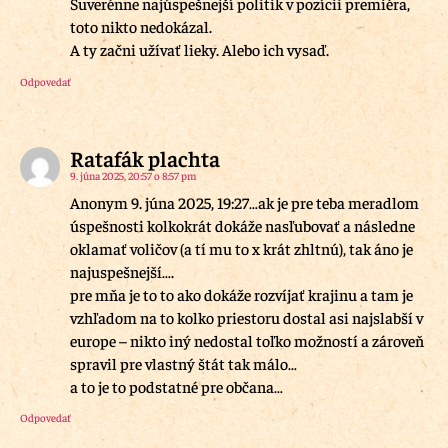
Suverénne najúspešnejší politik v pozícii premiéra,
toto nikto nedokázal.
A ty začni užívať lieky. Alebo ich vysaď.
Odpovedať
Ratafák plachta
9. júna 2025, 20:57 o 8:57 pm
Anonym 9. júna 2025, 19:27…ak je pre teba meradlom
úspešnosti kolkokrát dokáže nasľubovať a následne
oklamať voličov (a tí mu to x krát zhltnú), tak áno je
najuspešnejší….
pre mňa je to to ako dokáže rozvíjať krajinu a tam je
vzhľadom na to kolko priestoru dostal asi najslabší v
europe – nikto iný nedostal toľko možností a zároveň
spravil pre vlastný štát tak málo…
a to je to podstatné pre občana…
Odpovedať