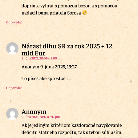
dopriate vyhrat s pomozou bozou a s pomocou
nadacii pana priatela Sorosa
Odpovedať
Nárast dlhu SR za rok 2025 + 12
mld.Eur
9. júna 2025, 20:09 o 8:09 pm
Anonym 9. júna 2025, 19:27
To píšeš aké sprostosti…
Odpovedať
Anonym
9. júna 2025, 20:17 o 8:17 pm
Ak je jediným kritériom každoročné navyšovanie
deficitu štátneho rozpočtu, tak s tebou súhlasím.