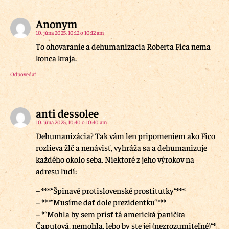
Anonym
10. júna 2025, 10:12 o 10:12 am
To ohovaranie a dehumanizacia Roberta Fica nema
konca kraja.
Odpovedať
anti dessolee
10. júna 2025, 10:40 o 10:40 am
Dehumanizácia? Tak vám len pripomeniem ako Fico
rozlieva žlč a nenávisť, vyhráža sa a dehumanizuje
každého okolo seba. Niektoré z jeho výrokov na
adresu ľudí:
– ***“Špinavé protislovenské prostitutky“***
– ***“Musíme dať dole prezidentku“***
– *“Mohla by sem prísť tá americká panička
Čaputová, nemohla, lebo by ste jej (nezrozumiteľné)“*