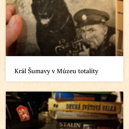
Král Šumavy v Múzeu totality