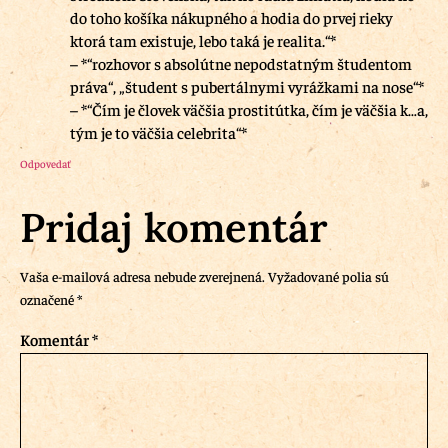
do toho košíka nákupného a hodia do prvej rieky
ktorá tam existuje, lebo taká je realita.“*
– *“rozhovor s absolútne nepodstatným študentom
práva“, „študent s pubertálnymi vyrážkami na nose“*
– *“Čím je človek väčšia prostitútka, čím je väčšia k…a,
tým je to väčšia celebrita“*
Odpovedať
Pridaj komentár
Vaša e-mailová adresa nebude zverejnená.
Vyžadované polia sú
označené
*
Komentár
*