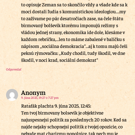
to opisuje Zeman sa to skončilo vždy a všade kde sa k
moci dostali ľudia s komunistickou ideologiou….my
to zažívame po pár desatročiach zase, na čele štátu
birmovaný bolševik ktorému imponujú režimy s
vládou jednej strany, ekonomika ide dole, klesáme v
každom rebríčku,…len to máme zabalené v balíčku s
nápisom „sociálna demokracia“…aj k tomu majú češi
peknú rýmovačku: „Kudy chodil, tudy škodil, ve dne
škodil, v noci krad, sociální demokrat“
Odpovedať
Anonym
9. júna 2025, 19:27 o 7:27 pm
Ratafák plachta 9. júna 2025, 12:45:
Ten tvoj birmovany bolsevik je objektivne
najuspesnejsi politik za poslednych 20 rokov. Ked sa
najde nejaky schopnejsi politik z tvojej opozicie, co
nebude mat charizmu popolnice, tak nech mu je