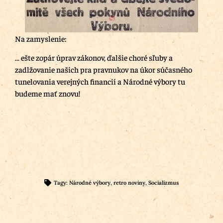
Na zamyslenie:
… ešte zopár úprav zákonov, ďalšie choré sľuby a
zadlžovanie našich pra pravnukov na úkor súčasného
tunelovania verejných financií a Národné výbory tu
budeme mať znovu!
Tagy:
Národné výbory
,
retro noviny
,
Socializmus