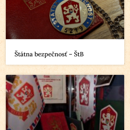
Štátna bezpečnosť – ŠtB