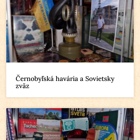
Černobyľská havária a Sovietsky
zväz