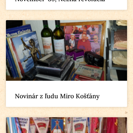
Novinár z ľudu Miro Košťány