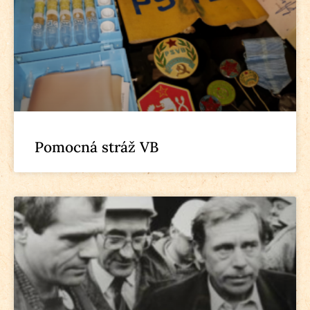
Pomocná stráž VB