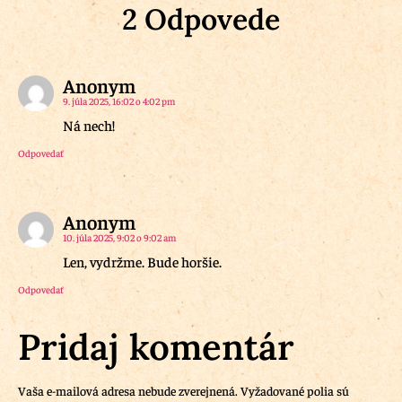
2 Odpovede
Anonym
9. júla 2025, 16:02 o 4:02 pm
Ná nech!
Odpovedať
Anonym
10. júla 2025, 9:02 o 9:02 am
Len, vydržme. Bude horšie.
Odpovedať
Pridaj komentár
Vaša e-mailová adresa nebude zverejnená.
Vyžadované polia sú