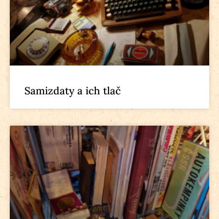
Samizdaty a ich tlač