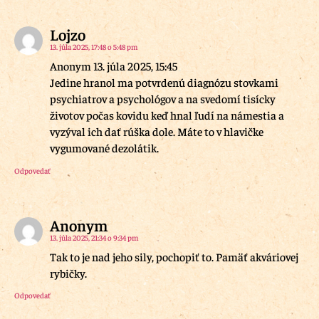
Lojzo
13. júla 2025, 17:48 o 5:48 pm
Anonym 13. júla 2025, 15:45
Jedine hranol ma potvrdenú diagnózu stovkami
psychiatrov a psychológov a na svedomí tisícky
životov počas kovidu keď hnal ľudí na námestia a
vyzýval ich dať rúška dole. Máte to v hlavičke
vygumované dezolátik.
Odpovedať
Anonym
13. júla 2025, 21:34 o 9:34 pm
Tak to je nad jeho sily, pochopiť to. Pamäť akváriovej
rybičky.
Odpovedať