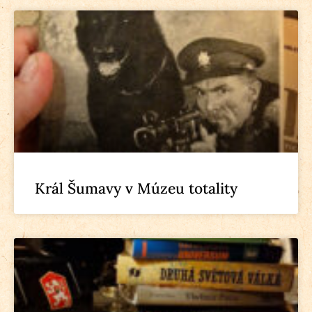
Král Šumavy v Múzeu totality