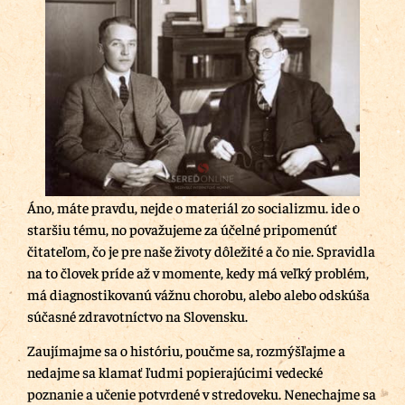
Áno, máte pravdu, nejde o materiál zo socializmu. ide o
staršiu tému, no považujeme za účelné pripomenúť
čitateľom, čo je pre naše životy dôležité a čo nie. Spravidla
na to človek príde až v momente, kedy má veľký problém,
má diagnostikovanú vážnu chorobu, alebo alebo odskúša
súčasné zdravotníctvo na Slovensku.
Zaujímajme sa o históriu, poučme sa, rozmýšľajme a
nedajme sa klamať ľudmi popierajúcimi vedecké
poznanie a učenie potvrdené v stredoveku. Nenechajme sa