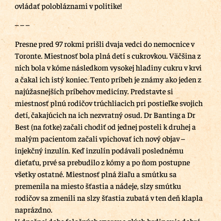
ovládať polobláznami v politike!
– – –
Presne pred 97 rokmi prišli dvaja vedci do nemocnice v
Toronte. Miestnosť bola plná detí s cukrovkou. Väčšina z
nich bola v kóme následkom vysokej hladiny cukru v krvi
a čakal ich istý koniec. Tento príbeh je známy ako jeden z
najúžasnejších príbehov medicíny. Predstavte si
miestnosť plnú rodičov trúchliacich pri postieľke svojich
detí, čakajúcich na ich nezvratný osud. Dr Banting a Dr
Best (na fotke) začali chodiť od jednej posteli k druhej a
malým pacientom začali vpichovať ich nový objav –
injekčný inzulín. Keď inzulín podávali poslednému
dieťaťu, prvé sa prebudilo z kómy a po ňom postupne
všetky ostatné. Miestnosť plná žiaľu a smútku sa
premenila na miesto šťastia a nádeje, slzy smútku
rodičov sa zmenili na slzy šťastia zubatá v ten deň klapla
naprázdno.
V dnešnej dobe falošných vzorov a zlých hrdinov je dobré