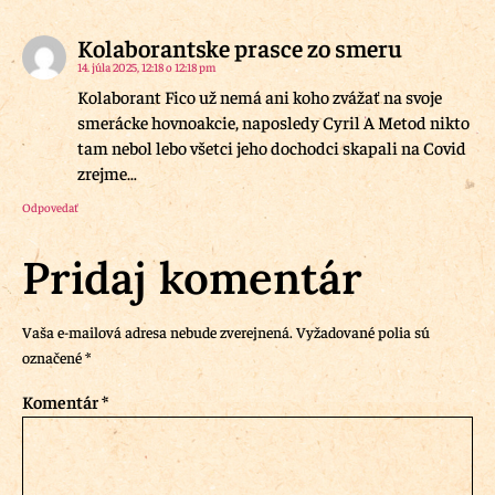
Kolaborantske prasce zo smeru
14. júla 2025, 12:18 o 12:18 pm
Kolaborant Fico už nemá ani koho zvážať na svoje
smerácke hovnoakcie, naposledy Cyril A Metod nikto
tam nebol lebo všetci jeho dochodci skapali na Covid
zrejme…
Odpovedať
Pridaj komentár
Vaša e-mailová adresa nebude zverejnená.
Vyžadované polia sú
označené
*
Komentár
*